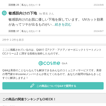
回答数 25
私もしりたい！ 0
2024/9/8
敏感肌向けの下地
by 匿名 さん
敏感肌向けのお肌に優しい下地を探しています。 UVカット効果
があってツヤが出るものがい…
続きを読む
回答数 37
私もしりたい！ 0
2024/9/7
2件中 1-2件を表示
ここに掲載されているのは、Q&Aで【アクア・アクア／オーガニックトリートメント
CCクリーム】に関する投稿を抜粋したものです。
Q&Aは美容のことならなんでも解決できるみんなのコミュニティサービスです。美容
の専門家や＠cosmeメンバーさんが答えてくれるので、あなたの疑問や悩みもきっと
すぐに解決しますよ！
この商品についてQ&Aで質問する
この商品の関連ランキングもCHECK！