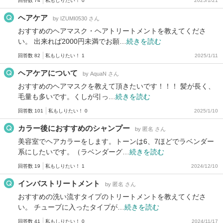
回答数 74
私もしりたい！ 0
2025/1/21
ヘアケア
by IZUMI0530 さん
おすすめのヘアマスク・ヘアトリートメントを教えてくださ
い。 出来れば2000円未満でお願…
続きを読む
回答数 82
私もしりたい！ 1
2025/1/11
ヘアケアについて
by AquaN さん
おすすめのヘアマスクを教えて頂きたいです！！！ 髪が長く、
毛量も多いです。くしが引っ…
続きを読む
回答数 101
私もしりたい！ 0
2025/1/10
カラー後におすすめのシャンプー
by 匿名 さん
美容室でヘアカラーをします。トーンは6、7ほどでラベンダー
系にしたいです。（ラベンダーグ…
続きを読む
回答数 19
私もしりたい！ 1
2024/12/10
インバストリートメント
by 匿名 さん
おすすめの洗い流すタイプのトリートメントを教えてくださ
い。 チューブに入ったタイプが…
続きを読む
回答数 41
私もしりたい！ 0
2024/11/17