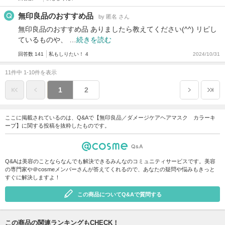
無印良品のおすすめ品
by 匿名 さん
無印良品のおすすめ品 ありましたら教えてください(^^) リピし
ているものや、 …
続きを読む
回答数 141
私もしりたい！ 4
2024/10/31
11件中 1-10件を表示
1
2
ここに掲載されているのは、Q&Aで【無印良品／ダメージケアヘアマスク カラーキ
ープ】に関する投稿を抜粋したものです。
Q&Aは美容のことならなんでも解決できるみんなのコミュニティサービスです。美容
の専門家や＠cosmeメンバーさんが答えてくれるので、あなたの疑問や悩みもきっと
すぐに解決しますよ！
この商品についてQ&Aで質問する
この商品の関連ランキングもCHECK！