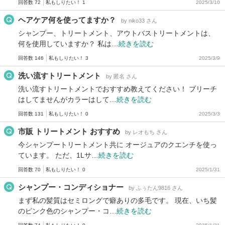
回答数 72
私もしりたい！ 1
2025/3/10
ヘアケア何を使ってますか？
by niko33 さん
シャンプー、トリートメント、アウトバストリートメントは、
何を使用していますか？ 私は…
続きを読む
回答数 146
私もしりたい！ 3
2025/3/9
洗い流すトリートメント
by 匿名 さん
洗い流すトリートメントでおすすめ教えてください！ ブリーチ
はしてませんがカラーはして…
続きを読む
回答数 131
私もしりたい！ 0
2025/3/3
市販 トリートメント おすすめ
by レオもち さん
今シャンプートリートメント共に オージュアのクエンチを使っ
ています。 ただ、1Lサ…
続きを読む
回答数 70
私もしりたい！ 0
2025/1/31
シャンプー・コンディショナー
by ふぅたん9816 さん
まず私の髪質はセミロングで癖ありの多毛です。 現在、いち髪
のピンク色のシャンプー・コ…
続きを読む