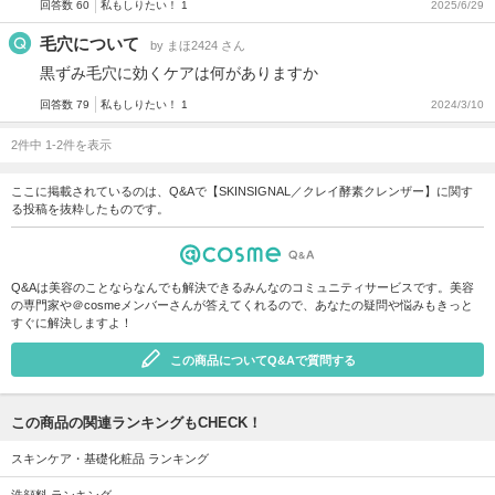
回答数 60
私もしりたい！ 1
2025/6/29
毛穴について
by まほ2424 さん
黒ずみ毛穴に効くケアは何がありますか
回答数 79
私もしりたい！ 1
2024/3/10
2件中 1-2件を表示
ここに掲載されているのは、Q&Aで【SKINSIGNAL／クレイ酵素クレンザー】に関す
る投稿を抜粋したものです。
Q&Aは美容のことならなんでも解決できるみんなのコミュニティサービスです。美容
の専門家や＠cosmeメンバーさんが答えてくれるので、あなたの疑問や悩みもきっと
すぐに解決しますよ！
この商品についてQ&Aで質問する
この商品の関連ランキングもCHECK！
スキンケア・基礎化粧品 ランキング
洗顔料 ランキング