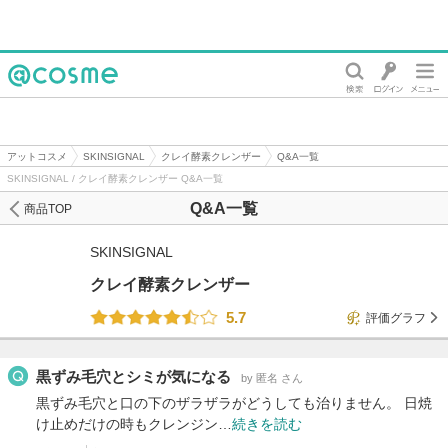
@cosme
アットコスメ
SKINSIGNAL
クレイ酵素クレンザー
Q&A一覧
SKINSIGNAL / クレイ酵素クレンザー Q&A一覧
Q&A一覧
商品TOP
SKINSIGNAL
クレイ酵素クレンザー
5.7
評価グラフ
黒ずみ毛穴とシミが気になる
by 匿名 さん
黒ずみ毛穴と口の下のザラザラがどうしても治りません。 日焼
け止めだけの時もクレンジン…
続きを読む