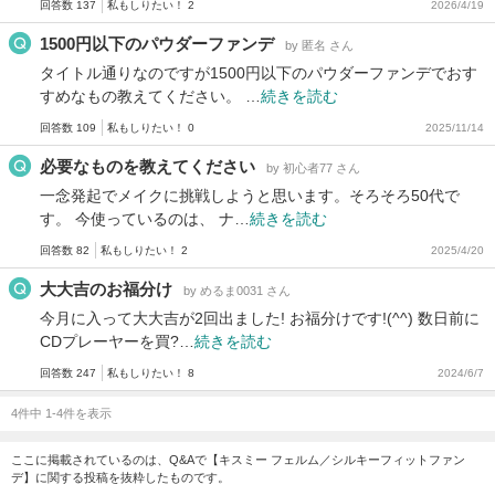
回答数 137
私もしりたい！ 2
2026/4/19
1500円以下のパウダーファンデ
by 匿名 さん
タイトル通りなのですが1500円以下のパウダーファンデでおす
すめなもの教えてください。 …
続きを読む
回答数 109
私もしりたい！ 0
2025/11/14
必要なものを教えてください
by 初心者77 さん
一念発起でメイクに挑戦しようと思います。そろそろ50代で
す。 今使っているのは、 ナ…
続きを読む
回答数 82
私もしりたい！ 2
2025/4/20
大大吉のお福分け
by めるま0031 さん
今月に入って大大吉が2回出ました! お福分けです!(^^) 数日前に
CDプレーヤーを買?…
続きを読む
回答数 247
私もしりたい！ 8
2024/6/7
4件中 1-4件を表示
ここに掲載されているのは、Q&Aで【キスミー フェルム／シルキーフィットファン
デ】に関する投稿を抜粋したものです。