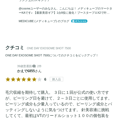
@cosmeユーザーのみなさん、こんにちは！ メディキューブのマーケタ
ーKAです♪ 【最新美容ギア】1台8役に進化！ブースタープロX2で叶…
MEDICUBE (メディキューブ) のブログ
クチコミ
ONE DAY EXOSOME SHOT 7500
ONE DAY EXOSOME SHOT 7500についてのクチコミをピックアップ！
39歳
普通肌
2件
かえで6855
さん
6
購入品
毛穴収縮を期待して購入。 ３日に１回が公式の使い方です
が、ピーリング日を避けて、２～３日ごとに使用してます。
ピーリング成分も少量入っているので、ピーリング成分とバ
ッティングしないように気をつけてます。 針美容液に挑戦
してくて、最初はVTのリードルショット１００の個包装を