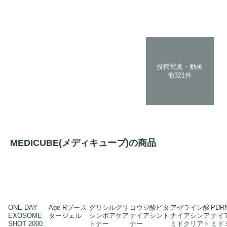
投稿写真・動画
他321件
MEDICUBE(メディキューブ)の商品
ONE DAY
Age-Rブース
グリシルグリ
コウジ酸ビタ
アゼライン酸
PD
EXOSOME
タージェル
シンポアケア
ナイアシント
ナイアシンア
ナイ
SHOT 2000
トナー
ナー
ミドクリアト
ミド