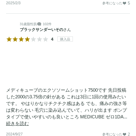
2025/2/3
5
参考になった
31歳
脂性肌
102件
ブラックサンダーいその
さん
4
購入品
メディキューブのエクソソームショット7500です 先日投稿
した2000の3.75倍の針がある これは3日に1回の使用みたい
です。 やはりかなりチクチク感はある でも、痛みの強さ等
は変わらない 毛穴に染み込んでいて、ハリが出ます ポンプ
タイプで使いやすいのも良いところ MEDICUBE ゼロ1DA...
続きを読む
2024/9/27
2
参考になった