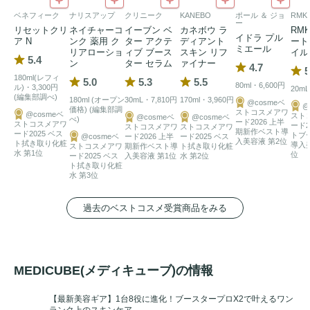
ベネフィーク
ナリスアップ
クリニーク
KANEBO
ポール ＆ ジョ
RMK
ー
リセットクリ
ネイチャーコ
イーブン ベ
カネボウ ラ
RM
イドラ プル
ア N
ンク 薬用 ク
ター アクテ
ディアント
ート
ミエール
リアローショ
ィブ ブース
スキン リフ
イル
5.4
ン
ター セラム
ァイナー
4.7
5
180ml(レフィ
5.0
5.3
5.5
80ml・6,600円
ル)・3,300円
20mL
(編集部調べ)
180ml (オープン
30mL・7,810円
170ml・3,960円
@cosmeベ
@
価格) (編集部調
ストコスメアワ
@cosmeベ
スト
@cosmeベ
@cosmeベ
べ)
ード2026 上半
ストコスメアワ
ード2
ストコスメアワ
ストコスメアワ
期新作ベスト導
ード2025 ベス
トブ
@cosmeベ
ード2026 上半
ード2025 ベス
入美容液 第2位
ト拭き取り化粧
導入
ストコスメアワ
期新作ベスト導
ト拭き取り化粧
水 第1位
位
ード2025 ベス
入美容液 第1位
水 第2位
ト拭き取り化粧
水 第3位
過去のベストコスメ受賞商品をみる
MEDICUBE(メディキューブ)の情報
【最新美容ギア】1台8役に進化！ブースタープロX2で叶えるワン
ランク上のスキンケア