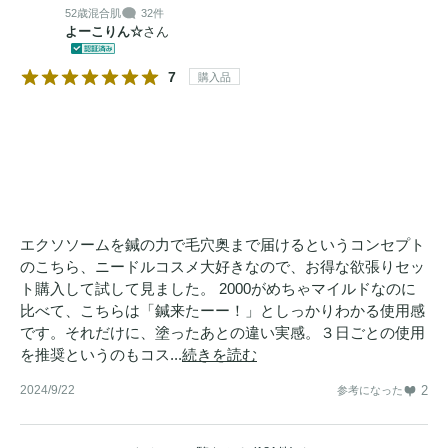
52歳
混合肌
32件
よーこりん☆
さん
7
購入品
エクソソームを鍼の力で毛穴奥まで届けるというコンセプト
のこちら、ニードルコスメ大好きなので、お得な欲張りセッ
ト購入して試して見ました。 2000がめちゃマイルドなのに
比べて、こちらは「鍼来たーー！」としっかりわかる使用感
です。それだけに、塗ったあとの違い実感。３日ごとの使用
を推奨というのもコス...
続きを読む
2024/9/22
2
参考になった