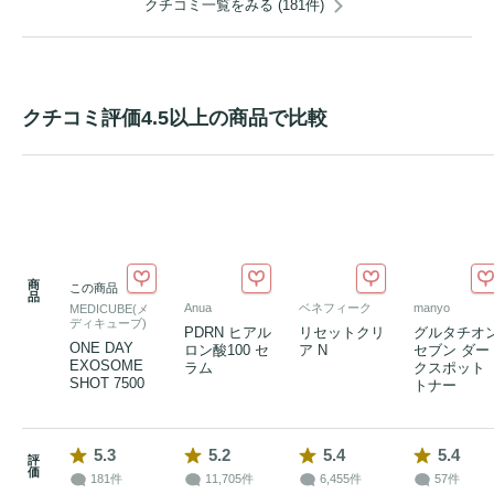
クチコミ一覧をみる (181件)
クチコミ評価4.5以上の商品で比較
商
この商品
品
Anua
ベネフィーク
manyo
MEDICUBE(メ
ディキューブ)
PDRN ヒアル
リセットクリ
グルタチオ
ONE DAY
ロン酸100 セ
ア N
セブン ダー
EXOSOME
ラム
クスポット
SHOT 7500
トナー
5.3
5.2
5.4
5.4
評
価
181件
11,705件
6,455件
57件