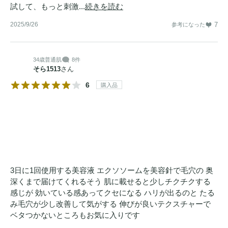
試して、もっと刺激...
続きを読む
2025/9/26
7
参考になった
34歳
普通肌
8件
そら1513
さん
6
購入品
3日に1回使用する美容液 エクソソームを美容針で毛穴の 奥
深くまで届けてくれるそう 肌に載せると少しチクチクする
感じが 効いている感あってクセになる ハリが出るのと たる
み毛穴が少し改善して気がする 伸びが良いテクスチャーで
ベタつかないところもお気に入りです