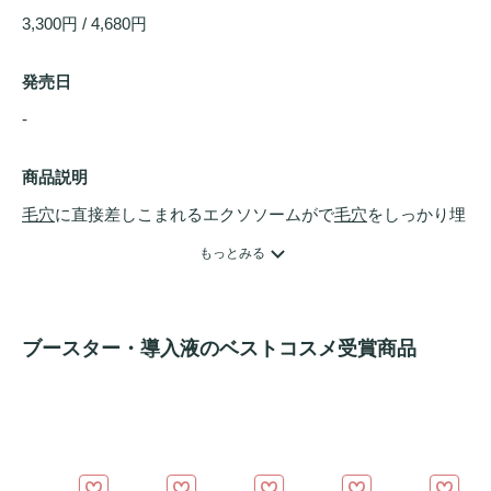
3,300円 / 4,680円
発売日
- 
商品説明
毛穴
に直接差しこまれるエクソソームがで
毛穴
をしっかり埋
めてくれるので差別化されたタイトニング効果が感じられま
もっとみる
す。

スペシャルケアで使用することで
スキンケア
の浸透率を上げ
てくれます。
ブースター・導入液のベストコスメ受賞商品