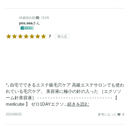
49歳
混合肌
721件
yos.sea
さん
7
購入品
*｡自宅でできるエステ級毛穴ケア 高級エステサロンでも使わ
れている毛穴ケア。 美容液に極小の針の入った ［エクソソ
ーム針美容液］ - - - - - - - - - - - - - - - - - - - - - - - - - - - - - 【
medicube 】 ゼロ1DAYエクソ...
続きを読む
2024/9/25
4
参考になった