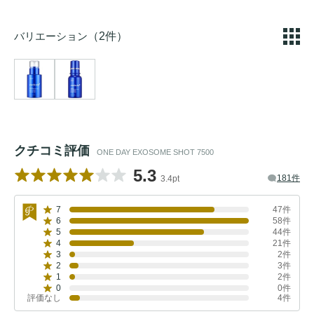
バリエーション
（2件）
クチコミ評価
ONE DAY EXOSOME SHOT 7500
5.3
181件
3.4pt
7
47件
6
58件
5
44件
4
21件
3
2件
2
3件
1
2件
0
0件
評価なし
4件