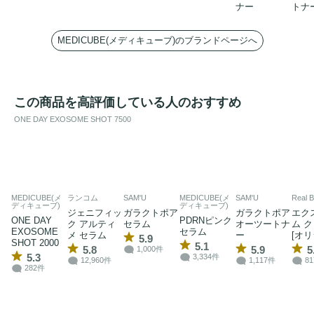
ナー
トナ
MEDICUBE(メディキューブ)のブランドページへ
この商品を高評価している人のおすすめ
ONE DAY EXOSOME SHOT 7500
MEDICUBE(メ
ランコム
SAM'U
MEDICUBE(メ
SAM'U
Real B
ディキューブ)
ディキューブ)
ジェニフィッ
ガラクトポア
ガラクトポア
エク
ONE DAY
PDRNピンク
ク アルティ
セラム
オーツートナ
ム 
EXOSOME
セラム
メ セラム
ー
[オリ
5.9
SHOT 2000
5.1
5.8
5.9
5
1,000件
5.3
3,334件
12,960件
1,117件
8
282件