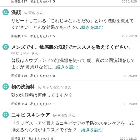
回答数 137
私もしりたい！ 5
2025/8/26
洗顔
by 匿名 さん
リピートしている「これじゃないとだめ」という洗顔を教えて
ください！どんな効果があったの…
続きを読む
回答数 176
私もしりたい！ 5
2025/3/10
メンズです。敏感肌の洗顔でオススメを教えてください。
by ゆう6126 さん
普段はカウブランドの泡洗顔を使って 朝、夜の２回洗顔をして
ますが 鼻周りなどに…
続きを読む
回答数 115
私もしりたい！ 0
2025/3/9
朝の洗顔料
by ちゃたろ2177 さん
朝の洗顔料は何使ってますか？
回答数 194
私もしりたい！ 1
2025/3/9
ニキビ スキンケア
by RNKS さん
ドラッグストアで買えるニキビケアや予防のスキンケアを一式
揃えるなら何がオススメですか？…
続きを読む
回答数 37
私もしりたい！ 0
2024/12/13