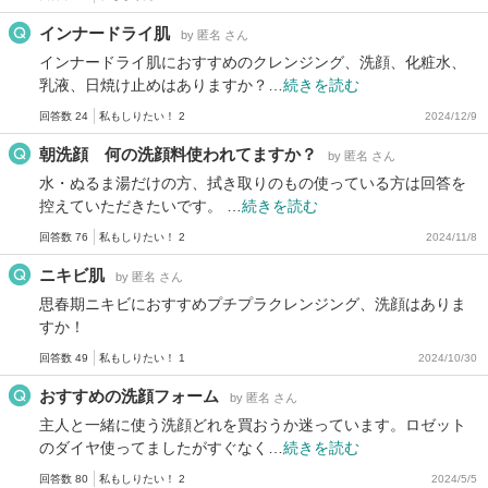
インナードライ肌
by 匿名 さん
インナードライ肌におすすめのクレンジング、洗顔、化粧水、
乳液、日焼け止めはありますか？…
続きを読む
回答数 24
私もしりたい！ 2
2024/12/9
朝洗顔 何の洗顔料使われてますか？
by 匿名 さん
水・ぬるま湯だけの方、拭き取りのもの使っている方は回答を
控えていただきたいです。 …
続きを読む
回答数 76
私もしりたい！ 2
2024/11/8
ニキビ肌
by 匿名 さん
思春期ニキビにおすすめプチプラクレンジング、洗顔はありま
すか！
回答数 49
私もしりたい！ 1
2024/10/30
おすすめの洗顔フォーム
by 匿名 さん
主人と一緒に使う洗顔どれを買おうか迷っています。ロゼット
のダイヤ使ってましたがすぐなく…
続きを読む
回答数 80
私もしりたい！ 2
2024/5/5