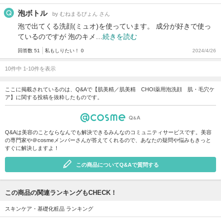
泡ボトル
by むねまるぴょん さん
泡で出てくる洗顔(ミュオ)を使っています。 成分が好きで使っ
ているのですが 泡のキメ…
続きを読む
回答数 51
私もしりたい！ 0
2024/4/26
10件中 1-10件を表示
ここに掲載されているのは、Q&Aで【肌美精／肌美精 CHOI薬用泡洗顔 肌・毛穴ケ
ア】に関する投稿を抜粋したものです。
Q&Aは美容のことならなんでも解決できるみんなのコミュニティサービスです。美容
の専門家や＠cosmeメンバーさんが答えてくれるので、あなたの疑問や悩みもきっと
すぐに解決しますよ！
この商品についてQ&Aで質問する
この商品の関連ランキングもCHECK！
スキンケア・基礎化粧品 ランキング