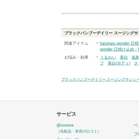
ブラックバンブーデイリー スージングサ
関連アイテム
haruharu wonde
wonder 日焼け止め
お悩み・効果
うるおい
美白
低
フ
美白(ボディ)
さ
ブラックバンブーデイリー スージングサンシー
サービス
@cosme
ベ
（化粧品・美容の口コミ）
プ