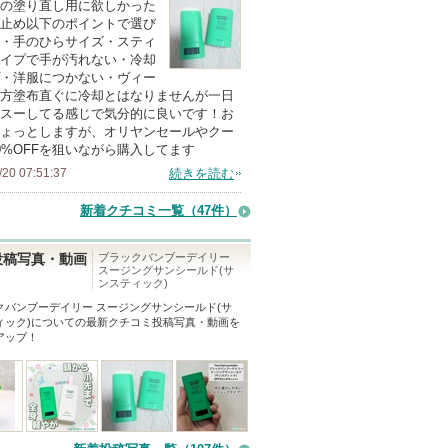
の塗り直し用に欲しかった
以
止め以下のポイントで選び
上
・手のひらサイズ・スティ
の
イプで手が汚れない・冷却
・洋服につかない・ヴィー
メ
方塗布直ぐに冷却とはなりませんが一日
ン
スーしてる感じで気分的に良いです！お
バ
ょっとしますが、オリヤンセールやクー
0%OFFを狙いながら購入してます
ー
/20 07:51:37
続きを読む
に
お
新着クチコミ一覧
（47件）
気
に
ブラックバンブーデイリー
投稿写真・動画
スージングサンシールド(サ
入
ンスティック)
り
クバンブーデイリー スージングサンシールド(サ
登
ィック)
についての最新クチコミ投稿写真・動画を
アップ！
録
さ
れ
て
い