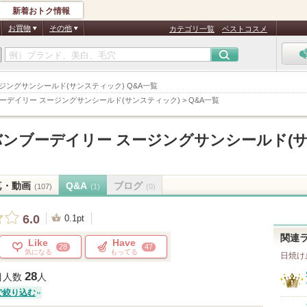
新着おトク情報
お買物
その他
カテゴリ一覧
ベストコスメ
ー スージングサンシールド(サンスティック) Q&A一覧
ーデイリー スージングサンシールド(サンスティック)
>
Q&A一覧
ンブーデイリー スージングサンシールド(
真・動画
Q&A
ブログ
(107)
(1)
(0)
6.0
0.1pt
関連
Like
Have
28
47
気になる
もってる
日焼け
28
目人数
人
で絞り込む