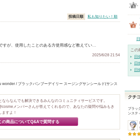
投稿日順
私も知りたい！順
日
ですが、使用したことのある方使用感など教えてい…
この
2025/6/28 21:54
日
日
日
u wonder / ブラックバンブーデイリー スージングサンシールド(サンス
。
クチ
ことならなんでも解決できるみんなのコミュニティサービスです。
@cosmeメンバーさんが答えてくれるので、あなたの疑問や悩みもき
ブラッ
しますよ！
ンステ
この商品についてQ&Aで質問する