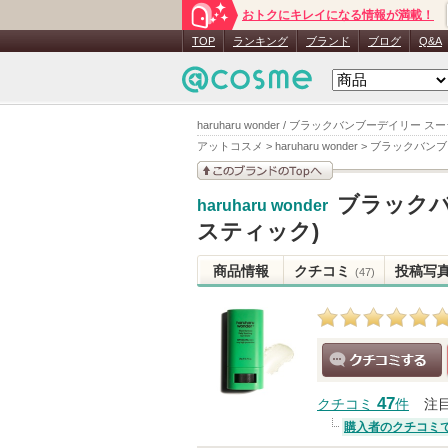
おトクにキレイになる情報が満載！
TOP
ランキング
ブランド
ブログ
Q&A
haruharu wonder / ブラックバンブーデイリ
アットコスメ
>
haruharu wonder
>
ブラックバンブ
このブランドの情報を
ブラックバ
haruharu wonder
見る
スティック)
商品情報
クチコミ
投稿写
(47)
クチコミする
47
クチコミ
件
注
購入者のクチコミ