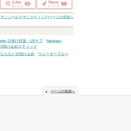
Like
Have
28
47
気になる
もってる
サンシールド(サンスティック)
ページの先頭へ
 wonder 日焼け対策・UVケア
haruharu
nder 日焼け止めスティック
くならない日焼け止め
ウォータープルー
ページの先頭へ