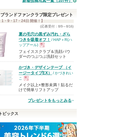
新着投稿写真一覧（107件）
ま
す
ブランドファンクラブ限定プレゼント
 1・9・17・24日 開催！】
(応募受付：8/9～8/16)
夏の毛穴の黒ずみ汚れ・ざら
つきを吸着オフ！
/ HAP＋R(ハ
ップアール)
フェイススクラブ＆洗顔パウ
現
ダーのつぶつぶ洗顔セット
かづき・デザインテープ （イ
品
ージータイプEX）
/ かづきれい
こ
メイク以上×整形未満！貼るだ
現
けで簡単リフトアップ
プレゼントをもっとみる
品
トピックス