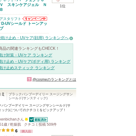
アネッサ
/
Ｖ スキンケアジェル Ｎ
1位
Ｂ
アスタリフト
アスタリフトか
D-UVシールド トーンアッ
/
らのお知らせが
プ
あります
焼け止め・UVケア(顔用) ランキングへ
商品の関連ランキングもCHECK！
焼け対策・UVケア ランキング
焼け止め・UVケア(ボディ用) ランキング
焼け止めスティック ランキング
?
@cosmeのランキングとは
コミ
ブラックバンブーデイリー スージングサン
シールド(サンスティック)
クバンブーデイリー スージングサンシールド(サ
ィック)
についてのクチコミをピックアップ！
kenbichan
さん
認証済
51歳 / 乾燥肌
クチコミ投稿
100
509
件
6
購入品
人