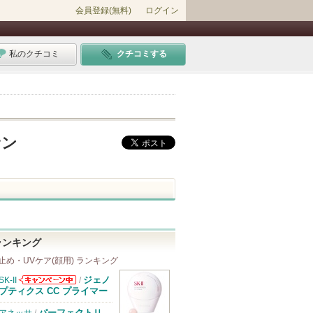
会員登録(無料)
ログイン
私のクチコミ
クチコミする
サン
ランキング
止め・UVケア(顔用) ランキング
ジェノ
SK-II
/
SK-IIからのお
プティクス CC プライマー
知らせがありま
す
パーフェクトＵ