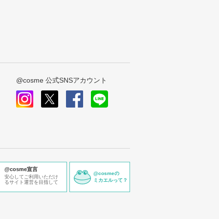
@cosme 公式SNSアカウント
instagram
x
facebook
line
@cosme宣言
@cosmeの
安心してご利用いただけ
ミカエルって？
るサイト運営を目指して