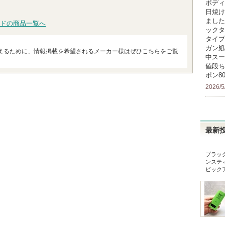
ボディ
日焼け
ました
ドの商品一覧へ
ックタ
タイプ
ガン処
えるために、情報掲載を希望されるメーカー様はぜひこちらをご覧
中スー
値段ち
ポン8
2026/5
最新
ブラッ
ンステ
ピック