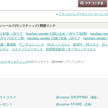
クチコミする
ブラックバンブーデイリー スージング
ンシールド(サンスティック)
関連リンク
r 日焼け対策・UVケア
haruharu wonder 日焼け止め・UVケア(顔用)
haruharu
・UVケア(ボディ用)
haruharu wonder 日焼け対策・UVケア
haruharu wo
刺激・敏感肌
アンチエイジング
UVカットコスメ
高SPF・PAコスメ
白
らさら
コストパフォーマンス
自然派化粧品・オーガニックコスメ
ルド(サンスティック)
の口コミサイト -
@cosme（アットコスメ）
ストコスメ
@cosme SHOPPING
（通販）
レゼント
@cosme STORE
（店舗）