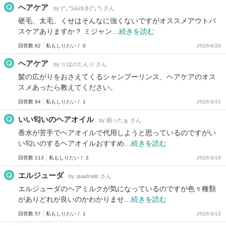
ヘアケア
by (^｡^)みゆき(^｡^) さん
硬毛、太毛、くせはそんなに強くないですがオススメアウトバ
スケアありますか？ ミジャン…
続きを読む
回答数 62
私もしりたい！ 0
2026/4/29
ヘアケア
by ☆ほのたん☆ さん
髪の広がりをおさえてくるシャンプーリンス、ヘアケアのオス
スメあったら教えてください。
回答数 94
私もしりたい！ 1
2026/3/31
いい匂いのヘアオイル
by 困ったぁ さん
香水が苦手でヘアオイルで代用しようと思っているのですがい
い匂いのするヘアオイルおすすめ…
続きを読む
回答数 113
私もしりたい！ 2
2026/3/19
エルジューダ
by quadratic さん
エルジューダのヘアミルクが気になっているのですが色々種類
がありどれが良いのかわかりませ…
続きを読む
回答数 57
私もしりたい！ 1
2026/3/13