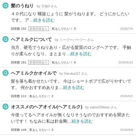
髪のうねり
by 大福3 さん
４０代になり 螺旋じょうに 髪がうねります。 どうにかしたい
です。 ア…
続きを読む
回答数 152
新着回答あり
私もしりたい！ 5
2026/7/6
ヘアミルクについて
by ミーブーバーブー さん
当方、硬毛でうねりあり・広がる髪質のロングヘアです。 手触
りが柔らかくなり、まとまり…
続きを読む
回答数 181
新着回答あり
私もしりたい！ 6
2026/6/23
ヘアミルクかオイルで
by Haruka117 さん
髪を落ち着かせたいです。 今はショートボブで広がりやすいで
す。 何かおすすめありま…
続きを読む
回答数 112
私もしりたい！ 2
2026/6/2
オススメのヘアオイル(ヘアミルク)
by satou258wan さん
今使ってるヘアオイルが無くなりそうなのでおすすめを聞きた
いです！ ちなみに私は針金剛…
続きを読む
回答数 148
私もしりたい！ 3
2026/5/9