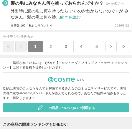
髪の毛にみなさん何を塗っておられんですか？
by 匿名 さん
外出時に髪の毛に何を塗ったら いいのかわからないのですが み
なさん、髪の毛に何を塗…
続きを読む
回答数 165
私もしりたい！ 4
2026/3/12
47件中 1-10件を表示
1
2
3
4
5
ここに掲載されているのは、Q&Aで【エルジューダ／フリッズフィクサー エマルジョ
ン＋】に関する投稿を抜粋したものです。
Q&Aは美容のことならなんでも解決できるみんなのコミュニティサービスです。美容
の専門家や＠cosmeメンバーさんが答えてくれるので、あなたの疑問や悩みもきっと
すぐに解決しますよ！
この商品についてQ&Aで質問する
この商品の関連ランキングもCHECK！