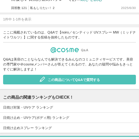
回答数 121
私もしりたい！ 2
2025/6/30
1件中 1-1件を表示
ここに掲載されているのは、Q&Aで【noiro／センティッド UVスプレー MW（ミッドナ
イトワルツ）】に関する投稿を抜粋したものです。
Q&Aは美容のことならなんでも解決できるみんなのコミュニティサービスです。美容
の専門家や＠cosmeメンバーさんが答えてくれるので、あなたの疑問や悩みもきっと
すぐに解決しますよ！
この商品についてQ&Aで質問する
この商品の関連ランキングもCHECK！
日焼け対策・UVケア ランキング
日焼け止め・UVケア(ボディ用) ランキング
日焼け止めスプレー ランキング