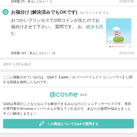
回答数 55
私もしりたい！ 1
2025/7/30
お福分け (解決済みでもOKです)
by モコうさぎ さん
おつかいプリンセスで100コインが出たのでお
福分けさせて下さい。 質問です。 お…
続きを読
む
回答数 347
私もしりたい！ 11
2025/7/18
2件中 1-2件を表示
ここに掲載されているのは、Q&Aで【upink／カバーパーフェクトコンシーラー】に関
する投稿を抜粋したものです。
Q&Aは美容のことならなんでも解決できるみんなのコミュニティサービスです。美容
の専門家や＠cosmeメンバーさんが答えてくれるので、あなたの疑問や悩みもきっと
すぐに解決しますよ！
この商品についてQ&Aで質問する