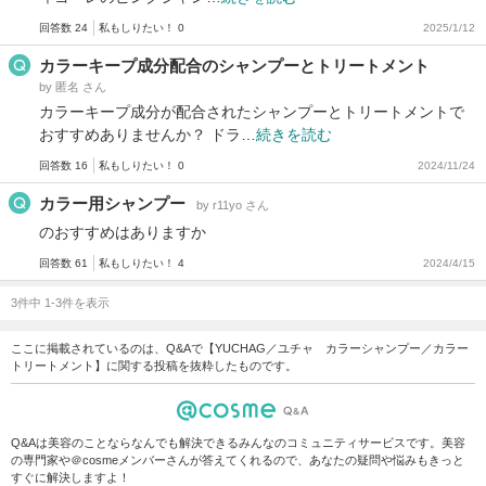
回答数 24
私もしりたい！ 0
2025/1/12
カラーキープ成分配合のシャンプーとトリートメント
by 匿名 さん
カラーキープ成分が配合されたシャンプーとトリートメントで
おすすめありませんか？ ドラ…
続きを読む
回答数 16
私もしりたい！ 0
2024/11/24
カラー用シャンプー
by r11yo さん
のおすすめはありますか
回答数 61
私もしりたい！ 4
2024/4/15
3件中 1-3件を表示
ここに掲載されているのは、Q&Aで【YUCHAG／ユチャ カラーシャンプー／カラー
トリートメント】に関する投稿を抜粋したものです。
Q&Aは美容のことならなんでも解決できるみんなのコミュニティサービスです。美容
の専門家や＠cosmeメンバーさんが答えてくれるので、あなたの疑問や悩みもきっと
すぐに解決しますよ！