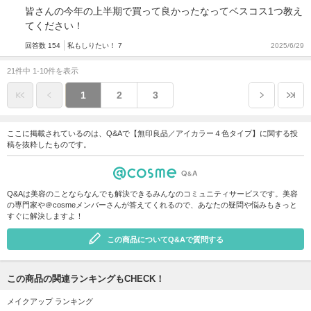
皆さんの今年の上半期で買って良かったなってベスコス1つ教え
てください！
回答数 154
私もしりたい！ 7
2025/6/29
21件中 1-10件を表示
1
2
3
ここに掲載されているのは、Q&Aで【無印良品／アイカラー４色タイプ】に関する投
稿を抜粋したものです。
Q&Aは美容のことならなんでも解決できるみんなのコミュニティサービスです。美容
の専門家や＠cosmeメンバーさんが答えてくれるので、あなたの疑問や悩みもきっと
すぐに解決しますよ！
この商品についてQ&Aで質問する
この商品の関連ランキングもCHECK！
メイクアップ ランキング