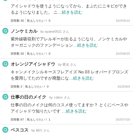
アイシャドウを使うようになってから、まぶたにニキビができ
るようになりました。 ニ…
続きを読む
回答数 30
私もしりたい！ 0
2025/9/10
ノンケミカル
by ayame0521 さん
紫外線吸収剤でアレルギーが出るようになり、ノンケミカルや
オーガニックのファンデーション…
続きを読む
回答数 30
私もしりたい！ 0
2025/8/25
オレンジアイシャドウ
by 匿名 さん
キャンメイクシルキースフレアイズ No.03 レオパードブロンズ
を愛用してたのですが廃盤にな…
続きを読む
回答数 3
私もしりたい！ 0
2025/8/4
仕事の日のメイク
by ○dim○ さん
仕事の日のメイクは何のコスメ使ってますか？ とくにベースや
アイシャドウ知りたいです …
続きを読む
回答数 87
私もしりたい！ 1
2025/7/20
ベスコス
by 裕行 さん