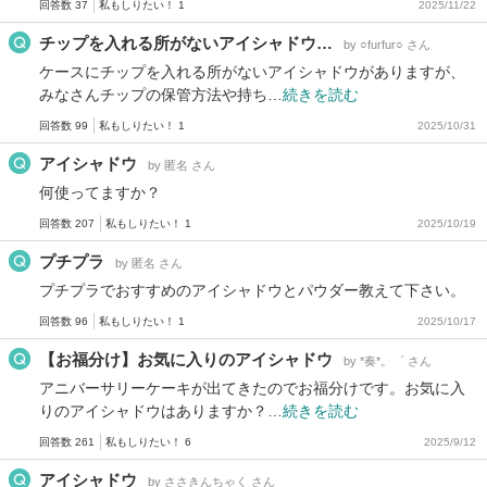
回答数 37
私もしりたい！ 1
2025/11/22
チップを入れる所がないアイシャドウ…
by ○furfur○ さん
ケースにチップを入れる所がないアイシャドウがありますが、
みなさんチップの保管方法や持ち…
続きを読む
回答数 99
私もしりたい！ 1
2025/10/31
アイシャドウ
by 匿名 さん
何使ってますか？
回答数 207
私もしりたい！ 1
2025/10/19
プチプラ
by 匿名 さん
プチプラでおすすめのアイシャドウとパウダー教えて下さい。
回答数 96
私もしりたい！ 1
2025/10/17
【お福分け】お気に入りのアイシャドウ
by *奏*。゜ さん
アニバーサリーケーキが出てきたのでお福分けです。お気に入
りのアイシャドウはありますか？…
続きを読む
回答数 261
私もしりたい！ 6
2025/9/12
アイシャドウ
by ささきんちゃく さん