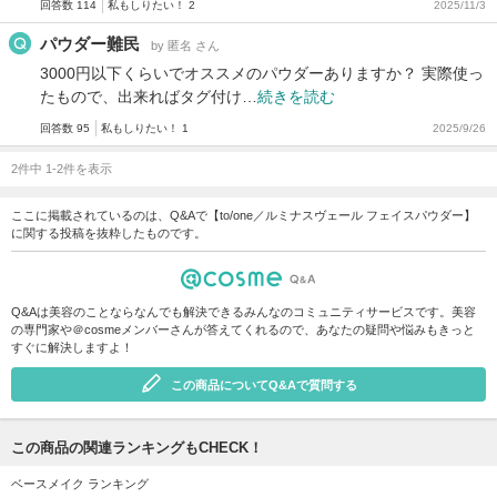
回答数 114
私もしりたい！ 2
2025/11/3
パウダー難民
by 匿名 さん
3000円以下くらいでオススメのパウダーありますか？ 実際使っ
たもので、出来ればタグ付け…
続きを読む
回答数 95
私もしりたい！ 1
2025/9/26
2件中 1-2件を表示
ここに掲載されているのは、Q&Aで【to/one／ルミナスヴェール フェイスパウダー】
に関する投稿を抜粋したものです。
Q&Aは美容のことならなんでも解決できるみんなのコミュニティサービスです。美容
の専門家や＠cosmeメンバーさんが答えてくれるので、あなたの疑問や悩みもきっと
すぐに解決しますよ！
この商品についてQ&Aで質問する
この商品の関連ランキングもCHECK！
ベースメイク ランキング