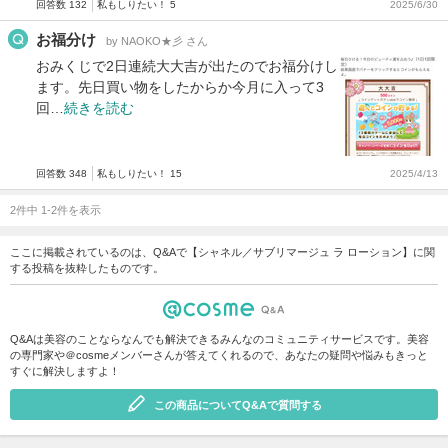
回答数 132
私もしりたい！ 5
2025/6/30
お福分け
by NAOKO★彡 さん
おみくじで2日連続大大吉が出たのでお福分けし
ます。先日買い物をしたからか今月に入って3
回…
続きを読む
回答数 348
私もしりたい！ 15
2025/4/13
2件中 1-2件を表示
ここに掲載されているのは、Q&Aで【シャネル／サブリマージュ ラ ローション】に関
する投稿を抜粋したものです。
Q&Aは美容のことならなんでも解決できるみんなのコミュニティサービスです。美容
の専門家や＠cosmeメンバーさんが答えてくれるので、あなたの疑問や悩みもきっと
すぐに解決しますよ！
この商品についてQ&Aで質問する