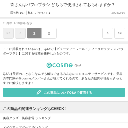
皆さんはパフorブラシ どちらで使用されておられますか？
回答数 107
私もしりたい！ 1
2025/2/19
13件中 1-10件を表示
1
2
ここに掲載されているのは、Q&Aで【ビューティーワールド／フェリセラテノン パウ
ダーブラシ】に関する投稿を抜粋したものです。
Q&Aは美容のことならなんでも解決できるみんなのコミュニティサービスです。美容
の専門家や＠cosmeメンバーさんが答えてくれるので、あなたの疑問や悩みもきっと
すぐに解決しますよ！
この商品についてQ&Aで質問する
この商品の関連ランキングもCHECK！
美容グッズ・美容家電 ランキング
メイクアップグッズ ランキング