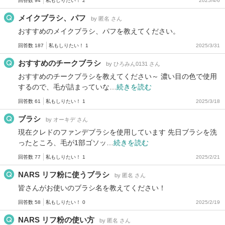
回答数 94
私もしりたい！ 2
2025/4/6
メイクブラシ、パフ
by 匿名 さん
おすすめのメイクブラシ、パフを教えてください。
回答数 187
私もしりたい！ 1
2025/3/31
おすすめのチークブラシ
by ひろみん0131 さん
おすすめのチークブラシを教えてください～ 濃い目の色で使用
するので、毛が詰まっていな…
続きを読む
回答数 61
私もしりたい！ 1
2025/3/18
ブラシ
by オーキデ さん
現在クレドのファンデブラシを使用しています 先日ブラシを洗
ったところ、毛が1部ゴソッ…
続きを読む
回答数 77
私もしりたい！ 1
2025/2/21
NARS リフ粉に使うブラシ
by 匿名 さん
皆さんがお使いのブラシ名を教えてください！
回答数 58
私もしりたい！ 0
2025/2/19
NARS リフ粉の使い方
by 匿名 さん