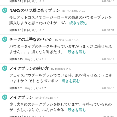
回答数 34
私もしりたい！ 4
2026/2/16
NARSのリフ粉に合うブラシ
by りさ8800 さん
今日アットコスメでロージーローザの最新のパウダーブラシを
購入しようと思ったのですが、NA…
続きを読む
回答数 26
私もしりたい！ 0
2025/12/1
チークの上手なのせかた
by *れいみ☆* さん
パウダータイプのチークを使っていますがうまく頬に乗せられ
ません。。。濃くなり過ぎたり、…
続きを読む
回答数 145
私もしりたい！ 1
2025/4/14
メイクブラシの使い方
by mminoo さん
フェイスパウダーをブラシでつける時、肌を滑らせるように使
いますか？ それともポンポン…
続きを読む
回答数 131
私もしりたい！ 2
2025/4/10
メイクブラシ
by あずき318 さん
少し大きめのチークブラシを探しています。今持っているもの
が、少し小ぶりで、ふんわり全体…
続きを読む