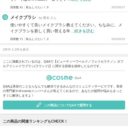
回答数 41
私もしりたい！ 0
2025/6/27
メイクブラシ
by 匿名 さん
使いやすくて良いメイクブラシ教えてください。ちなみに、メ
イクブラシを新しく買い替える年…
続きを読む
回答数 71
私もしりたい！ 2
2024/9/10
2件中 1-2件を表示
ここに掲載されているのは、Q&Aで【ビューティーワールド／フェリセラテノン ダブ
ルアイシャドウブラシ(ラウンド)】に関する投稿を抜粋したものです。
Q&Aは美容のことならなんでも解決できるみんなのコミュニティサービスです。美容
の専門家や＠cosmeメンバーさんが答えてくれるので、あなたの疑問や悩みもきっと
すぐに解決しますよ！
この商品についてQ&Aで質問する
この商品の関連ランキングもCHECK！