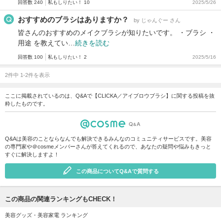
回答数 240
私もしりたい！ 10
2025/5/26
おすすめのブラシはありますか？
by じゃんぐー さん
皆さんのおすすめのメイクブラシが知りたいです。 ・ブラシ ・
用途 を教えてい…
続きを読む
回答数 100
私もしりたい！ 2
2025/5/16
2件中 1-2件を表示
ここに掲載されているのは、Q&Aで【CLICKA／アイブロウブラシ】に関する投稿を抜
粋したものです。
Q&Aは美容のことならなんでも解決できるみんなのコミュニティサービスです。美容
の専門家や＠cosmeメンバーさんが答えてくれるので、あなたの疑問や悩みもきっと
すぐに解決しますよ！
この商品についてQ&Aで質問する
この商品の関連ランキングもCHECK！
美容グッズ・美容家電 ランキング