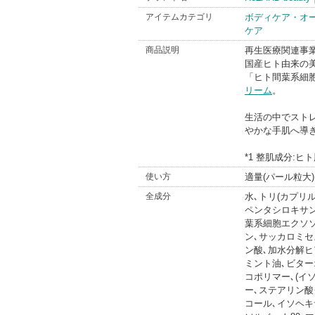
アイテムカテゴリ
ボディケア・オ
ケア
商品説明
再生医療関連事
国産ヒト由来の
「ヒト間葉系細
リーム
。
生活の中でスト
やかな手肌へ導
*1 整肌成分:
使い方
適量(パール粒大
全成分
水､トリ(カプリ
ペンタシロキサ
葉系細胞エクソソ
ン､サッカロミセ
ン酸､加水分解ヒ
ミント油､ビター
コポリマー､(イ
ー､ステアリン酸
コール､イソヘキ