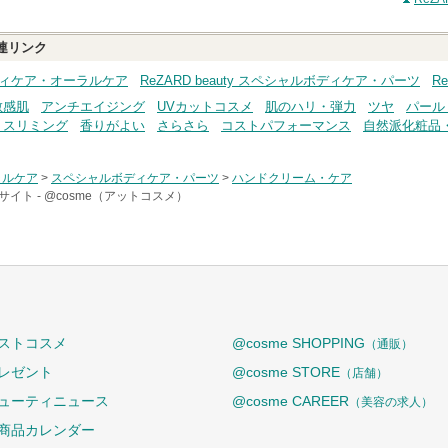
連リンク
y ボディケア・オーラルケア
ReZARD beauty スペシャルボディケア・パーツ
R
敏感肌
アンチエイジング
UVカットコスメ
肌のハリ・弾力
ツヤ
パール
・スリミング
香りがよい
さらさら
コストパフォーマンス
自然派化粧品
ラルケア
>
スペシャルボディケア・パーツ
>
ハンドクリーム・ケア
サイト -
@cosme（アットコスメ）
ストコスメ
@cosme SHOPPING
（通販）
レゼント
@cosme STORE
（店舗）
ューティニュース
@cosme CAREER
（美容の求人）
商品カレンダー