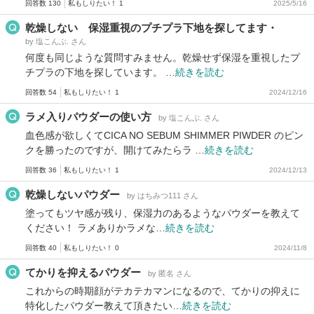
回答数 130
私もしりたい！ 1
2025/5/16
乾燥しない 保湿重視のプチプラ下地を探してます・
by 塩こんぶ. さん
何度も同じような質問すみません。乾燥せず保湿を重視したプ
チプラの下地を探しています。 …
続きを読む
回答数 54
私もしりたい！ 1
2024/12/16
ラメ入りパウダーの使い方
by 塩こんぶ. さん
血色感が欲しくてCICA NO SEBUM SHIMMER PIWDER のピン
クを勝ったのですが、開けてみたらラ …
続きを読む
回答数 36
私もしりたい！ 1
2024/12/13
乾燥しないパウダー
by はちみつ111 さん
塗ってもツヤ感が残り、保湿力のあるようなパウダーを教えて
ください！ ラメありかラメな…
続きを読む
回答数 40
私もしりたい！ 0
2024/11/8
てかりを抑えるパウダー
by 匿名 さん
これからの時期顔がテカテカマンになるので、てかりの抑えに
特化したパウダー教えて頂きたい…
続きを読む