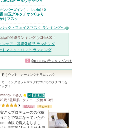
ドクターケイか
ABC-Gピールウォッシュ
/
らのお知らせが
あります
5
ナンバーズイン(numbuzin)
/
番 白玉グルタチオンCふり
かけマスク
パック・フェイスマスク ランキングへ
商品の関連ランキングもCHECK！
キンケア・基礎化粧品 ランキング
ートマスク・パック ランキング
?
@cosmeのランキングとは
コミ
ウプト カーミングセラムマスク
 カーミングセラムマスク
についてのクチコミを
アップ！
jixiang705
さん
認証済
49歳 / 乾燥肌
クチコミ投稿
100
813
件
7
人
購入品
リピート
実さんプロデュースの化粧
以
うことで気になっていたの
上
osme通販で購入をしまし
の
枚に美容液25ml入りは大容