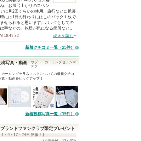
ね。お風呂上がりのスペシ
メ
アに月2回くらいの使用、旅行などに携帯
ン
時には1日の終わりにはこのパック１枚で
バ
ませられると思います。パックとしての
は手などの、乾燥が気になる箇所など…
ー
/8 18:49:32
続きを読む
に
お
新着クチコミ一覧
（25件）
気
に
ウプト カーミングセラムマ
投稿写真・動画
スク
入
 カーミングセラムマスク
についての最新クチコ
り
写真・動画をピックアップ！
登
録
さ
れ
て
新着投稿写真一覧（19件）
い
ま
ブランドファンクラブ限定プレゼント
 1・9・17・24日 開催！】
す
(応募受付：8/1～8/8)