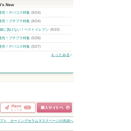
t's New
発売！デパコス特集
(6/24)
発売！プチプラ特集
(6/24)
線に負けない！ベストイレブン
(6/10)
発売！プチプラ特集
(5/28)
発売！デパコス特集
(5/27)
もっとみる
Have
111
もってる
ショッピングサイト
プト カーミングセラムマスク
ページの先頭へ
へ