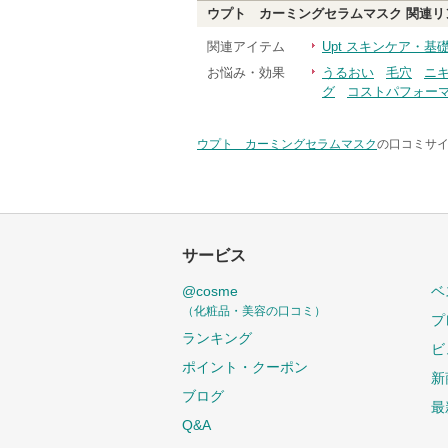
ウプト カーミングセラムマスク
関連リ
関連アイテム
Upt スキンケア・基
お悩み・効果
うるおい
毛穴
ニ
グ
コストパフォー
ウプト カーミングセラムマスク
の口コミサイ
サービス
@cosme
ベ
（化粧品・美容の口コミ）
プ
ランキング
ビ
ポイント・クーポン
新
ブログ
最
Q&A