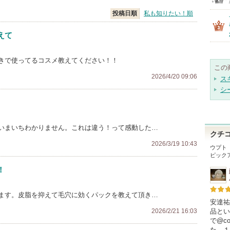
投稿日順
私も知りたい！順
えて
きで使ってるコスメ教えてください！！
この
2026/4/20 09:06
ス
シ
いまいちわかりません。これは違う！って感動した…
クチ
2026/3/19 10:43
ウプト
ピック
！
ます。皮脂を抑えて毛穴に効くパックを教えて頂き…
安達祐
品とい
2026/2/21 16:03
で@c
た。１