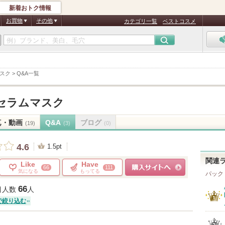
新着おトク情報
お買物
その他
カテゴリ一覧
ベストコスメ
スク
>
Q&A一覧
セラムマスク
真・動画
Q&A
ブログ
(19)
(3)
(0)
4.6
1.5pt
関連
Like
Have
66
111
気になる
もってる
パック
ショッピングサイトへ
66
目人数
人
で絞り込む