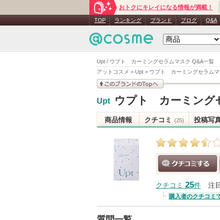
おトクにキレイになる情報が満載！
TOP
ランキング
ブランド
ブログ
Q&A
Upt / ウプト カーミングセラムマスク Q&A一覧
アットコスメ
>
Upt
>
ウプト カーミングセラムマ
このブランドの情報を
ウプト カーミング
Upt
見る
商品情報
クチコミ
投稿写
(25)
クチコミする
25
クチコミ
件
注
購入者のクチコミ
質問一覧