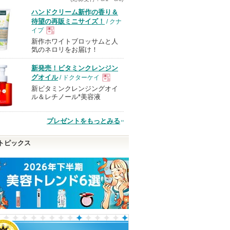
ハンドクリーム新作の香り＆
待望の再販ミニサイズ！
/ クナ
イプ
新作ホワイトブロッサムと人
現
気のネロリをお届け！
新発売！ビタミンクレンジン
品
グオイル
/ ドクターケイ
新ビタミンクレンジングオイ
現
ル＆レチノール*美容液
品
プレゼントをもっとみる
トピックス