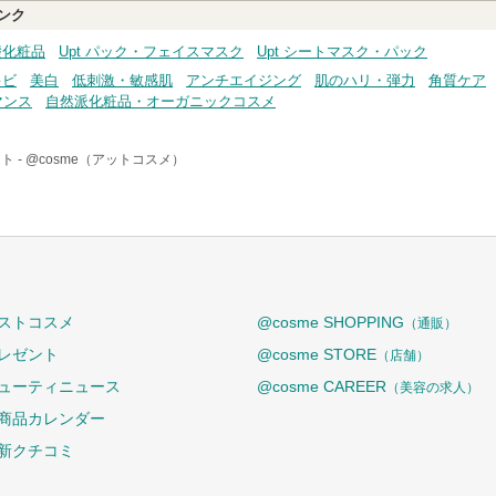
ンク
礎化粧品
Upt パック・フェイスマスク
Upt シートマスク・パック
キビ
美白
低刺激・敏感肌
アンチエイジング
肌のハリ・弾力
角質ケア
マンス
自然派化粧品・オーガニックコスメ
ト -
@cosme（アットコスメ）
ストコスメ
@cosme SHOPPING
（通販）
レゼント
@cosme STORE
（店舗）
ューティニュース
@cosme CAREER
（美容の求人）
商品カレンダー
新クチコミ