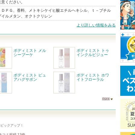
注意ください。
、ＤＰＧ、香料、メトキシケイヒ酸エチルヘキシル、ｔ－ブチル
ゾイルメタン、オクトクリレン
より詳しい情報をみる
ボディミスト メル
ボディミスト トゥ
シーブーケ
インクルビジュー
ボディミスト ピュ
ボディミスト ホワ
アハグサボン
イトフローラル
more
をピックアップ！
チコミ投稿
13
件