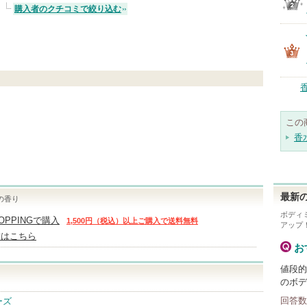
購入者のクチコミで絞り込む
この
香
最新の
の香り
ボディ
HOPPINGで購入
1,500円（税込）以上ご購入で送料無料
アップ
舗はこちら
お
値段的
のボデ
回答数
ーズ