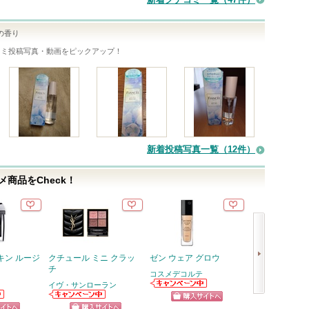
の香り
コミ投稿写真・動画をピックアップ！
新着投稿写真一覧（12件）
商品をCheck！
キン ルージ
クチュール ミニ クラッ
ゼン ウェア グロウ
マルチファンデ
チ
コスメデコルテ
ロージーローザ
イヴ・サンローラン
コスメデコルテ
ショッ
次
からのお知らせ
イヴ・サンロー