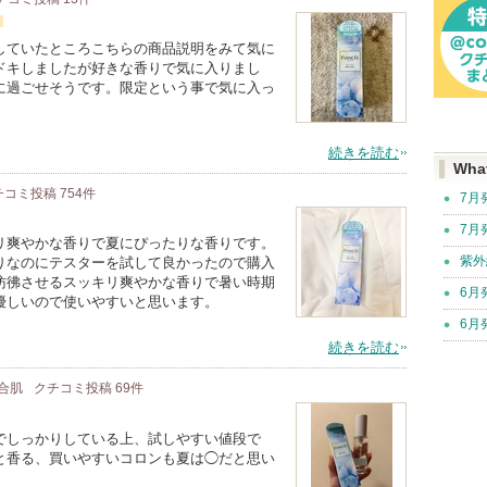
していたところこちらの商品説明をみて気に
ドキしましたが好きな香りで気に入りまし
に過ごせそうです。限定という事で気に入っ
続きを読む
Wha
チコミ投稿
754
件
7月
7月
リ爽やかな香りで夏にぴったりな香りです。
紫外
りなのにテスターを試して良かったので購入
彷彿させるスッキリ爽やかな香りで暑い時期
6月
優しいので使いやすいと思います。
6月
続きを読む
混合肌
クチコミ投稿
69
件
でしっかりしている上、試しやすい値段で
と香る、買いやすいコロンも夏は◯だと思い