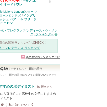
キモノ ユ
/
1位
コスメデコルテ
イ オードトワレ
からのお知らせ
があります
Jo Malone London(ジョー マ
イングリ
ローン ロンドン)
/
ッシュ ペアー ＆ フリージ
ア コロン
香水・フレグランス(レディース・ウィメン
ズ) ランキングへ
商品の関連ランキングもCHECK！
水・フレグランス ランキング
?
@cosmeのランキングとは
Q&A
ボディミスト 雨色の香り
ミスト 雨色の香り
についての最新Q&Aをピック
！
すすめのボディミスト
by 匿名
さん
にも香り的にも高校生の女子におすすめ
ィミスト…
64
私も知りたい！
0