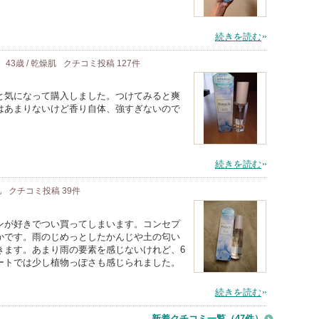
続きを読む
43歳 / 乾燥肌
クチコミ投稿
127
件
と気になって購入しました。つけてみると爽
はあまりないけど香り自体、強すぎないので
続きを読む
肌
クチコミ投稿
39
件
ンが好きでつい買ってしまいます。コンセプ
かです。雨のじめっとしたかんじや土の匂い
きます。あまり雨の要素を感じないけれど、6
ートでは少し植物っぽさも感じられました。
続きを読む
新着クチコミ一覧
（47件）