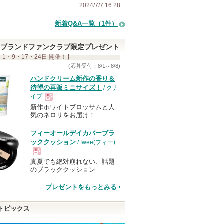
2024/7/7 16:28
新着Q&A一覧（1件）
ブランドファンクラブ限定プレゼント
 1・9・17・24日 開催！】
(応募受付：8/1～8/8)
ハンドクリーム新作の香り＆
待望の再販ミニサイズ！
/ クナ
イプ
新作ホワイトブロッサムと人
現
気のネロリをお届け！
フィーオールデイカバーブラ
品
ッククッション
/ fwee(フィー)
真夏でも絶対崩れない、話題
現
のブラッククッション
プレゼントをもっとみる
品
トピックス