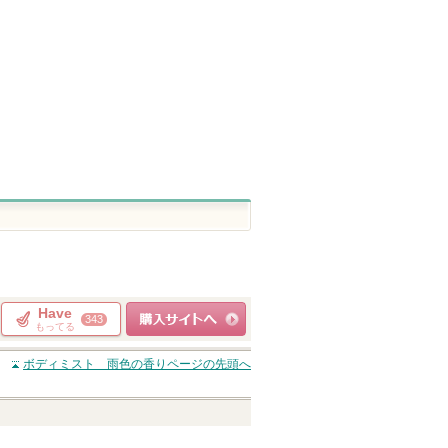
ショッピン
のお知らせがあ
からのお知らせ
トへ
ショッピン
ショッピ
ります
があります
グサイトへ
グサイトへ
グサイト
Have
343
もってる
ショッピングサイト
ボディミスト 雨色の香り
ページの先頭へ
へ