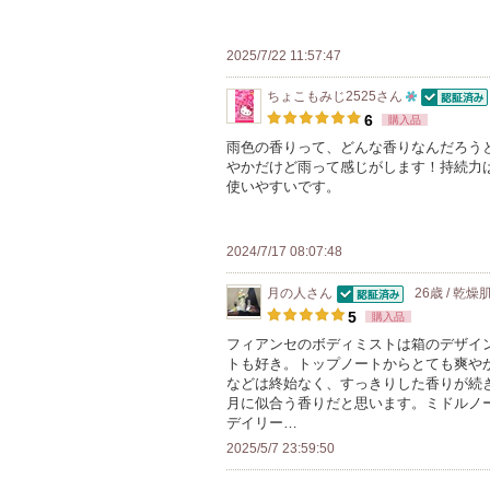
気
に
2025/7/22 11:57:47
入
り
ちょこもみじ2525
さん
認証済
10
登
6
購入品
人
録
雨色の香りって、どんな香りなんだろう
やかだけど雨って感じがします！持続力
以
さ
使いやすいです。
上
れ
の
て
メ
い
2024/7/17 08:07:48
ン
ま
月の人
さん
26歳 / 乾燥
バ
す
認証済
5
購入品
ー
フィアンセのボディミストは箱のデザイ
に
トも好き。トップノートからとても爽や
お
などは終始なく、すっきりした香りが続
月に似合う香りだと思います。ミドルノ
気
デイリー…
に
2025/5/7 23:59:50
入
り