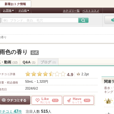
新着おトク情報
お買物
その他
カテゴリ一覧
ベストコスメ
の香り
雨色の香り
公式
真・動画
Q&A
ブログ
(12)
(1)
(0)
4.9
2.2pt
クチコミ評価
50mL・1,320円
関連
容量・税込価格
香水・
2024/6/2
発売日
キング
Like
Have
515
343
気になる
もってる
クチコミする
47
515
クチコミ
件
注目人数
人