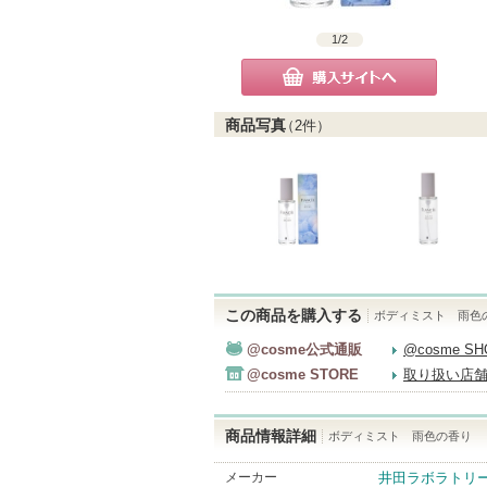
1
/
2
購入サイトへ
商品写真
（
2
件）
この商品を購入する
ボディミスト 雨色
@cosme公式通販
@cosme S
@cosme STORE
取り扱い店
商品情報詳細
ボディミスト 雨色の香り
メーカー
井田ラボラトリ