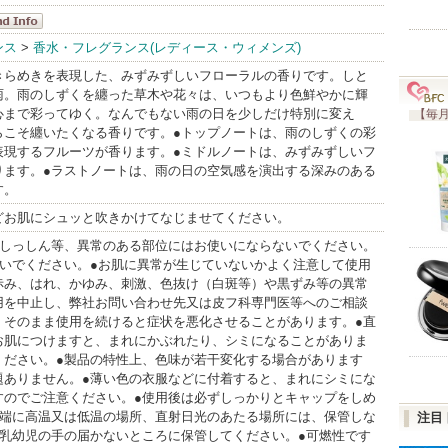
アンセ
ンス
>
香水・フレグランス(レディース・ウィメンズ)
dInfo
きらめきを表現した、みずみずしいフローラルの香りです。しと
雨。雨のしずくを纏った草木や花々は、いつもより色鮮やかに輝
心まで彩ってゆく。なんでもない雨の日を少しだけ特別に変え
【毎月
らこそ纏いたくなる香りです。●トップノートは、雨のしずくの彩
表現するフルーツが香ります。●ミドルノートは、みずみずしいフ
ります。●ラストノートは、雨の日の空気感を演出する深みのある
す。
どお肌にシュッと吹きかけてなじませてください。
、しっしん等、異常のある部位にはお使いにならないでください。
ないでください。●お肌に異常が生じていないかよく注意して使用
赤み、はれ、かゆみ、刺激、色抜け（白斑等）や黒ずみ等の異常
用を中止し、弊社お問い合わせ先又は皮フ科専門医等へのご相談
。そのまま使用を続けると症状を悪化させることがあります。●直
お肌につけますと、まれにかぶれたり、シミになることがありま
ください。●製品の特性上、色味が若干変化する場合があります
題ありません。●薄い色の衣服などに付着すると、まれにシミにな
すのでご注意ください。●使用後は必ずしっかりとキャップをしめ
極端に高温又は低温の場所、直射日光のあたる場所には、保管しな
注目
●乳幼児の手の届かないところに保管してください。●可燃性です