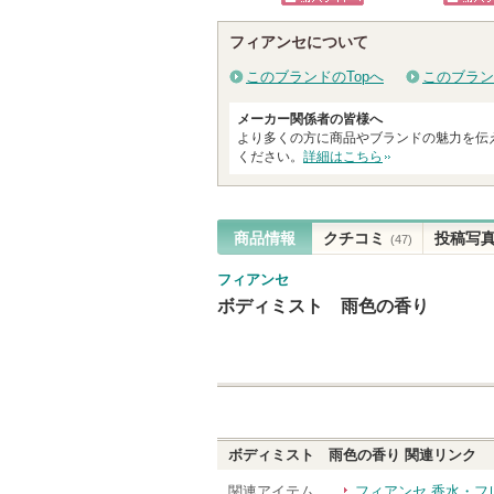
のお知らせがあ
のお知らせがあ
る
ショッピン
ショッ
ります
ります
フィアンセについて
グサイトへ
グサイ
このブランドのTopへ
このブラン
メーカー関係者の皆様へ
より多くの方に商品やブランドの魅力を伝
ください。
詳細はこちら
商品情報
クチコミ
投稿写
(47)
フィアンセ
ボディミスト 雨色の香り
ボディミスト 雨色の香り
関連リンク
関連アイテム
フィアンセ 香水・フ