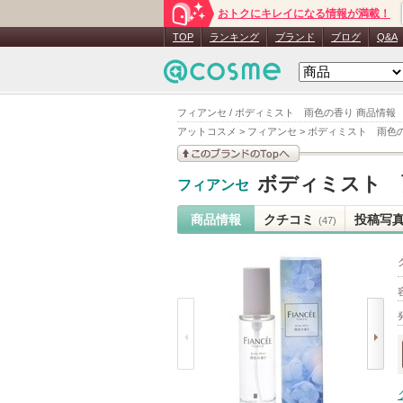
おトクにキレイになる情報が満載！
TOP
ランキング
ブランド
ブログ
Q&A
フィアンセ / ボディミスト 雨色の香り 商品情報
アットコスメ
>
フィアンセ
>
ボディミスト 雨色
このブランドの情報を
ボディミスト 
フィアンセ
見る
商品情報
クチコミ
投稿写
(47)
prev
next