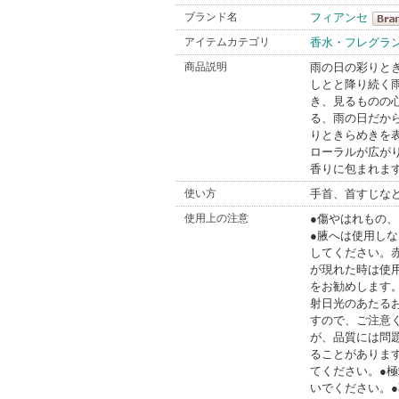
ブランド名
フィアンセ
フィ
アイテムカテゴリ
香水・フレグラ
Bran
商品説明
雨の日の彩りと
しとと降り続く
き、見るものの
る、雨の日だか
りときらめきを
ローラルが広が
香りに包まれま
使い方
手首、首すじな
使用上の注意
●傷やはれもの
●腋へは使用し
してください。
が現れた時は使
をお勧めします
射日光のあたる
すので、ご注意
が、品質には問
ることがありま
てください。●
いでください。