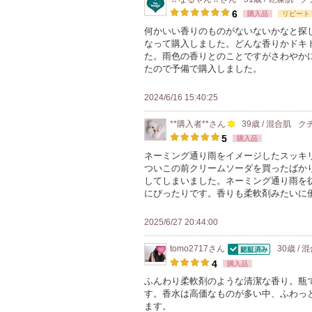
6
購入品
リピート
何かいい香りのものがないないかなと探
なって購入しました。どんな香りかドキ
た。雨色の香りとのことですがさわやか
たので予備で購入しました。
2024/6/16 15:40:25
**購入者**
さん
39歳 / 混合肌
ク
100
5
購入品
人
ネーミング通り雨をイメージしたスッキ
ついこの前クリームソーダを買ったばか
以
してしまいました。ネーミング通り雨を
上
にぴったりです。香りも柔軟剤みたいに
の
メ
2025/6/27 20:44:00
ン
tomo2717
さん
30歳 / 
バ
認証済
4
購入品
ー
ふんわり柔軟剤のような清潔な香り。瓶
に
す。香水は高価なものが多い中、ふわっ
お
ます。