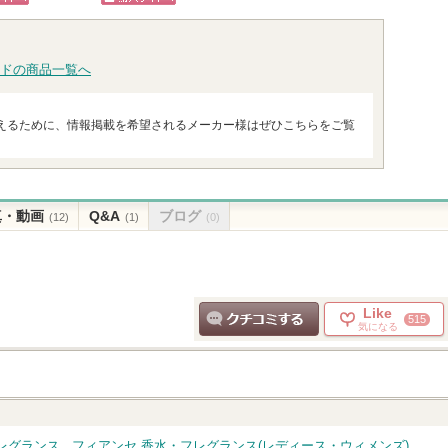
ショッピン
があります
ランからのお知
グサイ
へ
ピン
ショッピン
らせがあります
グサイトへ
トへ
グサイトへ
ドの商品一覧へ
えるために、情報掲載を希望されるメーカー様はぜひこちらをご覧
真・動画
Q&A
ブログ
(12)
(1)
(0)
Like
515
気になる
クチコミする
レグランス
フィアンセ 香水・フレグランス(レディース・ウィメンズ)