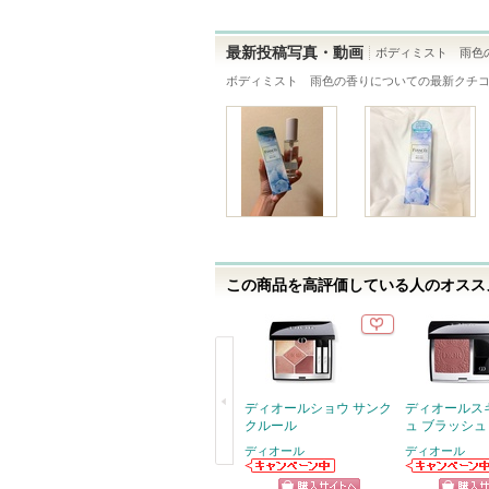
登
録
最新投稿写真・動画
ボディミスト 雨色
さ
ボディミスト 雨色の香り
についての最新クチ
れ
て
い
ま
す
この商品を高評価している人のオススメ
ディオールショウ サンク
ディオールス
クルール
ュ ブラッシュ
ディオール
ディオール
戻
ディオールから
ディオールから