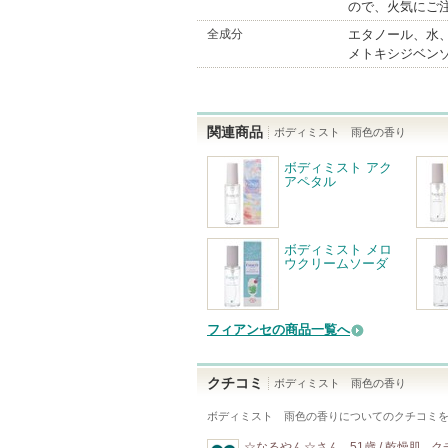
ので、火気にご
全成分
エタノール、水
メトキシジベン
関連商品
ボディミスト 雨色の香り
ボディミスト アク
アペタル
ボディミスト メロ
ウクリームソーダ
フィアンセの商品一覧へ
クチコミ
ボディミスト 雨色の香り
ボディミスト 雨色の香り
についてのクチコミ
☆なるやん☆
さん
51歳 / 乾燥肌
ク