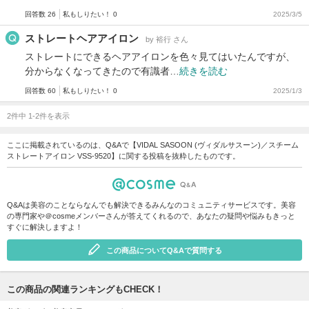
回答数 26
私もしりたい！ 0
2025/3/5
ストレートヘアアイロン
by 裕行 さん
ストレートにできるヘアアイロンを色々見てはいたんですが、
分からなくなってきたので有識者…
続きを読む
回答数 60
私もしりたい！ 0
2025/1/3
2件中 1-2件を表示
ここに掲載されているのは、Q&Aで【VIDAL SASOON (ヴィダルサスーン)／スチーム
ストレートアイロン VSS-9520】に関する投稿を抜粋したものです。
Q&Aは美容のことならなんでも解決できるみんなのコミュニティサービスです。美容
の専門家や＠cosmeメンバーさんが答えてくれるので、あなたの疑問や悩みもきっと
すぐに解決しますよ！
この商品についてQ&Aで質問する
この商品の関連ランキングもCHECK！