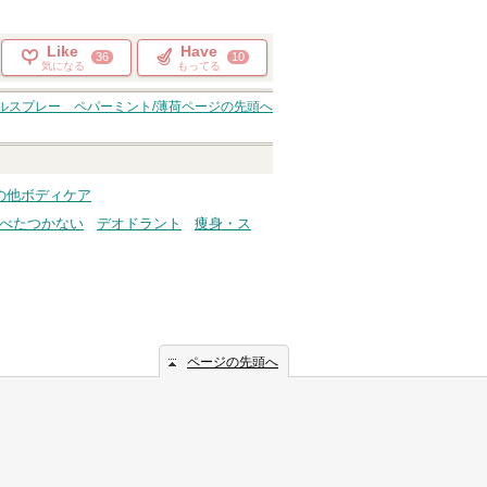
Like
Have
36
10
気になる
もってる
ルスプレー ペパーミント/薄荷
ページの先頭へ
その他ボディケア
べたつかない
デオドラント
痩身・ス
ページの先頭へ