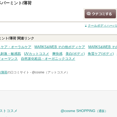
パーミント/薄荷
クチコミする
クールボディハーバ
ント/薄荷
関連リンク
ディケア・オーラルケア
MARKS&WEB その他ボディケア
MARKS&WEB 
低刺激・敏感肌
UVカットコスメ
爽快感
美白(ボディ)
角質ケア(ボディ)
フォーマンス
自然派化粧品・オーガニックコスメ
/薄荷
の口コミサイト -
@cosme（アットコスメ）
ストコスメ
@cosme SHOPPING
（通販）