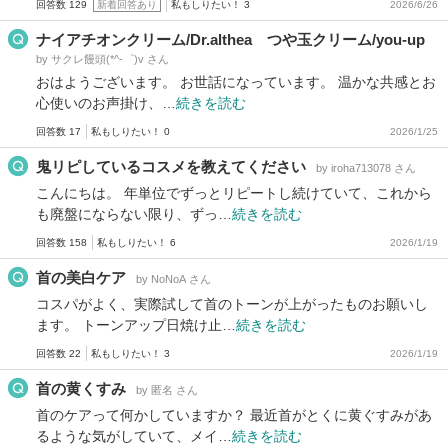
回答数 129
新着回答あり
私もしりたい！ 3
2026/6/26
ナイアチオンクリーム/Dr.althea つや玉クリーム/you-up
by サクレ饅頭(*^-゜)v さん
おはようございます。 お世話になっています。 温かな共感とお
心使いのお声掛け、…
続きを読む
回答数 17
私もしりたい！ 0
2026/1/25
鬼リピしているコスメを教えてください
by iroha713078 さん
こんにちは。 年単位でずっとリピートし続けていて、これから
も廃盤にならない限り、ずっ…
続きを読む
回答数 158
私もしりたい！ 6
2026/1/19
首の美白ケア
by NoNoA さん
コスパがよく、実際試して首のトーンが上がったものお願いし
ます。 トーンアップ日焼け止…
続きを読む
回答数 22
私もしりたい！ 3
2026/1/19
首の黄くすみ
by 匿名 さん
首のケアって何かしていますか？ 最近首がとくに黄ぐすみがあ
るような気がしていて、メイ…
続きを読む