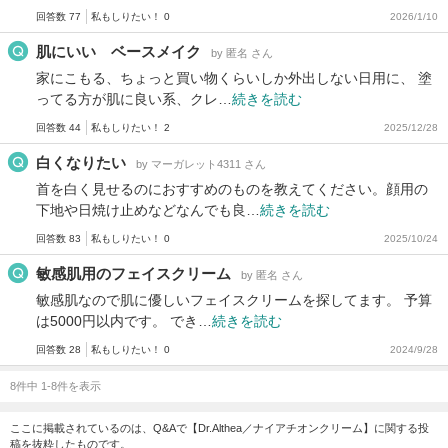
回答数 77
私もしりたい！ 0
2026/1/10
肌にいい ベースメイク
by 匿名 さん
家にこもる、ちょっと買い物くらいしか外出しない日用に、 塗
ってる方が肌に良い系、クレ…
続きを読む
回答数 44
私もしりたい！ 2
2025/12/28
白くなりたい
by マーガレット4311 さん
首を白く見せるのにおすすめのものを教えてください。顔用の
下地や日焼け止めなどなんでも良…
続きを読む
回答数 83
私もしりたい！ 0
2025/10/24
敏感肌用のフェイスクリーム
by 匿名 さん
敏感肌なので肌に優しいフェイスクリームを探してます。 予算
は5000円以内です。 でき…
続きを読む
回答数 28
私もしりたい！ 0
2024/9/28
8件中 1-8件を表示
ここに掲載されているのは、Q&Aで【Dr.Althea／ナイアチオンクリーム】に関する投
稿を抜粋したものです。