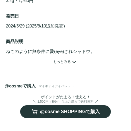
3.2g・1,760円
発売日
2024/5/29 (2025/9/10追加発売) 
商品説明
ねこのように無条件に愛(eye)されシャドウ。

自由気ままに個性あふれる猫をイメージしたパッケージと、
もっとみる
それぞれの猫の特徴や性格のイメージを落とし込んだカラー
展開。猫好きにはたまらない。

@cosmeで購入
マイキティアイパレット
マリー限定デザイン！

大人気のマイキティアイ
パレット
からマリーちゃんパッケー
ポイントがたまる！使える！
1,500円（税込）以上ご購入で送料無料
ジ登場！人気カラーと限定新色でお姫様のような愛され目元
@cosme SHOPPINGで購入
に♡