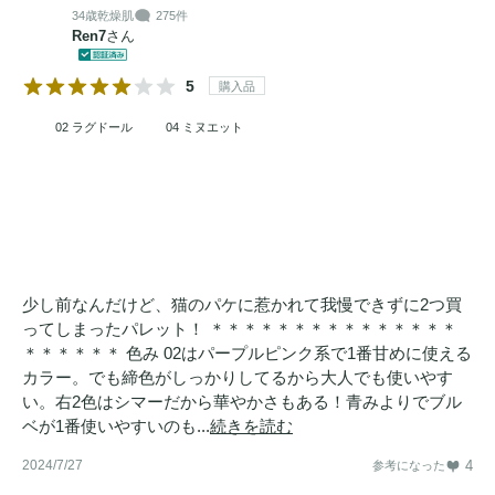
34歳
乾燥肌
275件
Ren7
さん
5
購入品
02 ラグドール
04 ミヌエット
少し前なんだけど、猫のパケに惹かれて我慢できずに2つ買
ってしまったパレット！ ＊＊＊＊＊＊＊＊＊＊＊＊＊＊＊
＊＊＊＊＊＊ 色み 02はパープルピンク系で1番甘めに使える
カラー。でも締色がしっかりしてるから大人でも使いやす
い。右2色はシマーだから華やかさもある！青みよりでブル
ベが1番使いやすいのも...
続きを読む
2024/7/27
4
参考になった