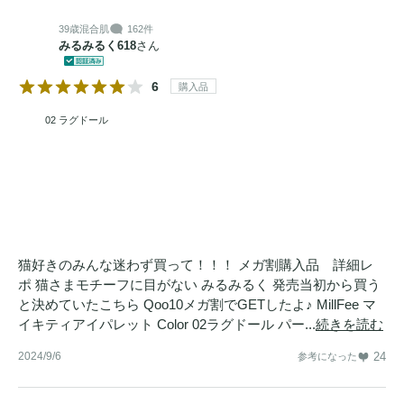
39歳
混合肌
162件
みるみるく618
さん
6
購入品
02 ラグドール
猫好きのみんな迷わず買って！！！ メガ割購入品 詳細レ
ポ 猫さまモチーフに目がない みるみるく 発売当初から買う
と決めていたこちら Qoo10メガ割でGETしたよ♪ MillFee マ
イキティアイパレット Color 02ラグドール パー...
続きを読む
2024/9/6
24
参考になった