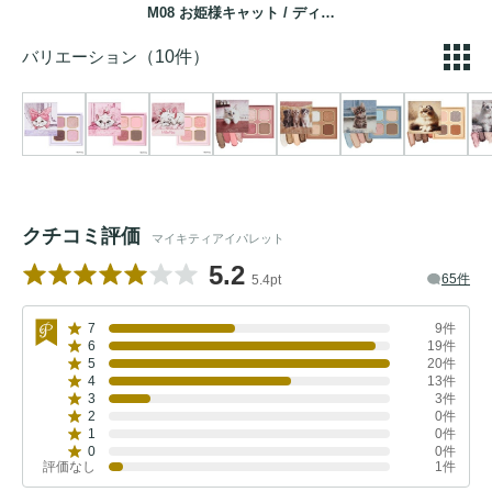
M08 お姫様キャット / ディズニー マリー
バリエーション
（10件）
クチコミ評価
マイキティアイパレット
5.2
65件
5.4pt
7
9件
6
19件
5
20件
4
13件
3
3件
2
0件
1
0件
0
0件
評価なし
1件