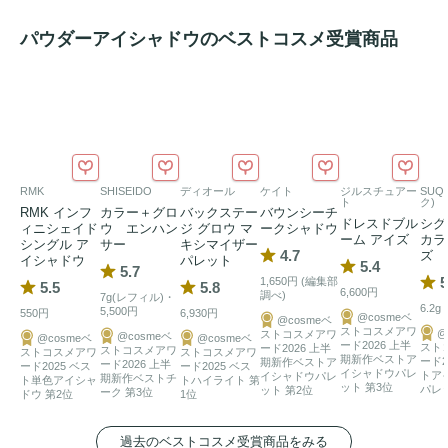
パウダーアイシャドウのベストコスメ受賞商品
RMK
SHISEIDO
ディオール
ケイト
ジルスチュアー
SUQ
ト
ク)
RMK インフ
カラー＋グロ
バックステー
バウンシーチ
ドレスドブル
シグ
ィニシェイド
ウ エンハン
ジ グロウ マ
ークシャドウ
ーム アイズ
カラ
シングル ア
サー
キシマイザー
4.7
ズ
イシャドウ
パレット
5.4
5.7
5
1,650円 (編集部
5.5
5.8
6,600円
調べ)
7g(レフィル)・
6.2g
5,500円
550円
6,930円
@cosmeベ
@cosmeベ
ストコスメアワ
@
ストコスメアワ
@cosmeベ
@cosmeベ
@cosmeベ
ード2026 上半
スト
ード2026 上半
ストコスメアワ
ストコスメアワ
ストコスメアワ
期新作ベストア
ード2
期新作ベストア
ード2026 上半
ード2025 ベス
ード2025 ベス
イシャドウパレ
トア
イシャドウパレ
期新作ベストチ
ト単色アイシャ
トハイライト 第
ット 第3位
パレ
ット 第2位
ーク 第3位
ドウ 第2位
1位
過去のベストコスメ受賞商品をみる