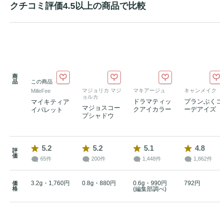
クチコミ評価4.5以上の商品で比較
商
品
この商品
マジョリカ マジ
マキアージュ
キャンメイク
MilleFee
ョルカ
ドラマティッ
プランぷく
マイキティア
マジョスコー
クアイカラー
ーデアイズ
イパレット
プシャドウ
5.2
5.2
5.1
4.8
評
価
65件
200件
1,448件
1,862件
3.2g・1,760円
0.8g・880円
0.6g・990円
792円
価
格
(編集部調べ)