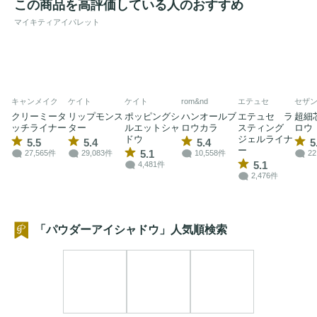
この商品を高評価している人のおすすめ
マイキティアイパレット
キャンメイク
ケイト
ケイト
rom&nd
エテュセ
セザ
クリーミータ
リップモンス
ポッピングシ
ハンオールブ
エテュセ ラ
超細
ッチライナー
ター
ルエットシャ
ロウカラ
スティング
ロウ
ドウ
ジェルライナ
5.5
5.4
5.4
5
ー
5.1
27,565件
29,083件
10,558件
22
5.1
4,481件
2,476件
「パウダーアイシャドウ」人気順検索