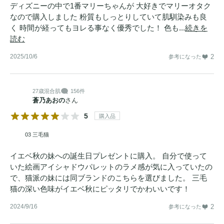
ディズニーの中で1番マリーちゃんが 大好きでマリーオタク
なので購入しました 粉質もしっとりしていて肌馴染みも良
く 時間が経ってもヨレる事なく優秀でした！ 色も...
続きを
読む
2025/10/6
2
参考になった
27歳
混合肌
156件
蒼乃あおの
さん
5
購入品
03 三毛猫
イエベ秋の妹への誕生日プレゼントに購入。 自分で使って
いた絵画アイシャドウパレットのラメ感が気に入っていたの
で、猫派の妹には同ブランドのこちらを選びました。 三毛
猫の深い色味がイエベ秋にピッタリでかわいいです！
2024/9/16
2
参考になった