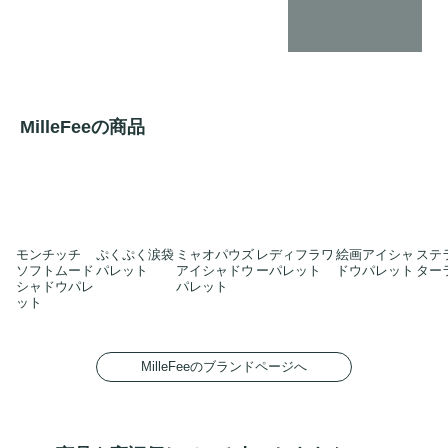
MilleFeeの商品
モンチッチ
ぷくぷく涙袋
ミャオパウズ
レディフラワ
絵画アイシャ
ステ
ソフトムード
パレット
アイシャドウ
ーパレット
ドウパレット
ター
シャドウパレ
パレット
ット
MilleFeeのブランドページへ