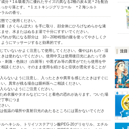
す成分＊1＆吸着力に優れたサイズの異なる2種の炭＆泥＊2を配合
っかり落とす。＊1 エトキシジグリコール ＊2 海シルト
ーラルの香り。
状態でご使用ください。
適量（さくらんぼ大）を手に取り、顔全体にひろげなめらかな液
じませ、水またはぬるま湯で十分にすすいでください。
汚れが気になる部分は 10～20秒程指の腹を使ってやさしくク
くようにマッサージすると効果的です。
生じていないかよく注意して使用してください。傷やはれもの・湿
注目
ときは使わないでください。使用中又は使用後日光にあたって赤
み・刺激・色抜け（白斑等）や黒ずみ等の異常がでたら使用を中
ご相談ください。そのまま使用を続けると症状が悪化することが
に入らないように注意し、入ったときや異常を感じたときはすぐに
さい。異常が残る場合は眼科医へご相談ください。
が入らないようにご注意ください。
るため衣服やタオルなどにつくと着色の恐れがあります。ついた場
で丁寧につま
ださい。
たは低温の場所や直射日光のあたるところには置かないでくださ
ルヘキシル、トリイソステアリン酸PEG-20グリセリル、エチル