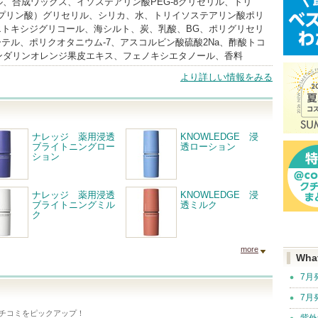
、合成ワックス、イソステアリン酸PEG-8グリセリル、トリ
カプリン酸）グリセリル、シリカ、水、トリイソステアリン酸ポリ
エトキシジグリコール、海シルト、炭、乳酸、BG、ポリグリセリ
ーテル、ポリクオタニウム-7、アスコルビン酸硫酸2Na、酢酸トコ
ンダリンオレンジ果皮エキス、フェノキシエタノール、香料
より詳しい情報をみる
ナレッジ 薬用浸透
KNOWLEDGE 浸
ブライトニングロー
透ローション
ション
ナレッジ 薬用浸透
KNOWLEDGE 浸
ブライトニングミル
透ミルク
ク
more
Wha
7月
7月
チコミをピックアップ！