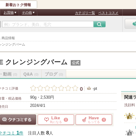
新着おトク情報
お買物
その他
カテゴリ一覧
ベストコスメ
ム 商品情報
 クレンジングバーム
GE クレンジングバーム
公式
・動画
Q&A
ブログ
(0)
(0)
(0)
0
-pt
クチコミ評価
90g・2,530円
関連
容量・税込価格
洗顔料
2024/4/1
発売日
Like
Have
8
4
気になる
もってる
クチコミする
1
8
クチコミ
件
注目人数
人