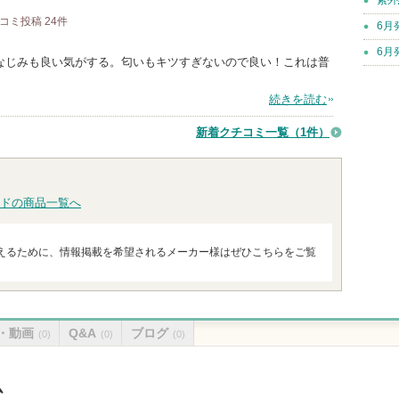
紫外
コミ投稿
24
件
6月
6月
なじみも良い気がする。匂いもキツすぎないので良い！これは普
続きを読む
新着クチコミ一覧
（1件）
ドの商品一覧へ
えるために、情報掲載を希望されるメーカー様はぜひこちらをご覧
・動画
Q&A
ブログ
(0)
(0)
(0)
ム