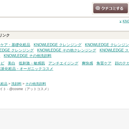
クチコミする
KN
リンク
キンケア・基礎化粧品
KNOWLEDGE クレンジング
KNOWLEDGE クレンジ
LEDGE クレンジング
KNOWLEDGE その他クレンジング
KNOWLEDGE
料
KNOWLEDGE その他洗顔料
キビ
美白
低刺激・敏感肌
アンチエイジング
爽快感
角質ケア
顔のテ
然派化粧品・オーガニックコスメ
化粧品
>
洗顔料
>
その他洗顔料
イト -
@cosme（アットコスメ）