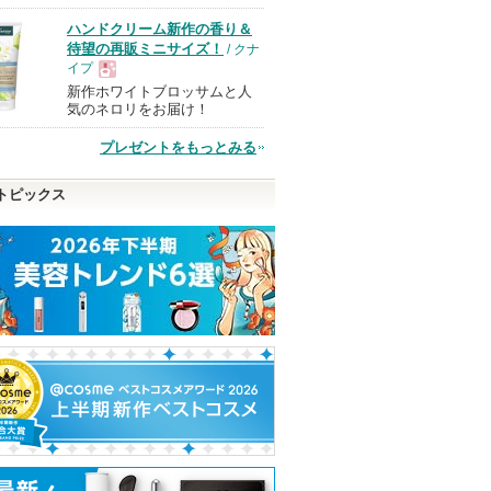
品
ハンドクリーム新作の香り＆
待望の再販ミニサイズ！
/ クナ
イプ
新作ホワイトブロッサムと人
現
気のネロリをお届け！
プレゼントをもっとみる
品
トピックス