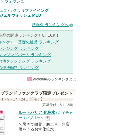
のお知らせがあ
ド ウォッシュ
ります
クラリファイイング
エスト
/
ジェルウォッシュ MED
洗顔料 ランキングへ
商品の関連ランキングもCHECK！
キンケア・基礎化粧品 ランキング
レンジング ランキング
レンジングバーム ランキング
の他クレンジング ランキング
の他洗顔料 ランキング
?
@cosmeのランキングとは
ブランドファンクラブ限定プレゼント
 1・9・17・24日 開催！】
(応募受付：8/1～8/8)
ルートバリア 化粧水
/ ネイチャ
ーリパブリック
＼暑さで限界／肌土台＝角質
現
層をうるおす化粧水