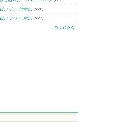
線に負けない！ベストイレブン
(6/10)
発売！プチプラ特集
(5/28)
発売！デパコス特集
(5/27)
もっとみる