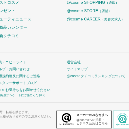
ストコスメ
@cosme SHOPPING
（通販）
レゼント
@cosme STORE
（店舗）
ューティニュース
@cosme CAREER
（美容の求人）
商品カレンダー
新クチコミ
責・コピーライト
運営会社
ルプ・お問い合わせ
サイトマップ
用規約違反に関するご連絡
@cosmeクチコミランキングについて
スタマーサポートブログ
在のお気持ちをお聞かせください
満足度アンケートにご協力ください）
写・転載を禁じます。
メーカーのみなさまへ
人差がありますのでご注意ください。
@cosmeへの掲載・
ビジネス活用はこちら