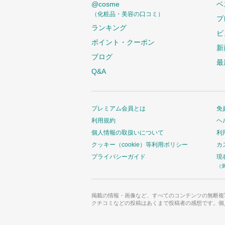
@cosme
ベ
（化粧品・美容の口コミ）
プ
ランキング
ビ
ポイント・クーポン
新
ブログ
最
Q&A
プレミアム会員とは
免
利用規約
ヘ
個人情報の取扱いについて
利
クッキー（cookie）等利用ポリシー
カ
プライバシーガイド
現
（
掲載の情報・画像など、すべてのコンテンツの無断複
クチコミなどの投稿はあくまで投稿者の感想です。個