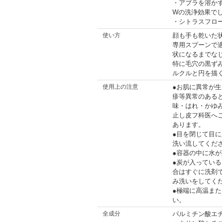
・アブラを溶か
Wの洗浄効果でし
・シトラスフロ
使い方
顔も手も乾いた
専用スプーンで
状になるまでな
特に毛穴の黒ずみ
ルクルと円を描
使用上の注意
●お肌に異常が
疹等異常のある
味・はれ・かゆ
止し皮フ科医へ
あります。
●目を閉じて目
洗い流してくだ
●容器の中に水
●炭が入ってい
合はすぐに洗剤
み洗いをしてく
●極端に高温ま
い。
全成分
パルミチン酸エチ