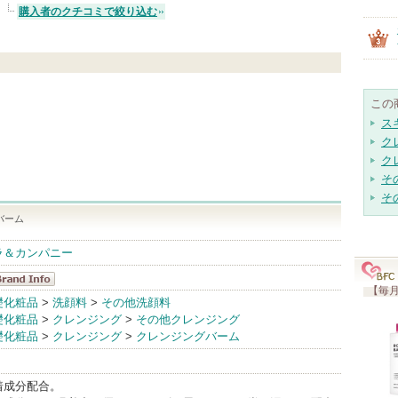
購入者のクチコミで絞り込む
この
ス
ク
ク
そ
そ
バーム
ラ＆カンパニー
【毎月
NOWLEDGE
礎化粧品
>
洗顔料
>
その他洗顔料
礎化粧品
>
クレンジング
>
その他クレンジング
randInfo
礎化粧品
>
クレンジング
>
クレンジングバーム
着成分配合。