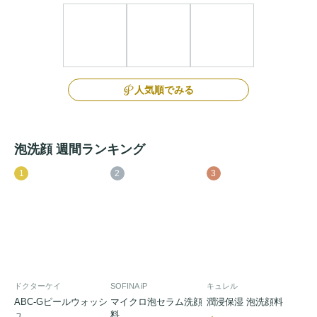
人気順でみる
泡洗顔 週間ランキング
1
2
3
ドクターケイ
SOFINA iP
キュレル
ABC-Gピールウォッシ
マイクロ泡セラム洗顔
潤浸保湿 泡洗顔料
ュ
料