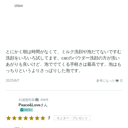
150ml
とにかく朝は時間がなくて、ミルク洗顔や泡だてないですむ
洗顔をいろいろ試してます。cacのパウダー洗顔の方が洗い
あがりも良いけど、泡ででてくる手軽さは最高です。泡はも
っちりというよりさっぱりした泡です。
2025/6/7
0
参考になった
41歳
脂性肌
406件
Peace&Love
さん
7
モニター・プレゼント