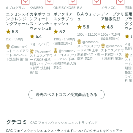
み、やさしく洗い上げます。泡切れが速く、素早くしっかり
d プログラム
KANEBO
ONE BY KOSE
B.A
メラノCC
雪肌
すすげるため、肌への負担も最小限に。忙しい朝にもぴった
エッセンスイ
カネボウ コ
ポアクリア
B.A ウォッシ
ディープクリ
薬用
りです。

ン クレンジ
ンフォート
スクラブ ウ
ュ
ア酵素洗顔
ブラ
ングフォーム
ストレッチィ
ォッシュ
グ 
※バイオマスプラ容器（原料として再生可能な有機物資源を
5.8
4.8
ウォッシュII
ウォ
5.3
5.2
含んだプラスティック）
100g・12,100円
130g・715円
5.4
5
(編集部調べ)
20g・550円
130g・1,980円
@cosmeベ
(編集部調べ)
55g・2,750円
20g・
ストコスメアワ
@cosmeベ
@cosmeベ
集部
ード2026 上半
ストコスメアワ
ストコスメアワ
@cosmeベ
@cosmeベ
期新作ベスト洗
ード2024 ベス
ード2025 ベス
ストコスメアワ
ストコスメアワ
@
顔料 第2位
ト洗顔料 第3位
ト洗顔料 第1位
ード2025 下半
ード2025 価格
スト
期洗顔料新人賞
別賞 ハイプライ
ード2
第1位
ス部門 洗顔料
期新
第1位
格別
ライ
料 第
過去のベストコスメ受賞商品をみる
クチコミ
CAC フェイスウォッシュ エクストラマイルド
CAC フェイスウォッシュ エクストラマイルドについてのクチコミをピックアッ