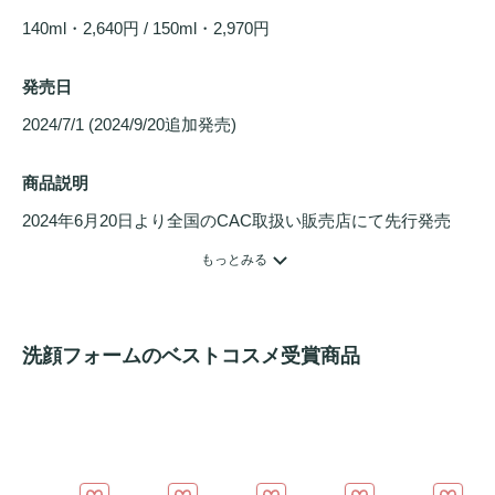
140ml・2,640円 / 150ml・2,970円
発売日
2024/7/1 (2024/9/20追加発売) 
商品説明
2024年6月20日より全国のCAC取扱い販売店にて先行発売

とことん
低刺激
にこだわりやさしさを両立した泡
洗顔料
。肌
もっとみる
にやさしいのはもちろん洗うたびに肌をケアし、
パック
やロ
ーションの浸透*を助ける導入効果も期待できます。洗浄料
をつくるために使用される界面活性剤には100％アミノ酸系
洗顔フォームのベストコスメ受賞商品
の洗浄成分を使用。角層内の潤いは奪わず、角層表面の汚れ
をおだやかに落とし、繰り返し洗っても肌本来のバリア機能
を損ないません。*角層まで

リッチフォーマーポンプを採用することで、ふわふわ濃密な
泡は時間が経ってもへたらず、リッチな感触で肌を包み込