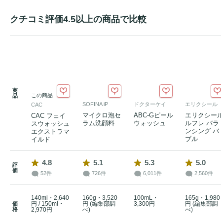
クチコミ評価4.5以上の商品で比較
商
この商品
品
SOFINA iP
ドクターケイ
エリクシール
CAC
マイクロ泡セ
ABC-Gピール
エリクシー
CAC フェイ
ラム洗顔料
ウォッシュ
ルフレ バラ
スウォッシュ
ンシング バ
エクストラマ
ブル
イルド
4.8
5.1
5.3
5.0
評
価
52件
726件
6,011件
2,560件
140ml・2,640
160g・3,520
100mL・
165g・1,980
円 / 150ml・
円 (編集部調
3,300円
円 (編集部調
価
格
2,970円
べ)
べ)