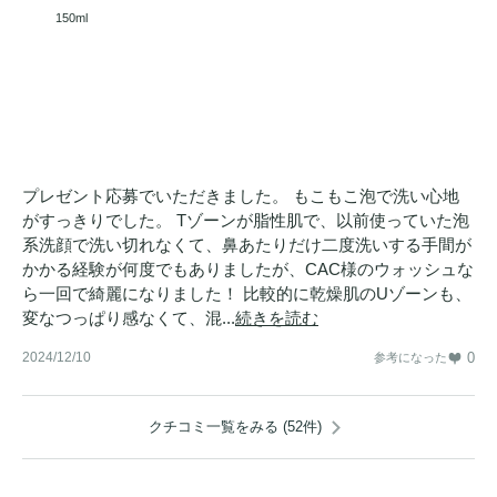
150ml
プレゼント応募でいただきました。 もこもこ泡で洗い心地
がすっきりでした。 Tゾーンが脂性肌で、以前使っていた泡
系洗顔で洗い切れなくて、鼻あたりだけ二度洗いする手間が
かかる経験が何度でもありましたが、CAC様のウォッシュな
ら一回で綺麗になりました！ 比較的に乾燥肌のUゾーンも、
変なつっぱり感なくて、混...
続きを読む
2024/12/10
0
参考になった
クチコミ一覧をみる (52件)