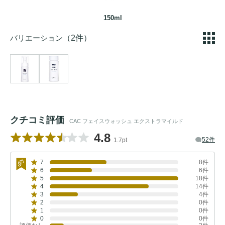
150ml
バリエーション
（2件）
クチコミ評価
CAC フェイスウォッシュ エクストラマイルド
4.8
52件
1.7pt
7
8件
6
6件
5
18件
4
14件
3
4件
2
0件
1
0件
0
0件