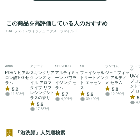
この商品を高評価している人のおすすめ
CAC フェイスウォッシュ エクストラマイルド
Anua
アテニア
SHISEIDO
SK-II
ランコム
ラ ロ
ゼ
PDRN ヒアル
スキンクリア
アルティミュ
フェイシャル
ジェニフィッ
UVイ
ロン酸100 セ
クレンズ オ
ーン パワラ
トリートメン
ク アルティ
プロ
ラム
イル アロマ
イジング セ
ト エッセン
メ セラム
ント
タイプ リフ
ラム
ス
5.2
5.8
プ ロ
レシングシト
5.7
5.6
11,698件
12,960件
5
ラスの香り
4,997件
39,420件
4,
5.6
17,357件
「泡洗顔」人気順検索