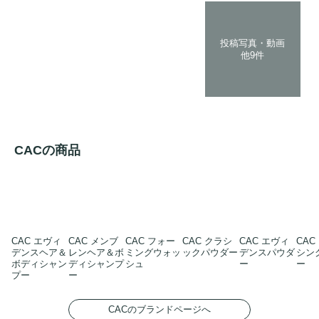
投稿写真・動画
他9件
CACの商品
CAC エヴィ
CAC メンブ
CAC フォー
CAC クラシ
CAC エヴィ
CAC
デンスヘア＆
レンヘア＆ボ
ミングウォッ
ックパウダー
デンスパウダ
シン
ボディシャン
ディシャンプ
シュ
ー
ー
プー
ー
CACのブランドページへ