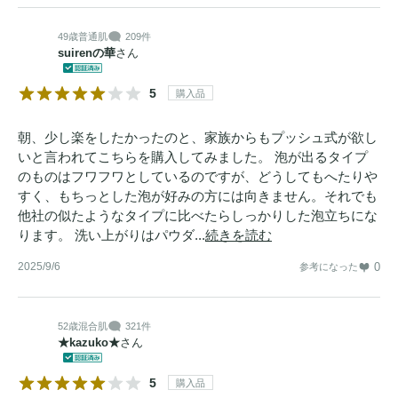
49歳
普通肌
209件
suirenの華
さん
5
購入品
朝、少し楽をしたかったのと、家族からもプッシュ式が欲し
いと言われてこちらを購入してみました。 泡が出るタイプ
のものはフワフワとしているのですが、どうしてもへたりや
すく、もちっとした泡が好みの方には向きません。それでも
他社の似たようなタイプに比べたらしっかりした泡立ちにな
ります。 洗い上がりはパウダ...
続きを読む
2025/9/6
0
参考になった
52歳
混合肌
321件
★kazuko★
さん
5
購入品