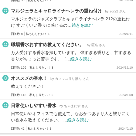
回答数 33
私もしりたい！ 1
2025/4/30
マルジェラとキャロライナヘレラの重ね付け
by sor22 さん
マルジェラのジャズクラブとキャロライナへレラ 212の重ね付
け すごくいい香りに感じるの…
続きを読む
回答数 8
私もしりたい！ 1
2025/4/11
職場香水おすすめ教えてください。
by 匿名 さん
万人受けする香水を探しています。 強すぎる香りと、甘すぎる
香りがちょっと苦手です。（…
続きを読む
回答数 105
私もしりたい！ 3
2024/12/10
オススメの香水！
by カママユりりぼん さん
教えてください！
回答数 118
私もしりたい！ 2
2024/11/8
日常使いしやすい香水
by ちゃまにす さん
日常使いやオフィスでも使えて、なおかつあまり人と被りにく
い香水を教えてください。 …
続きを読む
回答数 42
私もしりたい！ 3
2024/9/15