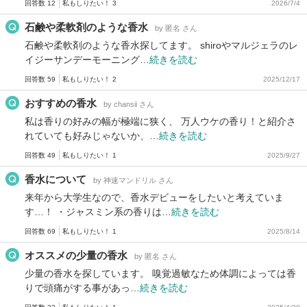
回答数 12
私もしりたい！ 3
2026/7/4
石鹸や柔軟剤のような香水
by 匿名 さん
石鹸や柔軟剤のような香水探してます。 shiroやマルジェラのレ
イジーサンデーモーニング…
続きを読む
回答数 59
私もしりたい！ 2
2025/12/17
おすすめの香水
by chansii さん
私は香りの好みの幅が極端に狭く、 万人ウケの香り！と紹介さ
れていても好みじゃないか、…
続きを読む
回答数 49
私もしりたい！ 1
2025/9/27
香水について
by 神速マンドリル さん
来年から大学生なので、香水デビューをしたいと考えていま
す…！ ・ジャスミン系の香りは…
続きを読む
回答数 69
私もしりたい！ 1
2025/8/14
オススメの少量の香水
by 匿名 さん
少量の香水を探しています。 嗅覚過敏なため体調によっては香
りで頭痛がする事があっ…
続きを読む