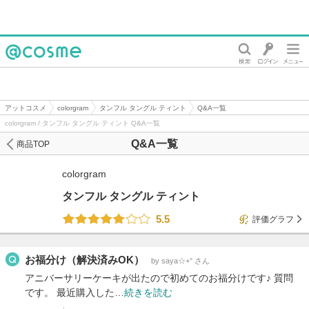
@cosme
アットコスメ
colorgram
タンフル タングル ティント
Q&A一覧
colorgram / タンフル タングル ティント Q&A一覧
Q&A一覧
商品TOP
colorgram
タンフル タングル ティント
5.5
評価グラフ
お福分け（解決済みOK）
by saya☆+° さん
アニバーサリーケーキが出たので初めてのお福分けです♪ 質問
です。 最近購入した…
続きを読む