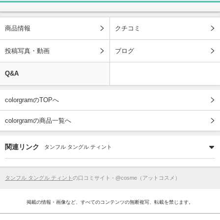
商品情報
クチコミ
投稿写真・動画
ブログ
Q&A
colorgramのTOPへ
colorgramの商品一覧へ
関連リンク
タンフル タングル ティント
タンフル タングル ティント
の口コミサイト - @cosme（アットコスメ）
掲載の情報・画像など、すべてのコンテンツの無断複写、転載を禁じます。