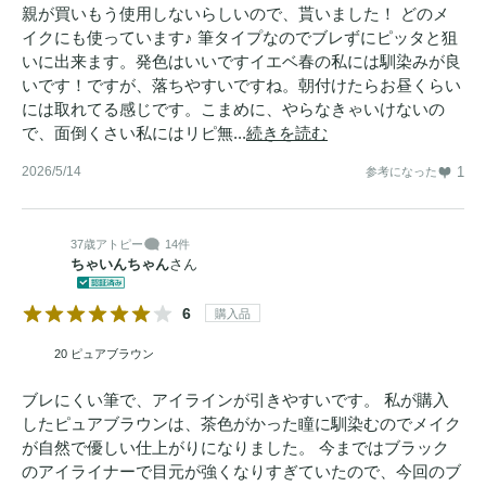
親が買いもう使用しないらしいので、貰いました！ どのメ
イクにも使っています♪ 筆タイプなのでブレずにピッタと狙
いに出来ます。発色はいいですイエベ春の私には馴染みが良
いです！ですが、落ちやすいですね。朝付けたらお昼くらい
には取れてる感じです。こまめに、やらなきゃいけないの
で、面倒くさい私にはリピ無...
続きを読む
2026/5/14
1
参考になった
37歳
アトピー
14件
ちゃいんちゃん
さん
6
購入品
20 ピュアブラウン
ブレにくい筆で、アイラインが引きやすいです。 私が購入
したピュアブラウンは、茶色がかった瞳に馴染むのでメイク
が自然で優しい仕上がりになりました。 今まではブラック
のアイライナーで目元が強くなりすぎていたので、今回のブ