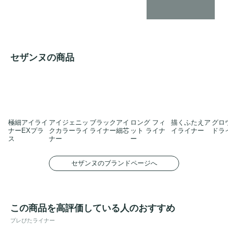
セザンヌの商品
極細アイライ
アイジェニッ
ブラックアイ
ロング フィ
描くふたえア
グロ
ナーEXプラ
クカラーライ
ライナー細芯
ット ライナ
イライナー
ドラ
ス
ナー
ー
セザンヌのブランドページへ
この商品を高評価している人のおすすめ
ブレぴたライナー