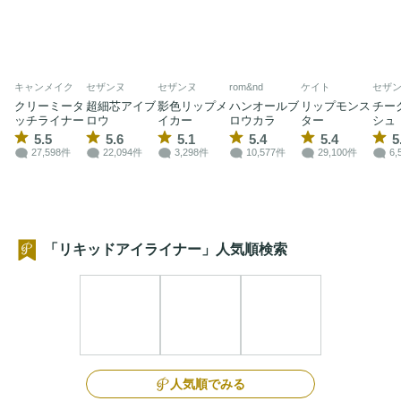
キャンメイク
セザンヌ
セザンヌ
rom&nd
ケイト
セザ
クリーミータ
超細芯アイブ
影色リップメ
ハンオールブ
リップモンス
チー
ッチライナー
ロウ
イカー
ロウカラ
ター
シュ
5.5
5.6
5.1
5.4
5.4
5
27,598件
22,094件
3,298件
10,577件
29,100件
6,
「リキッドアイライナー」人気順検索
人気順でみる