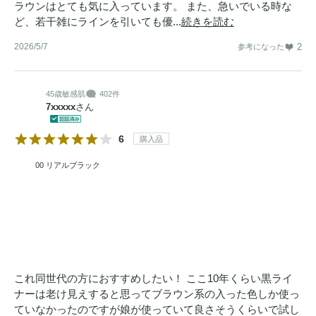
ラウンはとても気に入っています。 また、急いでいる時な
ど、若干雑にラインを引いても優...
続きを読む
2026/5/7
2
参考になった
45歳
敏感肌
402件
7xxxxx
さん
6
購入品
00 リアルブラック
これ同世代の方におすすめしたい！ ここ10年くらい黒ライ
ナーは老け見えすると思ってブラウン系の入った色しか使っ
ていなかったのですが娘が使っていて良さそうくらいで試し