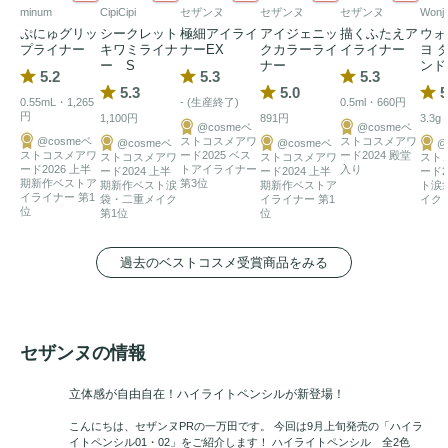
minum
CipiCipi
セザンヌ
セザンヌ
セザンヌ
Wonj
ぷにゅグリッ
シークレット
極細アイライ
アイジェニッ
描くふたえア
ウォ
プライナー
キワミライナ
ナーEX
クカラーライ
イライナー
ヨ 
ー S
ナー
ンド
5.2
5.3
5.3
5.3
5.0
5
0.55mL・1,265
- (生産終了)
0.5ml・660円
円
1,100円
891円
3.3g
@cosmeベ
@cosmeベ
@cosmeベ
ストコスメアワ
ストコスメアワ
@cosmeベ
@cosmeベ
@
ストコスメアワ
ード2025 ベス
ード2024 殿堂
ストコスメアワ
ストコスメアワ
スト
ード2026 上半
トアイライナー
入り
ード2024 上半
ード2024 上半
ード2
期新作ベストア
第3位
期新作ベスト涙
期新作ベストア
ト涙
イライナー 第1
袋・二重メイク
イライナー 第1
イク 
位
第1位
位
過去のベストコスメ受賞商品をみる
セザンヌの情報
立体感が自由自在！ハイライトペンシルが新登場！
こんにちは、セザンヌPRの一万田です。 今回は9月上旬発売の「ハイラ
イトペンシル01・02」をご紹介します！ ハイライトペンシル 全2色