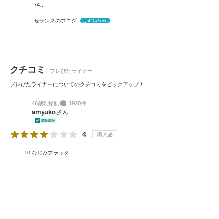
74…
セザンヌのブログ
クチコミ
ブレぴたライナー
ブレぴたライナーについてのクチコミをピックアップ！
46歳
乾燥肌
1920件
amyuko
さん
4
購入品
10 なじみブラック