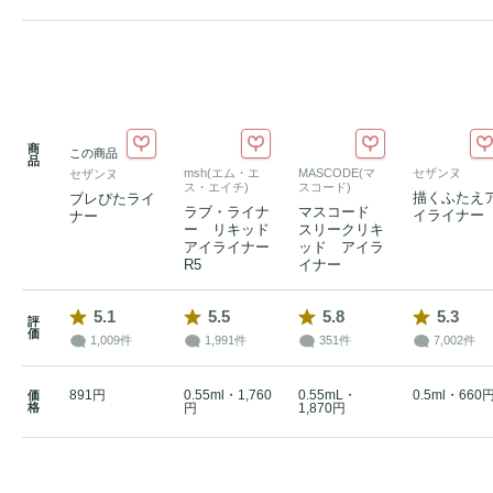
商
この商品
品
msh(エム・エ
MASCODE(マ
セザンヌ
セザンヌ
ス・エイチ)
スコード)
描くふたえ
ブレぴたライ
ラブ・ライナ
マスコード
イライナー
ナー
ー リキッド
スリークリキ
アイライナー
ッド アイラ
R5
イナー
5.1
5.5
5.8
5.3
評
価
1,009件
1,991件
351件
7,002件
891円
0.55ml・1,760
0.55mL・
0.5ml・660
価
格
円
1,870円