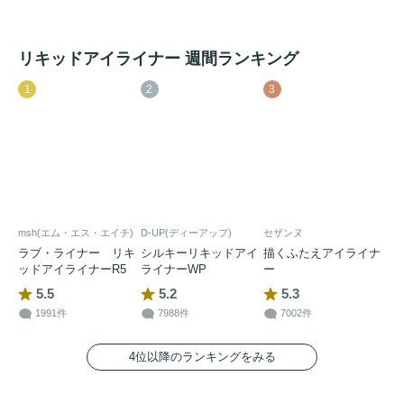
リキッドアイライナー 週間ランキング
1
2
3
msh(エム・エス・エイチ)
D-UP(ディーアップ)
セザンヌ
ラブ・ライナー リキ
シルキーリキッドアイ
描くふたえアイライナ
ッドアイライナーR5
ライナーWP
ー
5.5
5.2
5.3
1991件
7988件
7002件
4位以降のランキングをみる