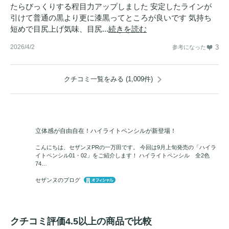
たらびっくりする程目力アップしました 安定したラインが
引けて普通の黒より更に漆黒ってところが良いです 気持ち
短めで目尻上げ気味、目尻...
続きを読む
2026/4/2
3
参考になった
クチコミ一覧をみる (1,009件)
立体感が自由自在！ハイライトペンシルが新登場！
こんにちは、セザンヌPRの一万田です。 今回は9月上旬発売の「ハイラ
イトペンシル01・02」をご紹介します！ ハイライトペンシル 全2色
74…
セザンヌのブログ
クチコミ評価4.5以上の商品で比較