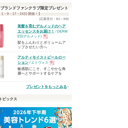
ブランドファンクラブ限定プレゼント
 1・9・17・24日 開催！】
(応募受付：8/1～8/8)
美髪を育むデルメッドのヘア
エッセンスをお届け！
/ DERM
ED(デルメッド)
髪をふんわりとボリュームア
現
ップさせたい方へ
アルティモイストピールロー
品
ション
/ エトヴォス
敏感肌にこそ、すこやかな角
現
層へとサポートするケアを
品
プレゼントをもっとみる
トピックス