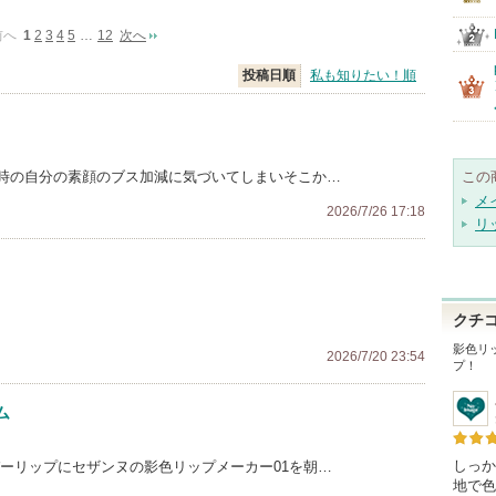
前へ
1
2
3
4
5
…
12
次へ
投稿日順
私も知りたい！順
時の自分の素顔のブス加減に気づいてしまいそこか…
この
メ
2026/7/26 17:18
リ
クチ
影色リ
2026/7/20 23:54
プ！
ム
しっか
ーリップにセザンヌの影色リップメーカー01を朝…
地で色