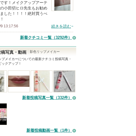
です！メイクアップアーテ
の小田切ヒロ先生もお勧め
ました！！！！絶対買うべ
！
/9 13:17:56
続きを読む
新着クチコミ一覧
（3292件）
影色リップメイカー
投稿写真・動画
ップメイカー
についての最新クチコミ投稿写真・
ピックアップ！
新着投稿写真一覧（332件）
7:28
新着投稿動画一覧（1件）