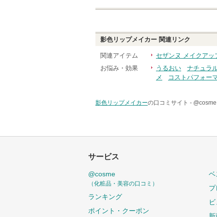
影色リップメイカー
関連リンク
関連アイテム
セザンヌ メイクアッ
お悩み・効果
うるおい
ナチュラ
メ
コストパフォー
影色リップメイカー
の口コミサイト -
@cos
サービス
@cosme
ベ
（化粧品・美容の口コミ）
プ
ランキング
ビ
ポイント・クーポン
新