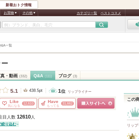
新着おトク情報
お買物
その他
カテゴリ一覧
ベストコスメ
Q&A一覧
カー
写真・動画
Q&A
ブログ
(332)
(111)
(3)
1
5.1
438.5pt
位
リップライナー
この
Like
Have
12,610
31,662
気になる
もってる
ショッピングサイトへ
12610
注目人数
人
で絞り込む
リップ