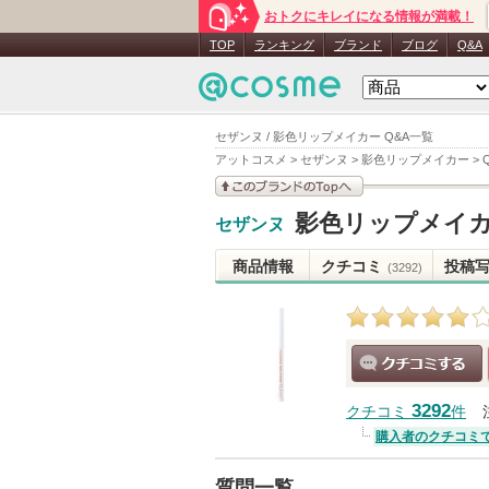
おトクにキレイになる情報が満載！
TOP
ランキング
ブランド
ブログ
Q&A
セザンヌ / 影色リップメイカー Q&A一覧
アットコスメ
>
セザンヌ
>
影色リップメイカー
>
このブランドの情報を
影色リップメイ
セザンヌ
見る
商品情報
クチコミ
投稿
(3292)
クチコミする
3292
クチコミ
件
購入者のクチコミ
質問一覧