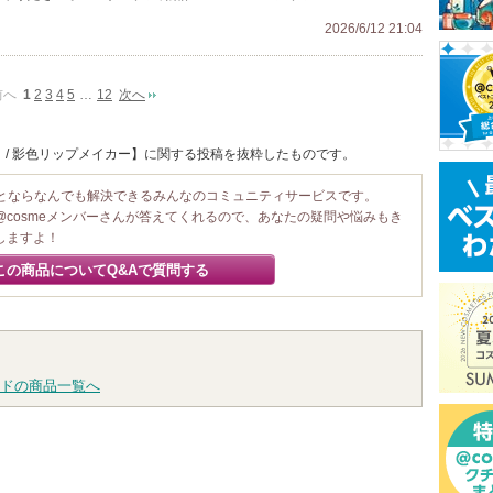
2026/6/12 21:04
前へ
1
2
3
4
5
…
12
次へ
 / 影色リップメイカー】に関する投稿を抜粋したものです。
ことならなんでも解決できるみんなのコミュニティサービスです。
@cosmeメンバーさんが答えてくれるので、あなたの疑問や悩みもき
しますよ！
この商品についてQ&Aで質問する
ドの商品一覧へ