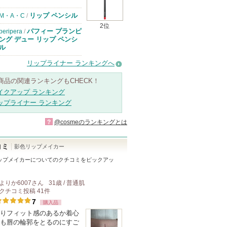
リップ ペンシル
M・A・C
/
2位
パフィー プランピ
peripera
/
ング デュー リップ ペンシ
ル
リップライナー ランキングへ
商品の関連ランキングもCHECK！
イクアップ ランキング
ップライナー ランキング
?
@cosmeのランキングとは
コミ
影色リップメイカー
ップメイカー
についてのクチコミをピックアッ
よりか6007
さん
31歳 / 普通肌
クチコミ投稿
41
件
7
購入品
りフィット感のあるか着心
も唇の輪郭をとるのにすご