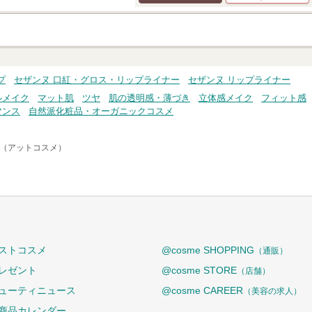
クチコミする
プ
セザンヌ 口紅・グロス・リップライナー
セザンヌ リップライナー
ルメイク
マット肌
ツヤ
肌の透明感・薄づき
立体感メイク
フィット感
マンス
自然派化粧品・オーガニックコスメ
me（アットコスメ）
ストコスメ
@cosme SHOPPING
（通販）
レゼント
@cosme STORE
（店舗）
ューティニュース
@cosme CAREER
（美容の求人）
商品カレンダー