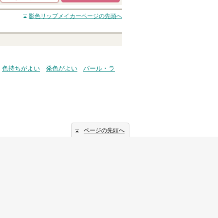
ショッピングサイト
影色リップメイカー
ページの先頭へ
へ
色持ちがよい
発色がよい
パール・ラ
ページの先頭へ