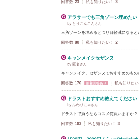
回答数
23
私も知りたい！
3
アラサーでも三角ゾーン埋めたい
by とりこんこん
さん
三角ゾーンを埋めるとつり目軽減になると
回答数
80
私も知りたい！
2
キャンメイクセザンヌ
by 匿名
さん
キャンメイク、セザンヌでおすすめのもの
回答数
170
私も知りたい
新着回答あり
ドラストおすすめ教えてください
by ふわりにゃ
さん
ドラストで買うならコスメ何買いますか？
回答数
183
私も知りたい！
3