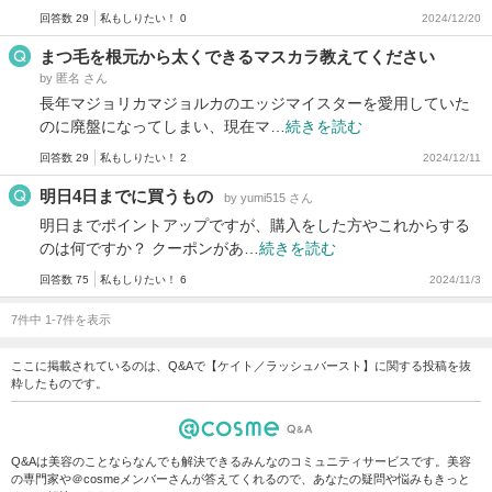
回答数 29
私もしりたい！ 0
2024/12/20
まつ毛を根元から太くできるマスカラ教えてください
by 匿名 さん
長年マジョリカマジョルカのエッジマイスターを愛用していた
のに廃盤になってしまい、現在マ…
続きを読む
回答数 29
私もしりたい！ 2
2024/12/11
明日4日までに買うもの
by yumi515 さん
明日までポイントアップですが、購入をした方やこれからする
のは何ですか？ クーポンがあ…
続きを読む
回答数 75
私もしりたい！ 6
2024/11/3
7件中 1-7件を表示
ここに掲載されているのは、Q&Aで【ケイト／ラッシュバースト】に関する投稿を抜
粋したものです。
Q&Aは美容のことならなんでも解決できるみんなのコミュニティサービスです。美容
の専門家や＠cosmeメンバーさんが答えてくれるので、あなたの疑問や悩みもきっと