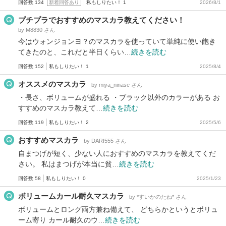
回答数 134
新着回答あり
私もしりたい！ 1
2026/8/1
プチプラでおすすめのマスカラ教えてください！
by M8830 さん
今はウォンジョンヨ？のマスカラを使っていて単純に使い飽き
てきたのと、これだと半日くらい…
続きを読む
回答数 152
私もしりたい！ 1
2025/8/4
オススメのマスカラ
by miya_ninase さん
・長さ、ボリュームが盛れる ・ブラック以外のカラーがある お
すすめのマスカラ教えて…
続きを読む
回答数 119
私もしりたい！ 2
2025/5/6
おすすめマスカラ
by DARI555 さん
自まつげが短く、少ない人におすすめのマスカラを教えてくだ
さい。 私はまつげが本当に貧…
続きを読む
回答数 58
私もしりたい！ 0
2025/1/23
ボリュームカール耐久マスカラ
by *すいかのたね* さん
ボリュームとロング両方兼ね備えて、 どちらかというとボリュ
ーム寄り カール耐久のウ…
続きを読む