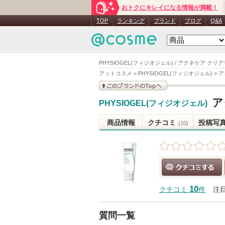
おトクにキレイになる情報が満載！
TOP
ランキング
ブランド
ブログ
Q&A
PHYSIOGEL(フィジオジェル) / アクネケア ク
アットコスメ
>
PHYSIOGEL(フィジオジェル)
>
ア
このブランドの情報を
ア
PHYSIOGEL(フィジオジェル)
見る
商品情報
クチコミ
投稿写
(10)
クチコミする
10
クチコミ
件
注
質問一覧