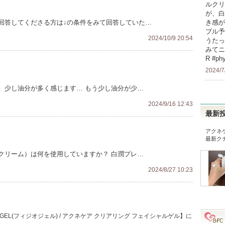
ルクリ
が、白
回答してくださる方は↓の条件をみて回答していた…
き感が
ブル予
2024/10/9 20:54
うたっ
みてニ
R #p
2024/7
、少し油分が多く感じます… もう少し油分が少…
2024/9/16 12:43
最新
アクネ
最新ク
クリーム）は何を使用していますか？ 白潤プレ…
2024/8/27 10:23
GEL(フィジオジェル) / アクネケア クリアリング フェイシャルゲル】に