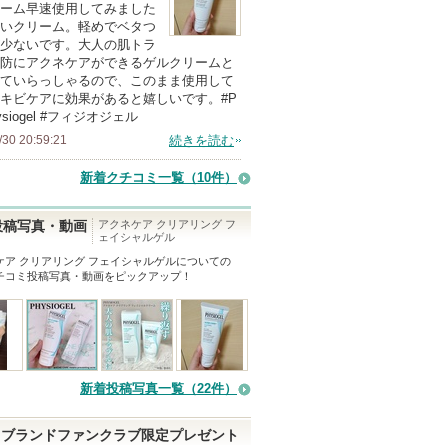
上
ーム早速使用してみました
の
いクリーム。軽めでベタつ
少ないです。大人の肌トラ
メ
防にアクネケアができるゲルクリームと
ン
ていらっしゃるので、このまま使用して
バ
キビケアに効果があると嬉しいです。#P
hysiogel #フィジオジェル
ー
/30 20:59:21
続きを読む
に
お
新着クチコミ一覧
（10件）
気
に
アクネケア クリアリング フ
投稿写真・動画
ェイシャルゲル
入
ケア クリアリング フェイシャルゲル
についての
り
チコミ投稿写真・動画をピックアップ！
登
録
さ
れ
て
新着投稿写真一覧（22件）
い
ま
ブランドファンクラブ限定プレゼント