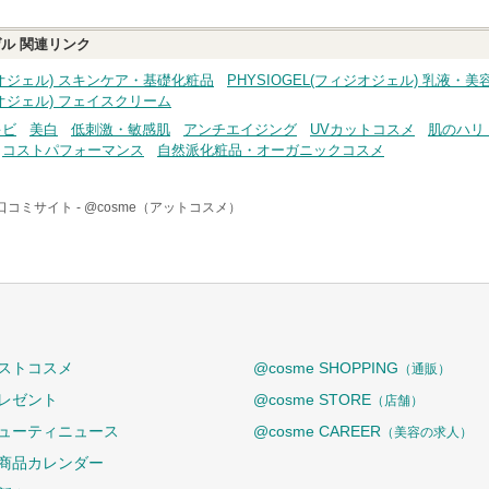
ゲル
関連リンク
ィジオジェル) スキンケア・基礎化粧品
PHYSIOGEL(フィジオジェル) 乳液
ジオジェル) フェイスクリーム
キビ
美白
低刺激・敏感肌
アンチエイジング
UVカットコスメ
肌のハリ
コストパフォーマンス
自然派化粧品・オーガニックコスメ
口コミサイト -
@cosme（アットコスメ）
ストコスメ
@cosme SHOPPING
（通販）
レゼント
@cosme STORE
（店舗）
ューティニュース
@cosme CAREER
（美容の求人）
商品カレンダー