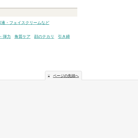
・美容液・フェイスクリームなど
・弾力
角質ケア
顔のテカリ
引き締
ページの先頭へ