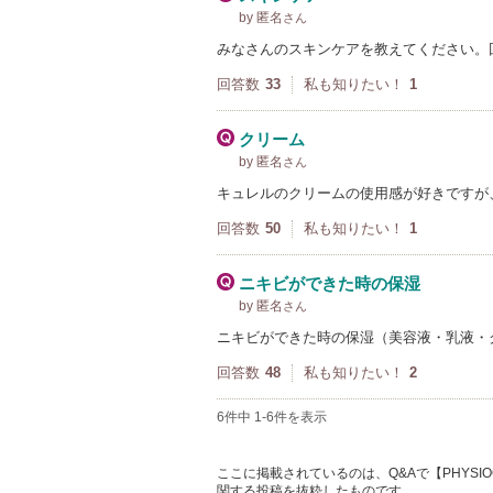
by 匿名
さん
みなさんのスキンケアを教えてください。
回答数
33
私も知りたい！
1
クリーム
by 匿名
さん
キュレルのクリームの使用感が好きですが
回答数
50
私も知りたい！
1
ニキビができた時の保湿
by 匿名
さん
ニキビができた時の保湿（美容液・乳液・
回答数
48
私も知りたい！
2
6件中 1-6件を表示
ここに掲載されているのは、Q&Aで【PHYSIO
関する投稿を抜粋したものです。