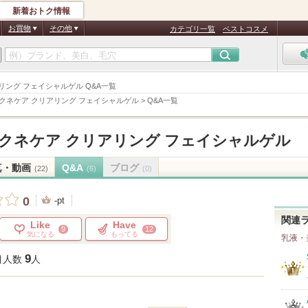
新着おトク情報
お買物
その他
カテゴリ一覧
ベストコスメ
リアリング フェイシャルゲル Q&A一覧
クネケア クリアリング フェイシャルゲル
>
Q&A一覧
クネケア クリアリング フェイシャルゲル
真・動画
Q&A
ブログ
(22)
(6)
(0)
0
-pt
関連
Like
Have
9
12
気になる
もってる
乳液・
9
目人数
人