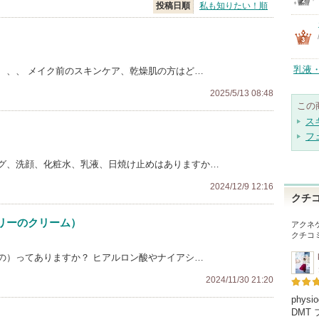
投稿日順
私も知りたい！順
乳液
、、、 メイク前のスキンケア、乾燥肌の方はど…
2025/5/13 08:48
この
ス
フ
グ、洗顔、化粧水、乳液、日焼け止めはありますか…
2024/12/9 12:16
クチ
リーのクリーム）
アクネ
クチコ
の）ってありますか？ ヒアルロン酸やナイアシ…
2024/11/30 21:20
phy
DMT