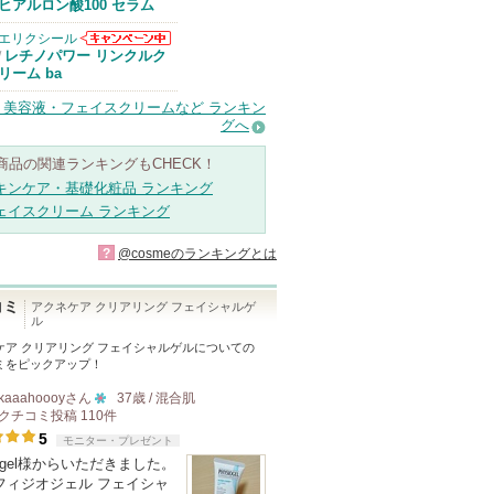
Anuaからのお
ヒアルロン酸100 セラム
知らせがありま
す
エリクシール
エリクシールか
レチノパワー リンクルク
/
らのお知らせが
リーム ba
あります
・美容液・フェイスクリームなど ランキン
グへ
商品の関連ランキングもCHECK！
キンケア・基礎化粧品 ランキング
ェイスクリーム ランキング
?
@cosmeのランキングとは
コミ
アクネケア クリアリング フェイシャルゲ
ル
ケア クリアリング フェイシャルゲル
についての
ミをピックアップ！
kaaahoooy
さん
37歳 / 混合肌
クチコミ投稿
110
件
10
5
モニター・プレゼント
人
siogel様からいただきました。
以
 フィジオジェル フェイシャ