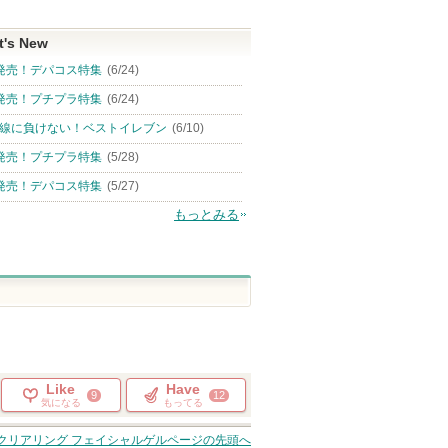
t's New
発売！デパコス特集
(6/24)
発売！プチプラ特集
(6/24)
線に負けない！ベストイレブン
(6/10)
発売！プチプラ特集
(5/28)
発売！デパコス特集
(5/27)
もっとみる
Like
Have
9
12
気になる
もってる
クリアリング フェイシャルゲル
ページの先頭へ