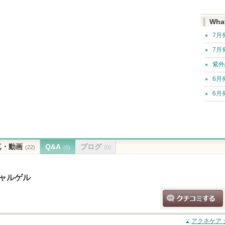
Wha
7月
7月
紫外
6月
6月
真・動画
Q&A
ブログ
(22)
(6)
(0)
シャルゲル
クチコミする
アクネケア 