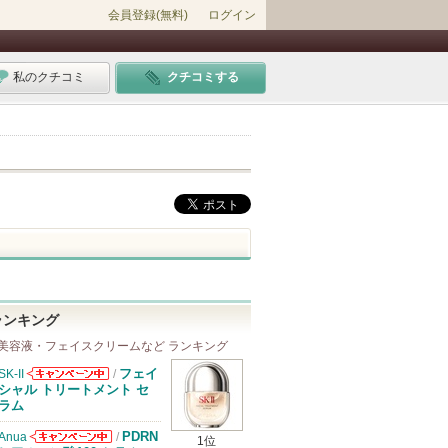
会員登録(無料)
ログイン
私のクチコミ
クチコミする
ランキング
美容液・フェイスクリームなど ランキング
フェイ
SK-II
/
SK-IIからのお
シャル トリートメント セ
知らせがありま
ラム
す
PDRN
Anua
/
1位