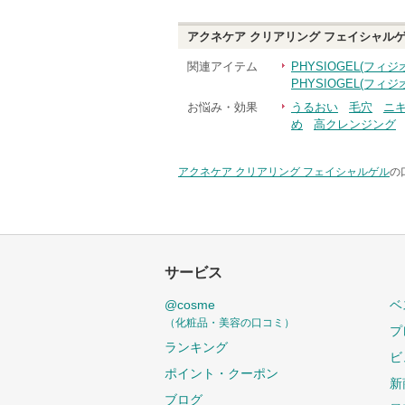
アクネケア クリアリング フェイシャル
関連アイテム
PHYSIOGEL(フ
PHYSIOGEL(フィ
お悩み・効果
うるおい
毛穴
ニ
め
高クレンジング
アクネケア クリアリング フェイシャルゲル
の
サービス
@cosme
ベ
（化粧品・美容の口コミ）
プ
ランキング
ビ
ポイント・クーポン
新
ブログ