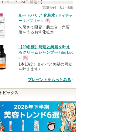
 1・9・17・24日 開催！】
す
(応募受付：8/1～8/8)
ルートバリア 化粧水
/ ネイチャ
ーリパブリック
＼暑さで限界／肌土台＝角質
現
層をうるおす化粧水
品
【20名様】時短と綺麗を叶え
るクリームシャンプー
/ Bio Luc
ia
1本10役！タイパと美髪の両立
現
を叶えます♪
プレゼントをもっとみる
品
トピックス