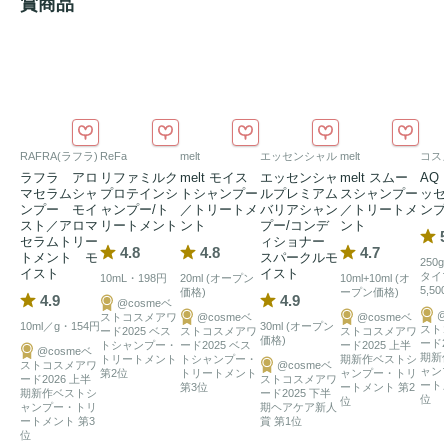
賞商品
ジャーの香り ​。

※1 ショウガ根エキス（保湿成分）

※2 
うるおい
成分が角質層の隅々まで行き渡る事
RAFRA(ラフラ)
ReFa
melt
エッセンシャル
melt
コス
ラフラ アロ
リファミルク
melt モイス
エッセンシャ
melt スムー
AQ
マセラムシャ
プロテインシ
トシャンプー
ルプレミアム
スシャンプー
ッセ
ンプー モイ
ャンプー/ト
／トリートメ
バリアシャン
／トリートメ
ンプ
スト／アロマ
リートメント
ント
プー/コンデ
ント
5
セラムトリー
ィショナー
4.8
4.8
4.7
トメント モ
スパークルモ
250
イスト
イスト
タイ
10mL・198円
20ml (オープン
10ml+10ml (オ
5,50
価格)
ープン価格)
4.9
4.9
@cosmeベ
@
ストコスメアワ
@cosmeベ
@cosmeベ
10ml／g・154円
30ml (オープン
スト
ード2025 ベス
ストコスメアワ
ストコスメアワ
価格)
ード2
トシャンプー・
ード2025 ベス
ード2025 上半
@cosmeベ
期新
トリートメント
トシャンプー・
期新作ベストシ
ストコスメアワ
@cosmeベ
ャン
第2位
トリートメント
ャンプー・トリ
ード2026 上半
ストコスメアワ
ート
第3位
ートメント 第2
期新作ベストシ
ード2025 下半
位
位
ャンプー・トリ
期ヘアケア新人
ートメント 第3
賞 第1位
位