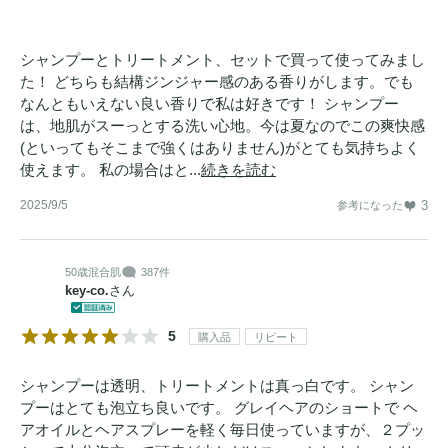
シャンプーとトリートメント、セットで買って使ってみまし
た！ どちらも結構ジンジャー感のある香りがします。でも
なんともいえない良い香りで私は好きです！ シャンプー
は、地肌がスーっとする洗い心地。今は夏なのでこの爽快感
(といってもそこまで強くはありません)がとても気持ちよく
使えます。 私の場合はと...
続きを読む
2025/9/5
3
参考になった
50歳
混合肌
387件
key-co.
さん
5
購入品
リピート
シャンプーは透明、トリートメントは真っ白です。 シャン
プーはとても泡立ち良いです。 グレイヘアのショートで ヘ
アオイルとヘアスプレーを軽く毎日使っていますが、２プッ