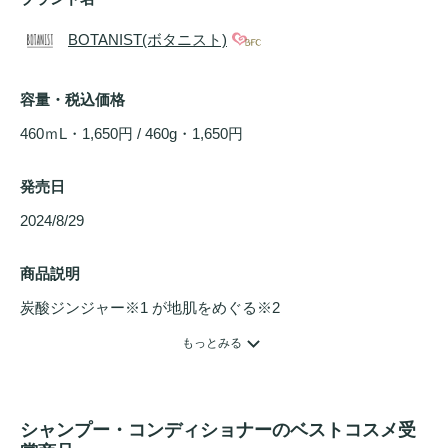
BOTANIST(ボタニスト)
容量・税込価格
460ｍL・1,650円 / 460g・1,650円
発売日
2024/8/29 
商品説明
炭酸ジンジャー※1 が地肌をめぐる※2

根元ふんわり、まとまりのある
ツヤ
髪へ。

もっとみる
シャンプー
は地肌がスッとする使用感。フレッシュで温かみ
シャンプー・コンディショナーのベストコスメ受
トリートメント
はみずみずしく温かみのあるオレンジとジン