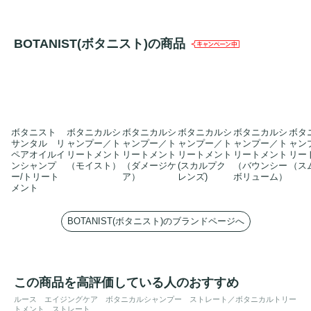
BOTANIST(ボタニスト)の商品
ボタニスト
ボタニカルシ
ボタニカルシ
ボタニカルシ
ボタニカルシ
ボタ
サンタル リ
ャンプー／ト
ャンプー／ト
ャンプー／ト
ャンプー／ト
ャン
ペアオイルイ
リートメント
リートメント
リートメント
リートメント
リー
ンシャンプ
（モイスト）
（ダメージケ
(スカルプク
（バウンシー
（ス
ー/トリート
ア）
レンズ)
ボリューム）
メント
BOTANIST(ボタニスト)のブランドページへ
この商品を高評価している人のおすすめ
ルース エイジングケア ボタニカルシャンプー ストレート／ボタニカルトリー
トメント ストレート