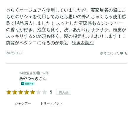
長らくオージュアを使用していましたが、実家帰省の際にこ
ちらのサシェを使用してみたら思いの外めちゃくちゃ使用感
良く現品購入しました！ スッとした清涼感あるジンジャー
の香りが好き。泡立ち良く、洗いあがりはサラサラ。頭皮が
スッキリするのか頭も軽く、髪の根元もふんわりします！！
前髪がペタンコになるのが最近...
続きを読む
2025/10/11
6
参考になった
34歳
混合肌
52件
あやつっき
さん
5
購入品
シャンプー
トリートメント