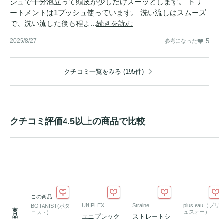
シュで十分泡立って頭皮が少しだけスーッとします。 トリ
ートメントは1プッシュ使っています。 洗い流しはスムーズ
で、洗い流した後も程よ...
続きを読む
2025/8/27
5
参考になった
クチコミ一覧をみる (195件)
クチコミ評価4.5以上の商品で比較
この商品
UNIPLEX
Straine
plus eau（プ
BOTANIST(ボタ
商
ュスオー）
ニスト)
品
ユニプレック
ストレートシ