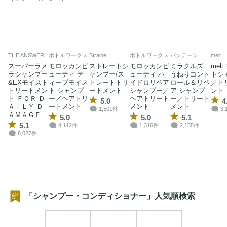
THE ANSWER
ボトルワークス
Straine
ボトルワークス
パンテーン
melt
スーパーラメ
モロッカンビ
ストレートシ
モロッカンビ
ミラクルズ
mel
ラシャンプー
ューティ デ
ャンプー/ス
ューティ ハ
うねりコント
トシ
&EXモイスト
ィープモイス
トレートトリ
イドロリペア
ロール＆リペ
／ト
トリートメン
ト シャンプ
ートメント
シャンプー／
ア シャンプ
ント
ト ＦＯＲ Ｄ
ー／ヘアトリ
ヘアトリート
ー／トリート
5.0
4
ＡＩＬＹ Ｄ
ートメント
メント
メント
1,501件
3,
ＡＭＡＧＥ
5.0
5.0
5.1
5.1
4,112件
1,316件
2,155件
8,027件
「シャンプー・コンディショナー」人気順検索