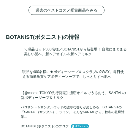
過去のベストコスメ受賞商品をみる
BOTANIST(ボタニスト)の情報
＼現品セット500名様／BOTANISTから新登場！ 自然にまとまる
美しい髪へ。新ヘアオイル＆新ヘアミルク
現品を400名様に★ボディーソープ＆スクラブの2WAY。毎日使
える簡単角質ケアボディーソープで、しっとりすべ肌へ
【@cosme TOKYO先行発売】濃密オイルでうるおう。SANTALの
新ボディーソープ＆ミルク
パロサント＆サンダルウッドの濃厚な香りが楽しめる、BOTANISTの
「SANTAL（サンタル）」ライン。 そんなSANTALから、秋冬の乾燥対
策…
BOTANIST(ボタニスト)のブログ