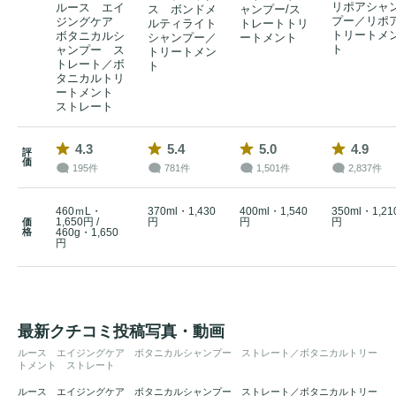
リポアシャ
ルース エイ
ス ボンドメ
ャンプー/ス
プー／リポ
ジングケア
ルティライト
トレートトリ
トリートメ
ボタニカルシ
シャンプー／
ートメント
ト
ャンプー ス
トリートメン
トレート／ボ
ト
タニカルトリ
ートメント
ストレート
4.3
5.4
5.0
4.9
評
価
195件
781件
1,501件
2,837件
460ｍL・
370ml・1,430
400ml・1,540
350ml・1,21
1,650円 /
円
円
円
価
格
460g・1,650
円
最新クチコミ投稿写真・動画
ルース エイジングケア ボタニカルシャンプー ストレート／ボタニカルトリー
トメント ストレート
ルース エイジングケア ボタニカルシャンプー ストレート／ボタニカルトリー