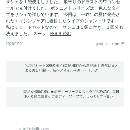
サシェを１袋使用しました。 最寄りのドラストのワゴンセ
ールで見付けました。 ボタニストシリーズは、色んなタイ
プをサシェで試しています。 今回は、一昨年の夏に発売さ
れたエイジングケアに着目したタイプのシャントリです。
私はショートカットなので、サシェは１袋に付き、３回分も
洗えました。 スーッ...
続きを読む
2026/1/10
15
参考になった
＼現品セット500名様／BOTANISTから新登場！ 自然にまと
まる美しい髪へ。新ヘアオイル＆新ヘアミルク
現品を400名様に★ボディーソープ＆スクラブの2WAY。毎日
使える簡単角質ケアボディーソープで、しっとりすべ肌へ
50歳
混合肌
475件