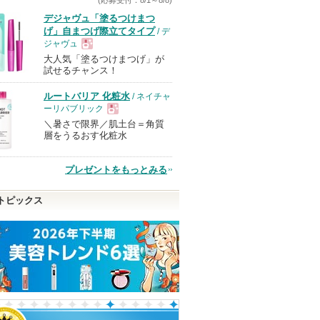
デジャヴュ「塗るつけまつ
げ」自まつげ際立てタイプ
/ デ
ジャヴュ
大人気「塗るつけまつげ」が
現
試せるチャンス！
ルートバリア 化粧水
/ ネイチャ
品
ーリパブリック
＼暑さで限界／肌土台＝角質
現
層をうるおす化粧水
品
プレゼントをもっとみる
トピックス