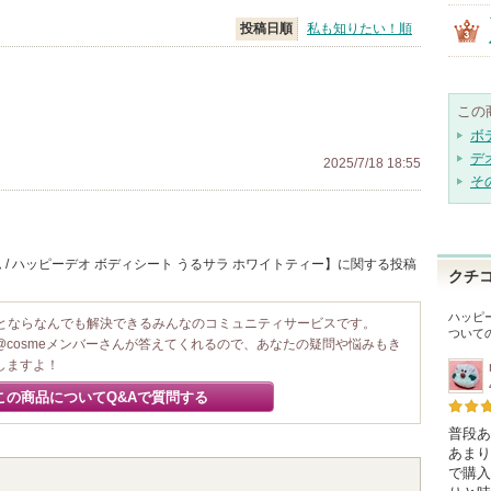
投稿日順
私も知りたい！順
この
ボ
デ
2025/7/18 18:55
そ
/ ハッピーデオ ボディシート うるサラ ホワイトティー】に関する投稿
クチ
ハッピ
ことならなんでも解決できるみんなのコミュニティサービスです。
ついて
@cosmeメンバーさんが答えてくれるので、あなたの疑問や悩みもき
しますよ！
この商品についてQ&Aで質問する
普段あ
あまり
で購入