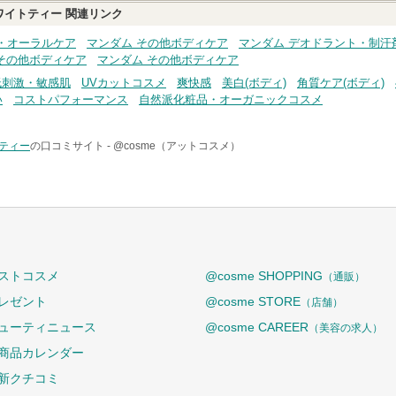
ワイトティー
関連リンク
・オーラルケア
マンダム その他ボディケア
マンダム デオドラント・制汗
その他ボディケア
マンダム その他ボディケア
低刺激・敏感肌
UVカットコスメ
爽快感
美白(ボディ)
角質ケア(ボディ)
い
コストパフォーマンス
自然派化粧品・オーガニックコスメ
トティー
の口コミサイト -
@cosme（アットコスメ）
ストコスメ
@cosme SHOPPING
（通販）
レゼント
@cosme STORE
（店舗）
ューティニュース
@cosme CAREER
（美容の求人）
商品カレンダー
新クチコミ