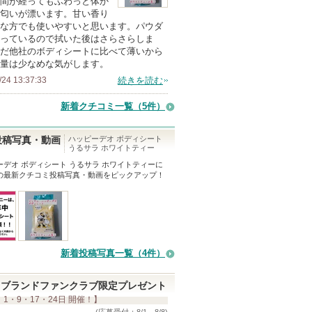
間が経ってもふわっと体か
匂いが漂います。甘い香り
メ
な方でも使いやすいと思います。パウダ
ン
っているので拭いた後はさらさらしま
バ
だ他社のボディシートに比べて薄いから
量は少なめな気がします。
ー
/24 13:37:33
続きを読む
に
お
新着クチコミ一覧
（5件）
気
に
ハッピーデオ ボディシート
投稿写真・動画
うるサラ ホワイトティー
入
ーデオ ボディシート うるサラ ホワイトティー
に
り
の最新クチコミ投稿写真・動画をピックアップ！
登
録
さ
れ
て
新着投稿写真一覧（4件）
い
ま
ブランドファンクラブ限定プレゼント
 1・9・17・24日 開催！】
す
(応募受付：8/1～8/8)