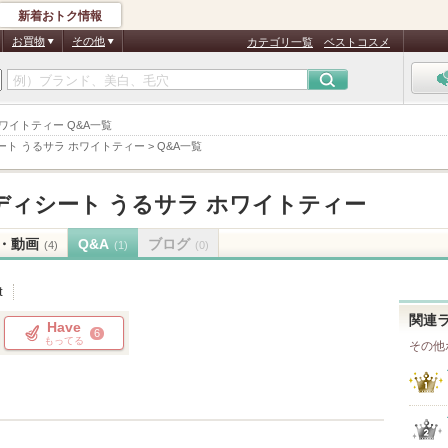
新着おトク情報
お買物
その他
カテゴリ一覧
ベストコスメ
ホワイトティー Q&A一覧
ート うるサラ ホワイトティー
>
Q&A一覧
ディシート うるサラ ホワイトティー
・動画
Q&A
ブログ
(4)
(1)
(0)
t
関連
Have
6
もってる
その他