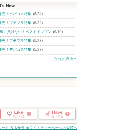
t's New
発売！デパコス特集
(6/24)
発売！プチプラ特集
(6/24)
線に負けない！ベストイレブン
(6/10)
発売！プチプラ特集
(5/28)
発売！デパコス特集
(5/27)
もっとみる
Like
Have
1
6
気になる
もってる
シート うるサラ ホワイトティー
ページの先頭へ