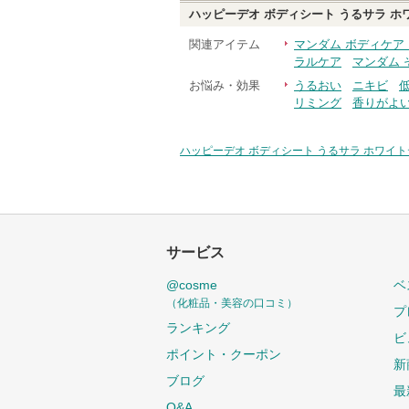
ハッピーデオ ボディシート うるサラ ホ
関連アイテム
マンダム ボディケア
ラルケア
マンダム 
お悩み・効果
うるおい
ニキビ
リミング
香りがよ
ハッピーデオ ボディシート うるサラ ホワイ
サービス
@cosme
ベ
（化粧品・美容の口コミ）
プ
ランキング
ビ
ポイント・クーポン
新
ブログ
最
Q&A