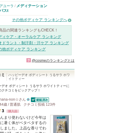
メディテーション
アユーラ
/
バスt
その他ボディケア ランキングへ
商品の関連ランキングもCHECK！
ディケア・オーラルケア ランキング
オドラント・制汗剤・汗ケア ランキング
の他ボディケア ランキング
?
@cosmeのランキングとは
コミ
ハッピーデオ ボディシート うるサラ ホワ
イトティー
ーデオ ボディシート うるサラ ホワイトティー
に
のクチコミをピックアップ！
nana-non☆
さん
認証済
44歳 / 普通肌
クチコミ投稿
10
123
件
3
購入品
人
んまり使わないけど今年は
以
に暑く体がベタベタするの
上
しました。上品な香りでわ
の