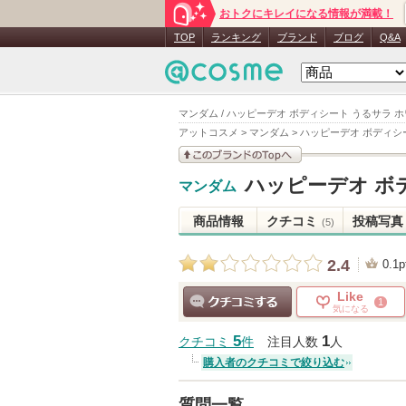
おトクにキレイになる情報が満載！
TOP
ランキング
ブランド
ブログ
Q&A
マンダム / ハッピーデオ ボディシート うるサラ 
アットコスメ
>
マンダム
>
ハッピーデオ ボディシ
このブランドの情報を
ハッピーデオ ボ
マンダム
見る
商品情報
クチコミ
投稿写真
(5)
2.4
0.1p
Like
1
気になる
クチコミする
5
1
クチコミ
件
注目人数
人
購入者のクチコミで絞り込む
質問一覧