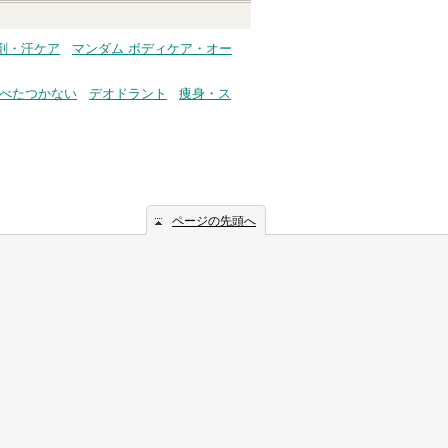
剤・汗ケア
マンダム ボディケア・オー
べたつかない
デオドラント
痩身・ス
ページの先頭へ