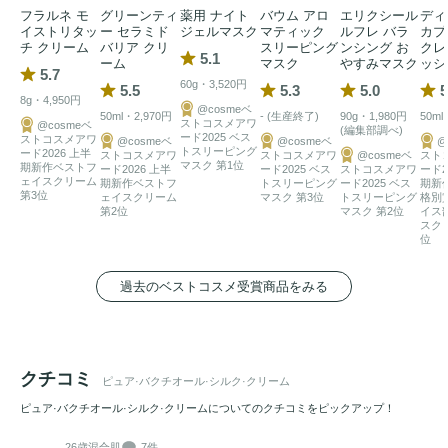
プレミアム成分でオールインワンの効果をお届けいたしま
フラルネ モ
グリーンティ
薬用 ナイト
バウム アロ
エリクシール
ディ
す。

イストリタッ
ー セラミド
ジェルマスク
マティック
ルフレ バラ
カプ
チ クリーム
バリア クリ
スリーピング
ンシング お
クレ
5.1
ーム
マスク
やすみマスク
ッシ
5.7
光に強いバクチオール！昼でも夜でも、安心してお使いいた
60g・3,520円
5.5
5.3
5.0
5
8g・4,950円
だけます。

@cosmeベ
50ml・2,970円
- (生産終了)
90g・1,980円
50ml
ストコスメアワ
@cosmeベ
(編集部調べ)
ード2025 ベス
ストコスメアワ
@cosmeベ
@cosmeベ
@
トスリーピング
ード2026 上半
ストコスメアワ
ストコスメアワ
@cosmeベ
スト
肌に優しく、かつ素早く確かな効果を発揮。大切な肌のため
マスク 第1位
期新作ベストフ
ード2026 上半
ード2025 ベス
ストコスメアワ
ード2
ェイスクリーム
期新作ベストフ
トスリーピング
ード2025 ベス
期新
に、成分重視のビューティーを追求しています。

第3位
ェイスクリーム
マスク 第3位
トスリーピング
格別
成分重視のビューティー、持続可能なビューティーとして、

第2位
マスク 第2位
イス
スク
「明日がもっと幸せになる
スキンケア
」をプレゼントいたし
位
ます。

過去のベストコスメ受賞商品をみる
 成分重視のプレミアムケアで、驚くべき変化を。

ヴィーガンで速い効果、優しくても強い変化を実現。

クチコミ
ピュア·バクチオール·シルク·クリーム
The Skin Supremeのプレミアム
スキンケア
を皆様にご紹介い
ピュア·バクチオール·シルク·クリームについてのクチコミをピックアップ！
たします！

26歳
混合肌
7件