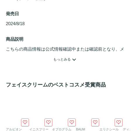
発売日
2024/8/18 
商品説明
こちらの商品情報は公式情報確認中または確認前となり、メ
ンバーさんによる登録を含みます。詳細は
こちら
もっとみる
「1週間から1ヶ月で。今こそ、自分へのご褒美を。」

フェイスクリームのベストコスメ受賞商品
バクチオールにも種類があることをご存知ですか？

業界で使用されているバクチオールの中でも、多くの論文と
テストを経て、その優秀さが証明されているのが
Sytenol(R)Aバクチオールです。

ザ・スキンシュプリームは、そのSytenol(R)Aバクチオール
だけを使用して

アルビオン
イニスフリー
d プログラム
BAUM
エリクシール
ディ