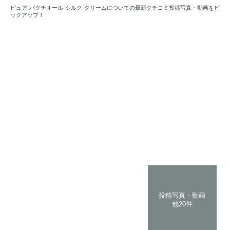
ピュア·バクチオール·シルク·クリームについての最新クチコミ投稿写真・動画をピ
ックアップ！
投稿写真・動画
他20件