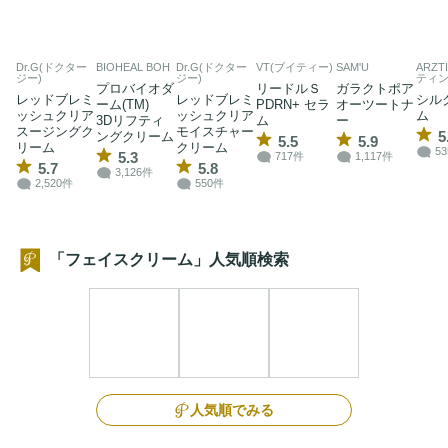
Dr.G(ドクター
BIOHEAL BOH
Dr.G(ドクター
VT(ブイティー)
SAM'U
ARZT
ジー)
ジー)
ティン
プロバイオダ
リードルＳ
ガラクトポア
レッドブレミ
レッドブレミ
シル
ーム(TM)
PDRN+ セラ
オーツートナ
ッシュクリア
ッシュクリア
ム
3Dリフティ
ム
ー
スージングク
モイスチャー
5
ングクリーム
5.5
5.9
リーム
クリーム
5
5.3
717件
1,117件
5.7
5.8
3,126件
2,520件
550件
「フェイスクリーム」人気順検索
人気順でみる