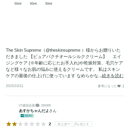
・ヴィーガン
スキンケア
50ml
50ml
50ml
・低刺激性処方: 
敏感肌
を含むすべての肌タイプに適してい
ます。

使用期限: 6ヶ月以内にご使用いただくことをお勧めします。

The Skin Supreme（@theskinsupreme ）様からお贈りいた
だきました 【ピュアバクチオールシルククリーム】 エイ
"スローエイジング(Slow Aging) と清潔な肌、

ジングケア (※年齢に応じたお手入れ)や乾燥対策、毛穴ケア
バクチオールで同時に手に入れましょう! "

など様々なお肌の悩みに使えるクリームです。 私はスキン
ケアの最後の仕上げに使っています なめらかな...
続きを読む
「
スキンケア
を、もっとシンプルに、もっと効果的に」  
2025/10/11
1
参考になった
27歳
混合肌
2659件
あすかちゃんだよ
さん
2
モニター・プレゼント