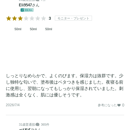
Eli9547
さん
The Skin Supreme ピュア·バクチオール· シルク·クリーム 
3
モニター・プレゼント
50ml

50ml
50ml
50ml
・天然由来成分、すべての肌に優しい処方

・SupremeGuard All-in-One Solution システム : 最先端
スキン
ケア
ソリューション。

・自然由来の高純度成分を使用。Sytenol A ピュアバクチオ
レチノール
と同様の効果を持ちながら、
レチノール
のような
しっとりなめらかで、よくのびます。保湿力は抜群です。少
し独特な匂いで、塗布後はベタつきを感じました。夜寝る前
副作用がない優しい成分。皮脂のコントロール、さまざまな
に使用し、翌朝になってもしっかり保湿されていました。刺
年齢による肌の変化に対応。

激感は全くなく、肌には優しそうです。
・シナジー成分: ダブル効果のためにナイアシンアミド 2%配
合。

2026/7/4
0
参考になった
・液晶ジェル技術の適用 : 大量の水分を保持し、密着感が優
れており、滑らかな感触のクリーム。

31歳
普通肌
365件
肌の奥から水分で満たされたように滑らかな肌質に整えるテ
べびばぶ
さん