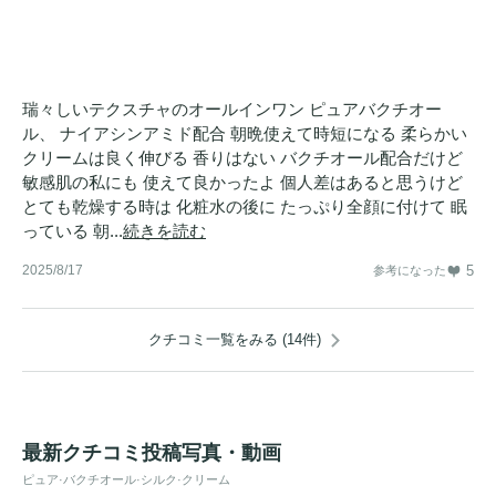
瑞々しいテクスチャのオールインワン ピュアバクチオー
ル、 ナイアシンアミド配合 朝晩使えて時短になる 柔らかい
クリームは良く伸びる 香りはない バクチオール配合だけど
敏感肌の私にも 使えて良かったよ 個人差はあると思うけど
とても乾燥する時は 化粧水の後に たっぷり全顔に付けて 眠
っている 朝...
続きを読む
2025/8/17
5
参考になった
クチコミ一覧をみる (14件)
最新クチコミ投稿写真・動画
ピュア·バクチオール·シルク·クリーム