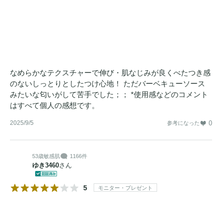
なめらかなテクスチャーで伸び・肌なじみが良くべたつき感
のないしっとりとしたつけ心地！ ただバーベキューソース
みたいな匂いがして苦手でした；； *使用感などのコメント
はすべて個人の感想です。
2025/9/5
0
参考になった
53歳
敏感肌
1166件
ゆき3460
さん
5
モニター・プレゼント