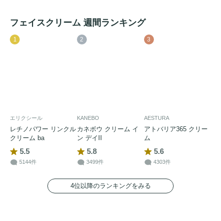
フェイスクリーム 週間ランキング
1
2
3
エリクシール
KANEBO
AESTURA
レチノパワー リンクル
カネボウ クリーム イ
アトバリア365 クリー
クリーム ba
ン デイII
ム
5.5
5.8
5.6
5144件
3499件
4303件
4位以降のランキングをみる