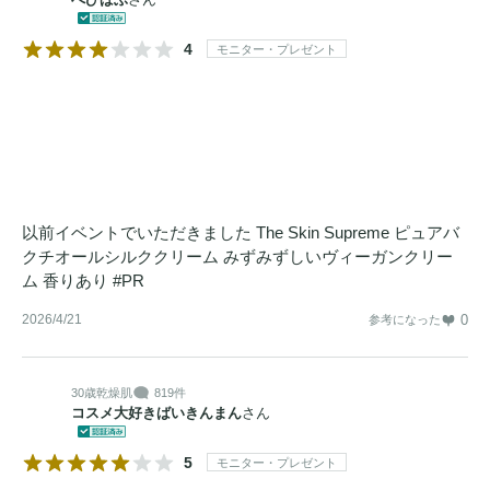
クスチャー。

安心して使用できる
低刺激
4
保湿クリームで、長時間しっとり
モニター・プレゼント
とした水分ケアを提供します。

・「ヴィーガン、動物性成分不使用」「軽い使用感、朝晩使
用可能」 「
低刺激
性処方、
敏感肌
対応」

・Sytenol(R)A Bakuchiolは2つの米国特許で保護されていま
す : US8859021B2 / US8529967B2

・GMP ISO 22716 Certification (KU0053-GMP) with 
以前イベントでいただきました The Skin Supreme ピュアバ
ISO22716 in 2022.

クチオールシルククリーム みずみずしいヴィーガンクリー
・Vegan Certification (KIVAC-C-24-1053) by Korea Insitute of 
ム 香りあり #PR
Vegan Assessment & Certification (韓国ヴィーガン認証評価
2026/4/21
0
参考になった
院) in 2024.

・安全設計: 
無香料
、
無着色
、
無鉱物油
で肌に優しい処方。
パラベン、鉱物油、着色料は一切使用されていない、肌に優
30歳
乾燥肌
819件
コスメ大好きばいきんまん
さん
しい処方です。

・無水
ビタミンC
セラムと併用することで、さらに大きな効
5
モニター・プレゼント
果を実感いただけます。
