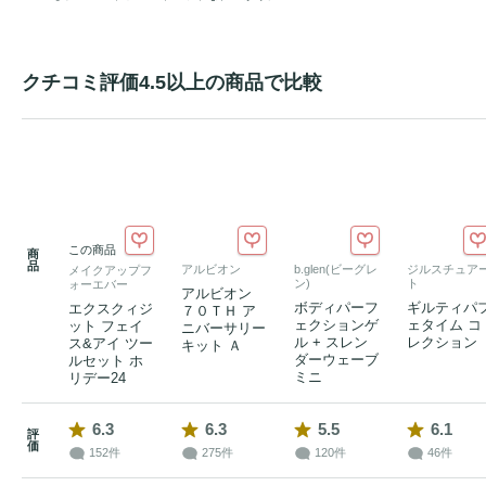
クチコミ評価4.5以上の商品で比較
この商品
商
品
アルビオン
b.glen(ビーグレ
ジルスチュア
メイクアップフ
ン)
ト
ォーエバー
アルビオン
ボディパーフ
ギルティパ
エクスクィジ
７０ＴＨ ア
ェクションゲ
ェタイム コ
ット フェイ
ニバーサリー
ル + スレン
レクション
ス&アイ ツー
キット Ａ
ダーウェーブ
ルセット ホ
ミニ
リデー24
6.3
6.3
5.5
6.1
評
価
152件
275件
120件
46件