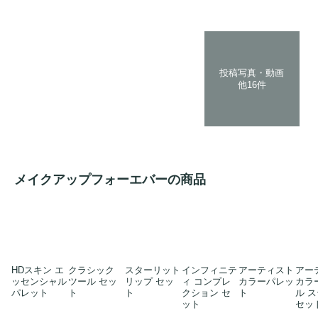
投稿写真・動画
他16件
メイクアップフォーエバーの商品
HDスキン エ
クラシック
スターリット
インフィニテ
アーティスト
アー
ッセンシャル
ツール セッ
リップ セッ
ィ コンプレ
カラーパレッ
カラ
パレット
ト
ト
クション セ
ト
ル 
ット
セッ