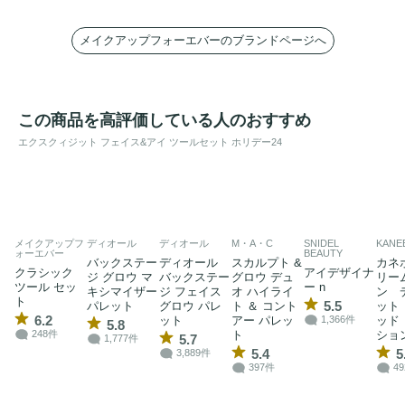
メイクアップフォーエバーのブランドページへ
この商品を高評価している人のおすすめ
エクスクィジット フェイス&アイ ツールセット ホリデー24
メイクアップフ
ディオール
ディオール
M・A・C
SNIDEL
KANE
ォーエバー
BEAUTY
バックステー
ディオール
スカルプト &
カネ
クラシック
アイデザイナ
ジ グロウ マ
バックステー
グロウ デュ
リー
ツール セッ
ー n
キシマイザー
ジ フェイス
オ ハイライ
ン 
ト
5.5
パレット
グロウ パレ
ト ＆ コント
ット
6.2
ット
アー パレッ
ッド
1,366件
5.8
ト
ショ
248件
5.7
1,777件
5.4
5
3,889件
397件
4