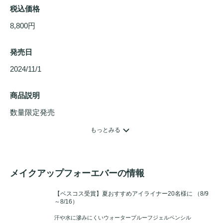
税込価格
8,800円
発売日
2024/11/1 
商品説明
数量限定発売

【2024年ホリデーコレクション】メイクを美しく仕上げるた
もっとみる
めの必需品、ブラシ3本と
スポンジ
のセット。

(セット内容)

メイクアップフォーエバーの情報
ダブルエンドスカルプティングブラシ 158

ハイライターブラシ スモール 140

【ベスコス受賞】夏おすすめアイライナー20名様に
（8/9
～8/16）
プレシジョンブレンダーブラシ ラージ 236

HDスキン
ファンデーション
スポンジ
汗や水に滲みにくいウォータープルーフジェルペンシル