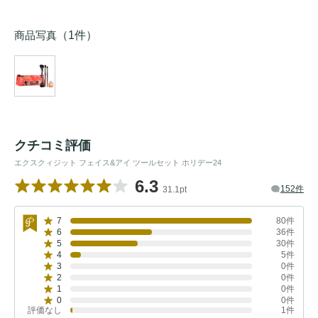
商品写真
（1件）
クチコミ評価
エクスクィジット フェイス&アイ ツールセット ホリデー24
6.3
152件
31.1pt
7
80件
6
36件
5
30件
4
5件
3
0件
2
0件
1
0件
0
0件
評価なし
1件