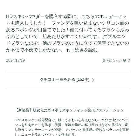
HDスキンパウダーを購入する際に、こちらのホリデーセッ
トも購入しました！ ファンデを吸い込まないシリコン面の
あるスポンジが目当てでした！他に付いてくるブラシもふわ
ふわとしていて、肌あたりがすごくいいです。 ダブルエン
ドブラシなので、他のブラシのように立てて保管できないの
が不便で不便でしかたない。 付...
続きを読む
2024/12/19
2
参考になった
クチコミ一覧をみる (152件)
【新製品】肌変化に寄り添うスキンフィット発想ファンデーション
85%スキンケア成分配合で、肌にうるおいを与えながら、水分と油分のバラ
ンスを整えテカリを防ぎ、肌質、年齢や季節の移り変わりなどの肌悩みに寄
り添うファンデーションが登場！ カバー力と素肌感の絶妙なバランスを実現
し、ニュートラルつやマットな仕上がり。