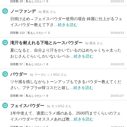
回答数 29
私もしりたい！ 0
2026/5/15
ノーファンデ
by 匿名 さん
日焼け止め→フェイスパウダー使用の場合 綺麗に仕上がるフェ
イスパウダー教えて下さ…
続きを読む
回答数 113
私もしりたい！ 2
2026/4/23
滝汗を耐えれる下地とルースパウダー
by 匿名 さん
夏になると、自分より汗をかいているのはめちゃくちゃ太った
おじさんぐらいしかいないレベル…
続きを読む
回答数 57
私もしりたい！ 0
2026/2/25
パウダー
by マーガレット4311 さん
ツヤ感を残しながらトーンアップもできるパウダー教えてくだ
さい。プチプラor韓コスだと嬉し…
続きを読む
回答数 96
私もしりたい！ 0
2025/12/7
フェイスパウダー
by モコ1012 さん
1年中使えて、適度にラメ感のある、2500円までくらいのフェ
イスパウダーでオススメあれば教…
続きを読む