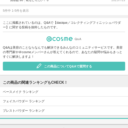
回答数 86
私もしりたい！ 0
2025/7/13
5件中 1-5件を表示
ここに掲載されているのは、Q&Aで【dasique／コレクティングフィニッシュパウダ
ー】に関する投稿を抜粋したものです。
Q&Aは美容のことならなんでも解決できるみんなのコミュニティサービスです。美容
の専門家や＠cosmeメンバーさんが答えてくれるので、あなたの疑問や悩みもきっと
すぐに解決しますよ！
この商品についてQ&Aで質問する
この商品の関連ランキングもCHECK！
ベースメイク ランキング
フェイスパウダー ランキング
プレストパウダー ランキング