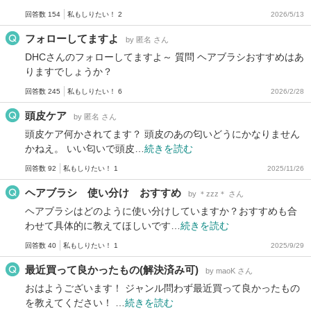
回答数 154
私もしりたい！ 2
2026/5/13
フォローしてますよ
by 匿名 さん
DHCさんのフォローしてますよ～ 質問 ヘアブラシおすすめはあ
りますでしょうか？
回答数 245
私もしりたい！ 6
2026/2/28
頭皮ケア
by 匿名 さん
頭皮ケア何かされてます？ 頭皮のあの匂いどうにかなりません
かねえ。 いい匂いで頭皮…
続きを読む
回答数 92
私もしりたい！ 1
2025/11/26
ヘアブラシ 使い分け おすすめ
by ＊zzz＊ さん
ヘアブラシはどのように使い分けしていますか？おすすめも合
わせて具体的に教えてほしいです…
続きを読む
回答数 40
私もしりたい！ 1
2025/9/29
最近買って良かったもの(解決済み可)
by maoK さん
おはようございます！ ジャンル問わず最近買って良かったもの
を教えてください！ …
続きを読む