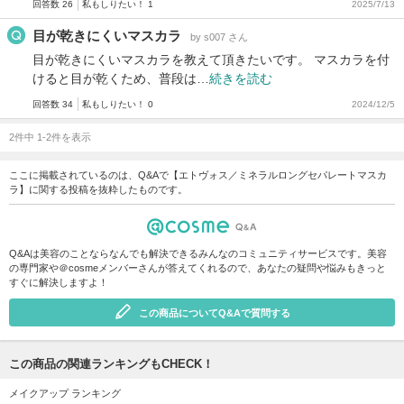
回答数 26
私もしりたい！ 1
2025/7/13
目が乾きにくいマスカラ
by s007 さん
目が乾きにくいマスカラを教えて頂きたいです。 マスカラを付
けると目が乾くため、普段は…
続きを読む
回答数 34
私もしりたい！ 0
2024/12/5
2件中 1-2件を表示
ここに掲載されているのは、Q&Aで【エトヴォス／ミネラルロングセパレートマスカ
ラ】に関する投稿を抜粋したものです。
Q&Aは美容のことならなんでも解決できるみんなのコミュニティサービスです。美容
の専門家や＠cosmeメンバーさんが答えてくれるので、あなたの疑問や悩みもきっと
すぐに解決しますよ！
この商品についてQ&Aで質問する
この商品の関連ランキングもCHECK！
メイクアップ ランキング