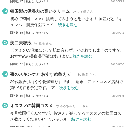
回答数 17
私もしりたい！ 1
2026/5/29
韓国製の保湿力の高いクリーム
by マイ姐 さん
初めて韓国コスメに挑戦してみようと思います！ 国産だと『キ
ュレル 潤浸保湿フェイ…
続きを読む
回答数 58
私もしりたい！ 0
2025/9/1
美白美容液
by 匿名 さん
ビタミンCが物によって肌に合わず、かぶれてしまうのですが、
おすすめの美白美容液はありまC…
続きを読む
回答数 62
私もしりたい！ 2
2025/6/30
夜のスキンケア おすすめ教えて！
by 匿名 さん
20代混合肌（やや乾燥寄り）です。 週末にアットコスメ店舗で
買い物する予定です。 ア…
続きを読む
回答数 65
私もしりたい！ 1
2025/5/5
オススメの韓国コスメ
by みるちゃん！！ さん
今月韓国行くんですが、皆さんが使ってるオススメの韓国コス
メ教えてください(*^^*)ジャンル…
続きを読む