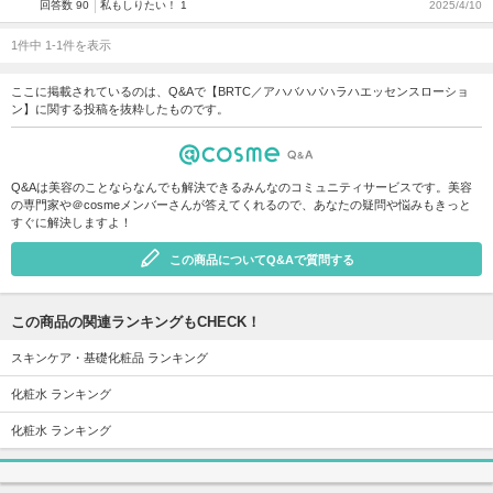
回答数 90
私もしりたい！ 1
2025/4/10
1件中 1-1件を表示
ここに掲載されているのは、Q&Aで【BRTC／アハバハパハラハエッセンスローショ
ン】に関する投稿を抜粋したものです。
Q&Aは美容のことならなんでも解決できるみんなのコミュニティサービスです。美容
の専門家や＠cosmeメンバーさんが答えてくれるので、あなたの疑問や悩みもきっと
すぐに解決しますよ！
この商品についてQ&Aで質問する
この商品の関連ランキングもCHECK！
スキンケア・基礎化粧品 ランキング
化粧水 ランキング
化粧水 ランキング