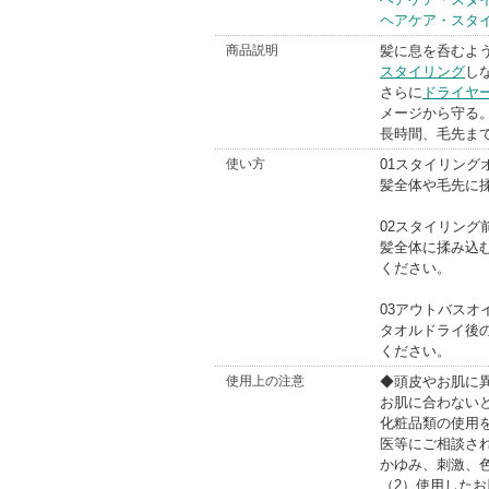
Br
ヘアケア・スタ
商品説明
髪に息を呑むよう
スタイリング
し
さらに
ドライヤ
メージから守る
長時間、毛先ま
使い方
01スタイリング
髪全体や毛先に
02スタイリング
髪全体に揉み込
ください。
03アウトバスオ
タオルドライ後
ください。
使用上の注意
◆頭皮やお肌に
お肌に合わない
化粧品類の使用
医等にご相談さ
かゆみ、刺激、
（2）使用した