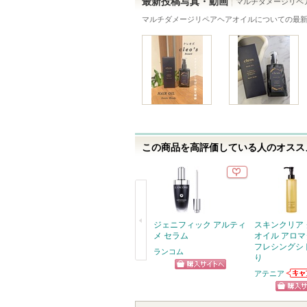
最新投稿写真・動画
マルチダメージリペ
に
録
マルチダメージリペアヘアオイル
についての最
お
さ
気
れ
に
て
入
い
り
ま
登
す
録
さ
この商品を高評価している人のオススメ
れ
て
い
ま
す
ジェニフィック アルティ
スキンクリア
メ セラム
オイル アロマ
フレシングシ
ランコム
り
戻
アテニア
ショッピン
アテ
る
お知
グサイトへ
ショッ
ます