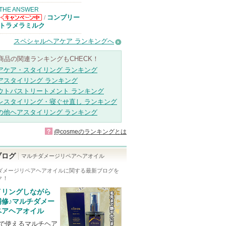
THE ANSWER
コンプリー
/
THE ANSWER
トラメラミルク
からのお知らせ
があります
スペシャルヘアケア ランキングへ
商品の関連ランキングもCHECK！
アケア・スタイリング ランキング
アスタイリング ランキング
ウトバストリートメント ランキング
レスタイリング・寝ぐせ直し ランキング
の他ヘアスタイリング ランキング
?
@cosmeのランキングとは
ブログ
マルチダメージリペアヘアオイル
ダメージリペアヘアオイル
に関する最新ブログを
ク！
イリングしながら
補修♪マルチダメー
ペアヘアオイル
Yで使えるマルチヘア