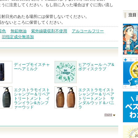
ように注意してください。もし目に入った場合はすぐに洗い流し
注目
直射日光のあたる場所には保管しないでください。
届かないところに保管してください。
着色
無鉱物油
紫外線吸収剤不使用
アルコールフリー
旧指定成分無添加
ディープモイスチャ
ヒアヴェール ヘア&
ーヘアミルク
ボディスクラブ
エクストラモイスト
エクストラモイスト
シャンプー＆リペア
シャンプー＆リペア
トリートメント イ
トリートメント サ
ランイラン&カンフ
ンダルウッド＆バニ
ァーウッド
ラ
more