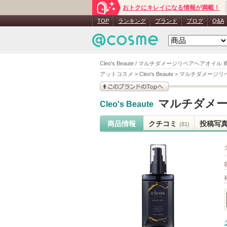
おトクにキレイになる情報が満載！
TOP
ランキング
ブランド
ブログ
Q&A
Cleo's Beaute / マルチダメージリペアヘアオイル
アットコスメ
>
Cleo's Beaute
>
マルチダメージリ
このブランドの情報を
マルチダメ
Cleo's Beaute
見る
商品情報
クチコミ
投稿写
(81)