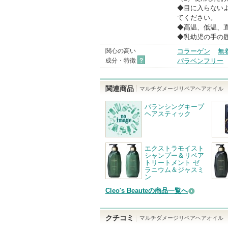
◆目に入らない
てください。
◆高温、低温、
◆乳幼児の手の
関心の高い
コラーゲン
無
成分・特徴
?
パラベンフリー
関連商品
マルチダメージリペアヘアオイル
バランシングキープ
ヘアスティック
エクストラモイスト
シャンプー＆リペア
トリートメント ゼ
ラニウム＆ジャスミ
ン
Cleo's Beauteの商品一覧へ
クチコミ
マルチダメージリペアヘアオイル