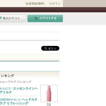
会員登録(無料)
ログイン
私のクチコミ
クチコミする
ランキング
ャルヘアケア ランキング
エッセンスインヘ
オルビス
/
アミルク
ヘッドスク
SABON(サボン)
/
ラブ リフレッシング
1位