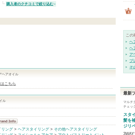
購入者のクチコミで絞り込む
この
ヘ
ヘ
ア
プ
そ
アヘアオイル
舗はこちら
最新
イル
マルチ
チェッ
スタ
髪を
ジリ
eo's Beaute
イリング
>
ヘアスタイリング
>
その他ヘアスタイリング
3WA
イリング
>
スペシャルヘアケア
>
アウトバストリートメント