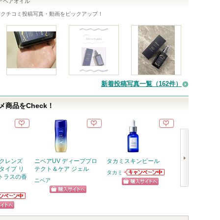
アヘアオイル
新クチコミ投稿写真・動画をピックアップ！
新着投稿写真一覧（162件）
商品をCheck！
 クレンズ
ニベアUV ディーププロ
タカミスキンピール
アトバリア365
タイプ リ
テクト＆ケア ジェル
タカミ
AESTURA
トラスの香
タカミからのお
ニベア
知らせがありま
ショッピン
ショッ
次
す
ショッピン
ニアからの
グサイトへ
グサイ
へ
らせがあり
グサイトへ
ピン