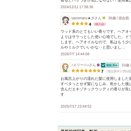
寝るとパサつきが気にならない！使用量
さ
2024/12/11 17:58:36
れ
sanomaru★彡
さん
36歳 / 混合肌
て
5
4
購入品
い
人
ウッド系のとてもいい香りです。ヘアオ
ま
よりはサラっとした使い心地でした。ド
以
す
します。ヘアオイルなので、私はもう少
上
ルやミルクでいいかな‥と思いまし…
の
2026/7/7 14:44:08
メ
ン
♪エリー☆♪
さん
33歳 
認証済
25
7
モニター・プレゼ
バ
人
お風呂上がりの濡れた髪に使用しました
ー
すベタっとせず髪になじみ、乾かした後
以
に
含んだエキゾチックウッディの香りが良
上
お
す
の
気
メ
2025/7/17 23:49:52
に
ン
入
バ
り
ー
登