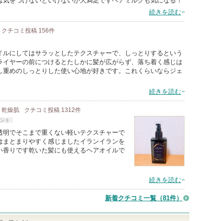
は気をつけないといけないが大満足ですヘアミルクも気になる！
続きを読む
クチコミ投稿
156
件
イルにしてはサラッとしたテクスチャーで、しっとりするという
ライヤーの前につけるとたしかに髪が広がらず、落ち着く感じは
し重めのしっとりした使い心地が好きです。これくらいならジェ
続きを読む
/ 乾燥肌
クチコミ投稿
1312
件
ント
透明でそこまで重くない軽いテクスチャーで
はまとまりやすく感じましたイランイランを
い香りです乾いた髪にも使えるヘアオイルで
続きを読む
新着クチコミ一覧
（81件）