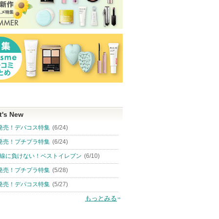
t's New
発売！デパコス特集
(6/24)
発売！プチプラ特集
(6/24)
線に負けない！ベストイレブン
(6/10)
発売！プチプラ特集
(5/28)
発売！デパコス特集
(5/27)
もっとみる