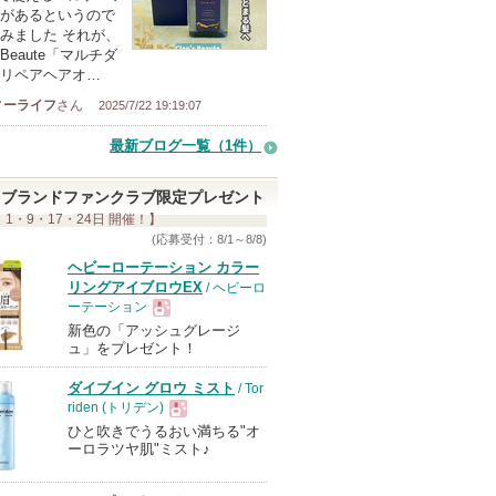
があるというので
みました それが、
's Beaute「マルチダ
リペアヘアオ…
ィーライフ
さん
2025/7/22 19:19:07
最新ブログ一覧（1件）
ブランドファンクラブ限定プレゼント
 1・9・17・24日 開催！】
(応募受付：8/1～8/8)
ヘビーローテーション カラー
リングアイブロウEX
/ ヘビーロ
ーテーション
新色の「アッシュグレージ
現
ュ」をプレゼント！
ダイブイン グロウ ミスト
/ Tor
品
riden (トリデン)
ひと吹きでうるおい満ちる"オ
現
ーロラツヤ肌"ミスト♪