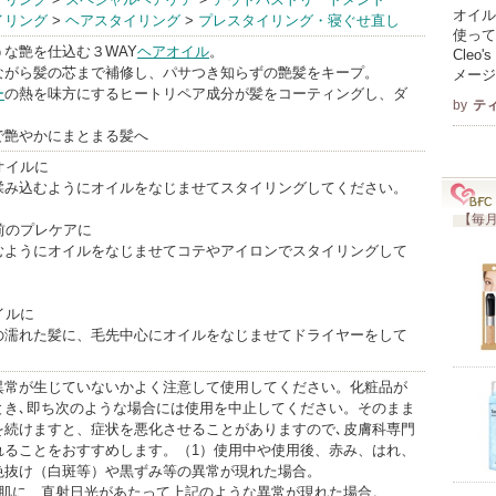
andInfo
オイル
イリング
>
ヘアスタイリング
>
プレスタイリング・寝ぐせ直し
使って
な艶を仕込む３WAY
ヘアオイル
。
Cleo
ながら髪の芯まで補修し、パサつき知らずの艶髪をキープ。
メージ
ー
の熱を味方にするヒートリペア成分が髪をコーティングし、ダ
by
テ
。
で艶やかにまとまる髪へ
オイルに
揉み込むようにオイルをなじませてスタイリングしてください。
【毎月
前のプレケアに
むようにオイルをなじませてコテやアイロンでスタイリングして
イルに
の濡れた髪に、毛先中心にオイルをなじませてドライヤーをして
異常が生じていないかよく注意して使用してください。化粧品が
とき､即ち次のような場合には使用を中止してください。そのまま
を続けますと、症状を悪化させることがありますので､皮膚科専門
れることをおすすめします。（1）使用中や使用後、赤み、はれ、
色抜け（白斑等）や黒ずみ等の異常が現れた場合。
お肌に、直射日光があたって上記のような異常が現れた場合。