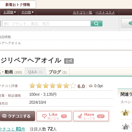
新着おトク情報
お買物
その他
カテゴリ一覧
ベストコスメ
 商品情報
ペアヘアオイル
ージリペアヘアオイル
公式
真・動画
Q&A
ブログ
(162)
(0)
(1)
6.0
0.0pt
クチコミ評価
100ml・3,135円
関連
容量・税込価格
スペシ
2024/10/4
発売日
Like
Have
72
127
気になる
もってる
クチコミする
81
72
クチコミ
件
注目人数
人