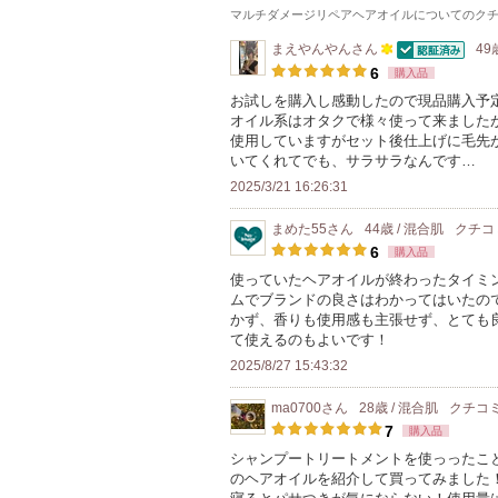
マルチダメージリペアヘアオイル
についてのク
まえやんやん
さん
49
認証済
100
6
購入品
人
お試しを購入し感動したので現品購入予
オイル系はオタクで様々使って来ました
以
使用していますがセット後仕上げに毛先
上
いてくれてでも、サラサラなんです…
の
2025/3/21 16:26:31
メ
ン
まめた55
さん
44歳 / 混合肌
クチコ
6
購入品
バ
使っていたヘアオイルが終わったタイミ
ー
ムでブランドの良さはわかってはいたの
に
かず、香りも使用感も主張せず、とても
お
て使えるのもよいです！
気
2025/8/27 15:43:32
に
ma0700
さん
28歳 / 混合肌
クチコ
入
7
購入品
り
シャンプートリートメントを使っったこ
登
のヘアオイルを紹介して買ってみました
録