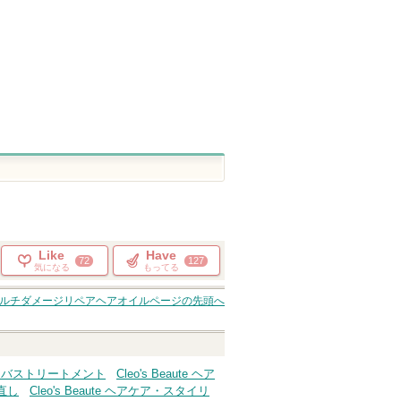
Like
Have
72
127
気になる
もってる
ルチダメージリペアヘアオイル
ページの先頭へ
 アウトバストリートメント
Cleo's Beaute ヘア
せ直し
Cleo's Beaute ヘアケア・スタイリ