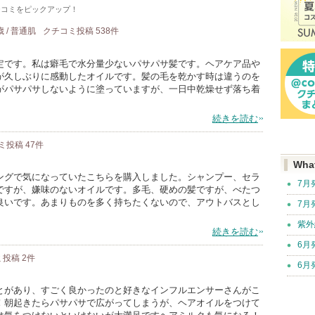
チコミをピックアップ！
歳 / 普通肌
クチコミ投稿
538
件
定です。私は癖毛で水分量少ないパサパサ髪です。ヘアケア品や
が久しぶりに感動したオイルです。髪の毛を乾かす時は違うのを
がパサパサしないように塗っていますが、一日中乾燥せず落ち着
続きを読む
ミ投稿
47
件
Wha
ングで気になっていたこちらを購入しました。シャンプー、セラ
7月
ですが、嫌味のないオイルです。多毛、硬めの髪ですが、べたつ
良いです。あまりものを多く持ちたくないので、アウトバスとし
7月
紫外
続きを読む
6月
ミ投稿
2
件
6月
とがあり、すごく良かったのと好きなインフルエンサーさんがこ
！朝起きたらパサパサで広がってしまうが、ヘアオイルをつけて