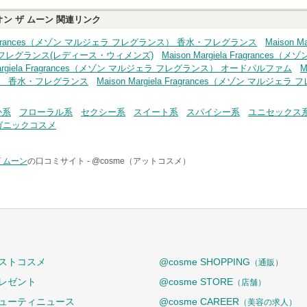
ン ザ ムーン
関連リンク
la Fragrances（メゾン マルジェラ フレグランス） 香水・フレグランス
Maison 
フレグランス(レディース・ウィメンズ)
Maison Margiela Fragran
 Margiela Fragrances（メゾン マルジェラ フレグランス） オードパルファム
M
） 香水・フレグランス
Maison Margiela Fragrances（メゾン マ
か系
フローラル系
セクシー系
スイート系
スパイシー系
ユニセックス
ガニックコスメ
 ムーン
の口コミサイト -
@cosme（アットコスメ）
ストコスメ
@cosme SHOPPING
（通販）
レゼント
@cosme STORE
（店舗）
ューティニュース
@cosme CAREER
（美容の求人）