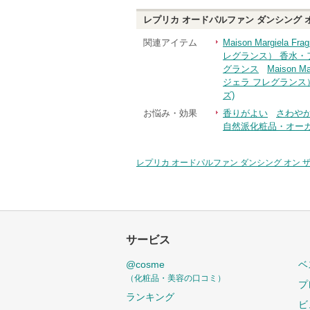
レプリカ オードパルファン ダンシング オ
関連アイテム
Maison Margie
レグランス） 香水・
グランス
Maison
ジェラ フレグランス
ズ)
お悩み・効果
香りがよい
さわや
自然派化粧品・オー
レプリカ オードパルファン ダンシング オン ザ
サービス
@cosme
ベ
（化粧品・美容の口コミ）
プ
ランキング
ビ