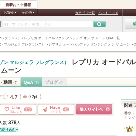
新着おトク情報
お買物
その他
カテゴリ一覧
ベストコスメ
マルジェラ フレグランス） / レプリカ オードパルファン ダンシング オン ザ ムーン Q&A一覧
ces（メゾン マルジェラ フレグランス）
>
レプリカ オードパルファン ダンシング オン ザ ムーン
>
レプリカ オードパ
ces（メゾン マルジェラ フレグランス）
 ムーン
・動画
Q&A
ブログ
(2)
(5)
(0)
4.7
0.2pt
関連
Like
Have
378
42
気になる
もってる
香水・
キング
ショッピングサイトへ
378
人数
人
で絞り込む