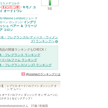
コスメデコルテ
キモノ ユ
/
1位
コスメデコルテ
イ オードトワレ
からのお知らせ
があります
Jo Malone London(ジョー マ
イングリ
ローン ロンドン)
/
ッシュ ペアー ＆ フリージ
ア コロン
香水・フレグランス(レディース・ウィメン
ズ) ランキングへ
商品の関連ランキングもCHECK！
水・フレグランス ランキング
ードパルファム ランキング
水・フレグランス(メンズ) ランキング
?
@cosmeのランキングとは
コミ
レプリカ オードパルファン ダンシング オ
ン ザ ムーン
 オードパルファン ダンシング オン ザ ムーン
に
のクチコミをピックアップ！
xxxxxxlunaxxxxxx
さん
37歳 / 乾燥肌