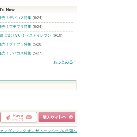
t's New
発売！デパコス特集
(6/24)
発売！プチプラ特集
(6/24)
線に負けない！ベストイレブン
(6/10)
発売！プチプラ特集
(5/28)
発売！デパコス特集
(5/27)
もっとみる
Have
42
もってる
ショッピングサイト
ァン ダンシング オン ザ ムーン
ページの先頭へ
へ