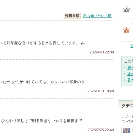
投稿日順
私も知りたい！順
いて好印象な香りがする香水を探しています。 み…
2026/4/3 22:39
この
香
オ
香
いため 女性がつけていても、カッコいい印象の香…
2026/3/19 18:48
クチ
レプリカ
。 ひんやり涼しげで明る過ぎない香りを最後まで…
ついて
2025/7/25 22:40