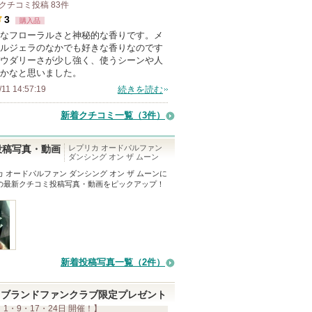
クチコミ投稿
83
件
3
購入品
なフローラルさと神秘的な香りです。メ
ルジェラのなかでも好きな香りなのです
ウダリーさが少し強く、使うシーンや人
かなと思いました。
/11 14:57:19
続きを読む
新着クチコミ一覧
（3件）
レプリカ オードパルファン
投稿写真・動画
ダンシング オン ザ ムーン
 オードパルファン ダンシング オン ザ ムーン
に
の最新クチコミ投稿写真・動画をピックアップ！
新着投稿写真一覧（2件）
ブランドファンクラブ限定プレゼント
 1・9・17・24日 開催！】