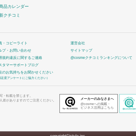
商品カレンダー
新クチコミ
責・コピーライト
運営会社
ルプ・お問い合わせ
サイトマップ
用規約違反に関するご連絡
@cosmeクチコミランキングについて
スタマーサポートブログ
在のお気持ちをお聞かせください
満足度アンケートにご協力ください）
写・転載を禁じます。
メーカーのみなさまへ
人差がありますのでご注意ください。
@cosmeへの掲載・
ビジネス活用はこちら
copyright©istyle,inc.