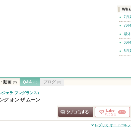
Wha
7月
7月
紫外
6月
6月
・動画
Q&A
ブログ
(2)
(5)
(0)
ゾン マルジェラ フレグランス）
グ オン ザ ムーン
Like
378
気になる
クチコミする
レプリカ オードパルフ