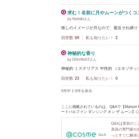
求む！名前に月やムーンがつくコ
by Nishiki
さん
推しのイメージが月なので、最近それ縛り
回答数
69
私も知りたい！
2
神秘的な香り
by DIXVINGT
さん
神秘的 ミステリアス 中性的 （エキゾチ
回答数
23
私も知りたい！
0
5件中 1-5件を表示
ここに掲載されているのは、Q&Aで【Maison Mar
ードパルファン ダンシング オン ザ ムーン
Q&Aは美容の
美容の専門家や
っとすぐに解決