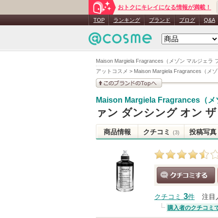
おトクにキレイになる情報が満載！
TOP
ランキング
ブランド
ブログ
Q&A
Maison Margiela Fragrances（メゾン 
アットコスメ
>
Maison Margiela Fragran
このブランドの情報を
Maison Margiela Fragran
見る
ァン ダンシング オン ザ
商品情報
クチコミ
投稿写真
(3)
クチコミする
3
クチコミ
件
注目
購入者のクチコミ