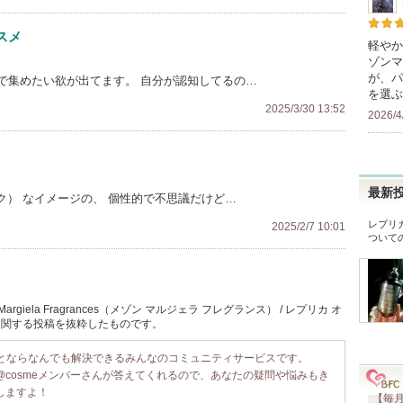
スメ
軽やか
ゾンマ
が、パ
で集めたい欲が出てます。 自分が認知してるの…
を選ぶ
2025/3/30 13:52
2026/4
最新
ック） なイメージの、 個性的で不思議だけど…
レプリカ
2025/2/7 10:01
ついて
giela Fragrances（メゾン マルジェラ フレグランス） / レプリカ オ
】に関する投稿を抜粋したものです。
ことならなんでも解決できるみんなのコミュニティサービスです。
@cosmeメンバーさんが答えてくれるので、あなたの疑問や悩みもき
しますよ！
【毎月