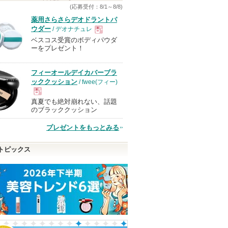
(応募受付：8/1～8/8)
薬用さらさらデオドラントパ
ウダー
/ デオナチュレ
ベスコス受賞のボディパウダ
現
ーをプレゼント！
品
フィーオールデイカバーブラ
ッククッション
/ fwee(フィー)
真夏でも絶対崩れない、話題
現
のブラッククッション
プレゼントをもっとみる
品
トピックス