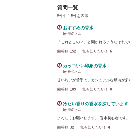
質問一覧
5件中 1-5件を表示
おすすめの香水
by 匿名
さん
「これどこの？」と聞かれるようなそれで
回答数
152
私も知りたい！
6
カッコいい印象の香水
by 舟也
さん
甘い匂いが苦手で、カジュアルな服装が多
回答数
109
私も知りたい！
0
冷たい香りの香水を探しています
by 匿名
さん
よろしくお願いします。 香水初心者です
回答数
32
私も知りたい！
4