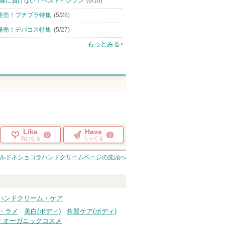
線に負けない！ベストイレブン
(6/10)
発売！プチプラ特集
(5/28)
発売！デパコス特集
(5/27)
もっとみる
Like
Have
0
0
気になる
もってる
ルドネショコラハンドクリーム
ページの先頭へ
 ハンドクリーム・ケア
・ラメ
美白(ボディ)
角質ケア(ボディ)
・オーガニックコスメ