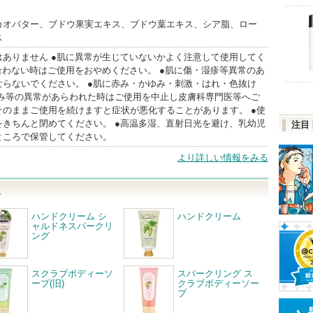
カオバター、ブドウ果実エキス、ブドウ葉エキス、シア脂、ロー
ス
はありません ●肌に異常が生じていないかよく注意して使用してく
合わない時はご使用をおやめください。 ●肌に傷・湿疹等異常のあ
ならないでください。 ●肌に赤み・かゆみ・刺激・はれ・色抜け
ずみ等の異常があらわれた時はご使用を中止し皮膚科専門医等へご
そのままご使用を続けますと症状が悪化することがあります。 ●使
をきちんと閉めてください。 ●高温多湿、直射日光を避け、乳幼児
注目
ところで保管してください。
より詳しい情報をみる
ム
ハンドクリーム シ
ハンドクリーム
ャルドネスパークリ
ング
スクラブボディーソ
スパークリング ス
ープ(旧)
クラブボディーソー
プ