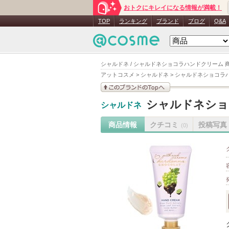
おトクにキレイになる情報が満載！
TOP
ランキング
ブランド
ブログ
Q&A
シャルドネ / シャルドネショコラハンドクリーム 
アットコスメ
>
シャルドネ
>
シャルドネショコラ
このブランドの情報を
シャルドネショ
シャルドネ
見る
商品情報
クチコミ
投稿写真
(0)