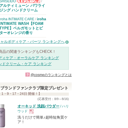
SHISEIDO
/
SHISEIDOから
アルティミューン パワライ
のお知らせがあ
ジング ハンドクリーム
ります
iroha
iroha INTIMATE CARE
/
INTIMATE WASH【FOAM
TYPE】ベルガモットとビ
ターオレンジの香り
ャルボディケア・パーツ ランキングへ
商品の関連ランキングもCHECK！
ディケア・オーラルケア ランキング
ンドクリーム・ケア ランキング
?
@cosmeのランキングとは
ブランドファンクラブ限定プレゼント
 1・9・17・24日 開催！】
(応募受付：8/9～8/16)
オーキッド 洗顔パウダー
/ ハリ
ウッド
洗うだけで簡単♪超時短角質ケ
現
ア！