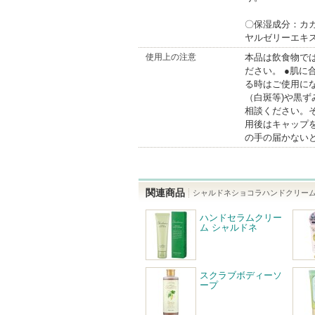
〇保湿成分：カ
ヤルゼリーエキ
使用上の注意
本品は飲食物で
ださい。 ●肌に
る時はご使用に
（白斑等)や黒
相談ください。
用後はキャップ
の手の届かない
関連商品
シャルドネショコラハンドクリー
ハンドセラムクリー
ム シャルドネ
スクラブボディーソ
ープ