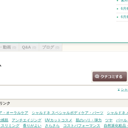
紫外
6月
6月
・動画
Q&A
ブログ
(0)
(0)
(0)
ム
クチコミする
シャ
リンク
ア・オーラルケア
シャルドネ スペシャルボディケア・パーツ
シャルドネ
敏感肌
アンチエイジング
UVカットコスメ
肌のハリ・弾力
ツヤ
パール
・スリミング
香りがよい
さらさら
コストパフォーマンス
自然派化粧品