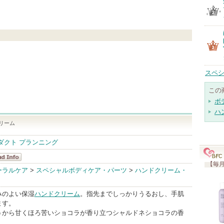
スペシ
この
ボ
ハ
リーム
ダクト プランニング
【毎月
ルドネ
ーラルケア
>
スペシャルボディケア・パーツ
>
ハンドクリーム・
dInfo
みのよい保湿
ハンドクリーム
。指先までしっかりうるおし、手肌
ます。
うから甘くほろ苦いショコラが香り立つシャルドネショコラの香