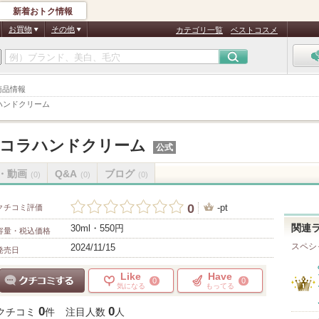
新着おトク情報
お買物
その他
カテゴリ一覧
ベストコスメ
商品情報
ハンドクリーム
コラハンドクリーム
公式
・動画
Q&A
ブログ
(0)
(0)
(0)
0
-pt
クチコミ評価
30ml・550円
関連
容量・税込価格
スペシ
2024/11/15
発売日
Like
Have
0
0
気になる
もってる
クチコミする
0
0
クチコミ
件
注目人数
人