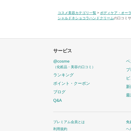
コスメ美容カテゴリ一覧
>
ボディケア・オー
シャルドネショコラハンドクリーム
の口コミサ
サービス
@cosme
ベ
（化粧品・美容の口コミ）
プ
ランキング
ビ
ポイント・クーポン
新
ブログ
最
Q&A
プレミアム会員とは
免
利用規約
ヘ