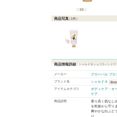
1
/
1
商品写真
（
1
件）
商品情報詳細
シャルドネショコラハンドク
メーカー
グローバル プロ
ブランド名
シャルドネ
シャ
アイテムカテゴリ
ボディケア・オ
ケア
Bran
商品説明
香り高く肌なじ
を乾燥から守り
爽やかな白ぶど
り。