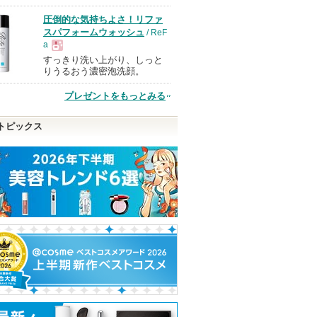
品
圧倒的な気持ちよさ！リファ
スパフォームウォッシュ
/ ReF
a
すっきり洗い上がり、しっと
現
りうるおう濃密泡洗顔。
プレゼントをもっとみる
品
トピックス