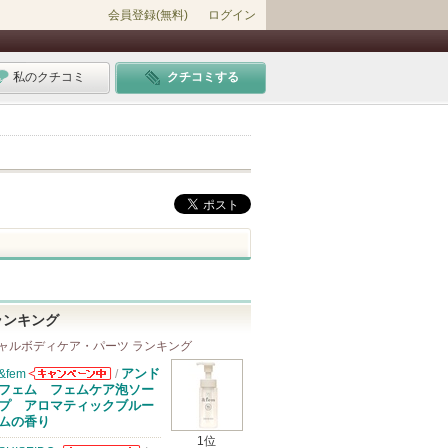
会員登録(無料)
ログイン
私のクチコミ
クチコミする
ランキング
ャルボディケア・パーツ ランキング
アンド
&fem
/
&femからのお
フェム フェムケア泡ソー
知らせがありま
プ アロマティックブルー
す
ムの香り
1位