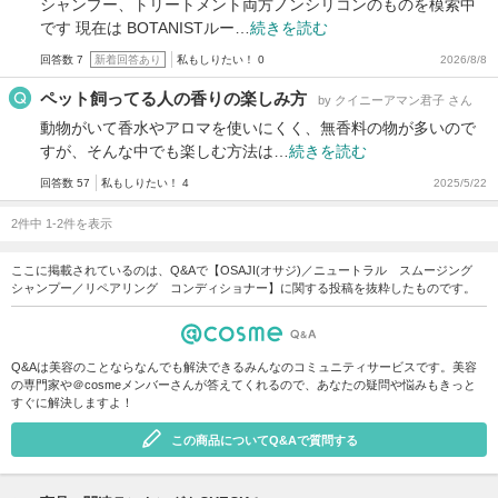
シャンプー、トリートメント両方ノンシリコンのものを模索中
です 現在は BOTANISTルー…
続きを読む
回答数 7
新着回答あり
私もしりたい！ 0
2026/8/8
ペット飼ってる人の香りの楽しみ方
by クイニーアマン君子 さん
動物がいて香水やアロマを使いにくく、無香料の物が多いので
すが、そんな中でも楽しむ方法は…
続きを読む
回答数 57
私もしりたい！ 4
2025/5/22
2件中 1-2件を表示
ここに掲載されているのは、Q&Aで【OSAJI(オサジ)／ニュートラル スムージング
シャンプー／リペアリング コンディショナー】に関する投稿を抜粋したものです。
Q&Aは美容のことならなんでも解決できるみんなのコミュニティサービスです。美容
の専門家や＠cosmeメンバーさんが答えてくれるので、あなたの疑問や悩みもきっと
すぐに解決しますよ！
この商品についてQ&Aで質問する