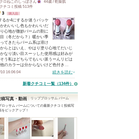
クロねこのしっぽ
さん
44歳 / 乾燥肌
クチコミ投稿
513
件
25
3
購入品
人
するか4にするか迷うパッケ
以
かわいいし色もかわいいだ
上
り心地が微妙バームの割に
の
目（冬だから？）暖かい季
ってきたらバーム系は溶け
メ
からとはいえ、やはり塗り心地てだいじ
ン
かなり淡い目スーッした使用感は好みが
バ
そう私はどちらでもいい派うーんリピは
他のカラーは分からないけど色付き…
ー
/10 16:06:04
続きを読む
に
お
新着クチコミ一覧
（134件）
気
に
リップブロッサム バーム
投稿写真・動画
入
ブロッサム バーム
についての最新クチコミ投稿写
画をピックアップ！
り
登
録
さ