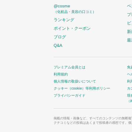
@cosme
ベ
（化粧品・美容の口コミ）
プ
ランキング
ビ
ポイント・クーポン
新
ブログ
最
Q&A
プレミアム会員とは
免
利用規約
ヘ
個人情報の取扱いについて
利
クッキー（cookie）等利用ポリシー
カ
プライバシーガイド
現
（
掲載の情報・画像など、すべてのコンテンツの無断複
クチコミなどの投稿はあくまで投稿者の感想です。個