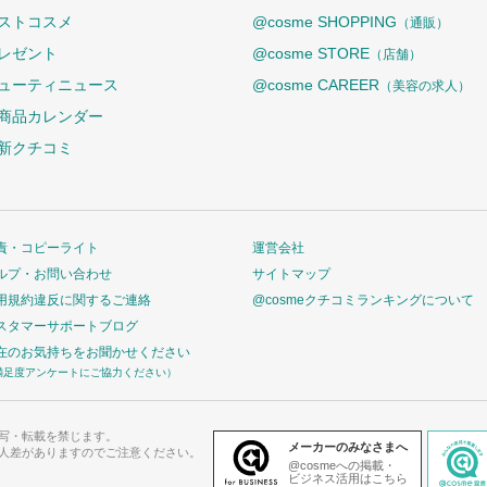
ストコスメ
@cosme SHOPPING
（通販）
レゼント
@cosme STORE
（店舗）
ューティニュース
@cosme CAREER
（美容の求人）
商品カレンダー
新クチコミ
責・コピーライト
運営会社
ルプ・お問い合わせ
サイトマップ
用規約違反に関するご連絡
@cosmeクチコミランキングについて
スタマーサポートブログ
在のお気持ちをお聞かせください
満足度アンケートにご協力ください）
写・転載を禁じます。
メーカーのみなさまへ
人差がありますのでご注意ください。
@cosmeへの掲載・
ビジネス活用はこちら