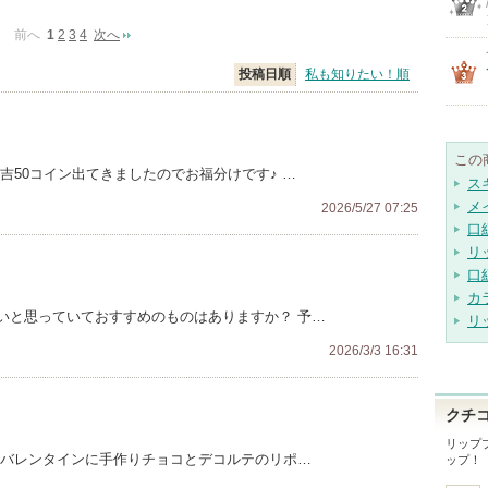
前へ
1
2
3
4
次へ
投稿日順
私も知りたい！順
この
吉50コイン出てきましたのでお福分けです♪ …
ス
メ
2026/5/27 07:25
口
リ
口
カ
いと思っていておすすめのものはありますか？ 予…
リ
2026/3/3 16:31
クチ
リップ
 バレンタインに手作りチョコとデコルテのリポ…
ップ！