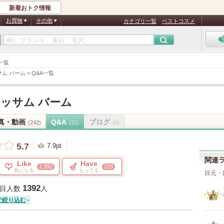
新着おトク情報
お買物
その他
カテゴリ一覧
ベストコスメ
一覧
ム バーム
>
Q&A一覧
ッサム バーム
真・動画
Q&A
ブログ
(242)
(31)
(0)
5.7
7.9pt
関連
Like
Have
1,392
229
気になる
もってる
目元・
1392
目人数
人
で絞り込む