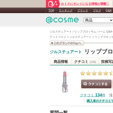
おトクにキレイになる情報が満載！
TOP
ランキング
ブランド
ブログ
Q&A
ジルスチュアート / リップブロッサム バーム Q&A
アットコスメ
>
ジルスチュアート
>
リップブロッサ
このブランドの情報を
リップブロ
ジルスチュアート
見る
商品情報
クチコミ
投稿写
(134)
クチコミする
134
クチコミ
件
注
購入者のクチコミ
質問一覧