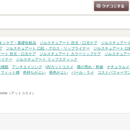
クチコミする
キンケア・基礎化粧品
ジルスチュアート 目元・口元ケア
ジルスチュアー
プ
ジルスチュアート 口紅・グロス・リップライナー
ジルスチュアート 口
ート 目元・口元ケア
ジルスチュアート カラーリップケア
ジルスチュアー
ライナー
ジルスチュアート リップスティック
敏感肌
アンチエイジング
UVカットコスメ
唇の荒れ・乾燥
ナチュラルメ
フィット感
色持ちがよい
発色がよい
パール・ラメ
コストパフォーマ
osme（アットコスメ）