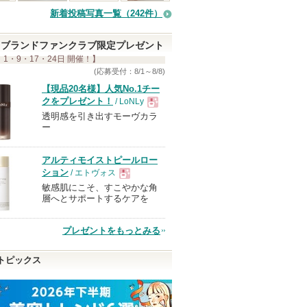
れ
新着投稿写真一覧（242件）
て
い
ブランドファンクラブ限定プレゼント
ま
 1・9・17・24日 開催！】
す
(応募受付：8/1～8/8)
【現品20名様】人気No.1チー
クをプレゼント！
/ LoNLy
透明感を引き出すモーヴカラ
現
ー
品
アルティモイストピールロー
ション
/ エトヴォス
敏感肌にこそ、すこやかな角
現
層へとサポートするケアを
品
プレゼントをもっとみる
トピックス