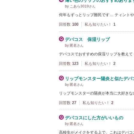
薄い色のリップのおすすめありま
by こあら3019
さん
何年もずっとリップ難民です… ティント
回答数
100
私も知りたい！
1
デパコス 保湿リップ
by 匿名
さん
デパコスでおすすめの保湿リップを教えて
回答数
123
私も知りたい！
2
リップモンスター陽炎と似たデパ
by 匿名
さん
リップモンスターの陽炎が本当に大好きな
回答数
27
私も知りたい！
2
デパコスにした方がいいもの
by 匿名
さん
高校生がメイクをする上で、これはデパコ