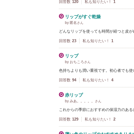
回答数
120
私も知りたい！
1
リップがすぐ乾燥
by 匿名
さん
どんなリップを使っても時間が経つと皮が
回答数
23
私も知りたい！
1
リップ
by おちころ
さん
色持ちよりも潤い重視です。初心者でも使
回答数
94
私も知りたい！
4
赤リップ
by みあ。。。。。
さん
これからの季節におすすめの保湿力のある
回答数
129
私も知りたい！
2