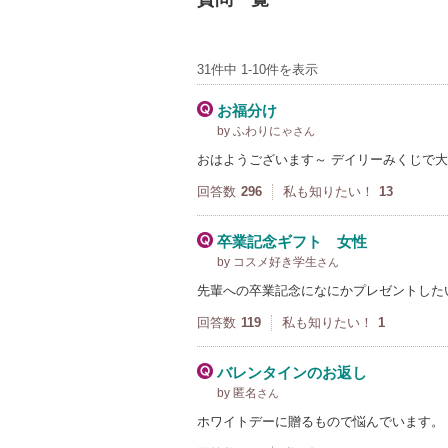
31件中 1-10件を表示
お福分け
by ふわりにゃ
さん
おはようございます～ デイリーみくじで大
回答数
296
私も知りたい！
13
卒業記念ギフト 女性
by コスメ好き学生
さん
先輩への卒業記念になにかプレゼントした
回答数
119
私も知りたい！
1
バレンタインのお返し
by 匿名
さん
ホワイトデーに贈るもので悩んでいます。