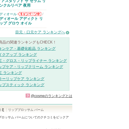
アスタリフトか
アスタリフト ザ セラム リ
/
らのお知らせが
ンクルリペア 夜用
あります
ディオール
/
ディオールから
ディオール アディクト リ
のお知らせがあ
ップ グロウ オイル
ります
目元・口元ケア ランキングへ
商品の関連ランキングもCHECK！
キンケア・基礎化粧品 ランキング
イクアップ ランキング
紅・グロス・リップライナー ランキング
ップケア・リップクリーム ランキング
紅 ランキング
ラーリップケア ランキング
ップスティック ランキング
?
@cosmeのランキングとは
コミ
リップブロッサム バーム
ブロッサム バーム
についてのクチコミをピックア