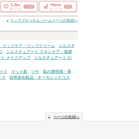
Like
Have
1,392
229
気になる
もってる
リップブロッサム バーム
ページの先頭へ
ト リップケア・リップクリーム
ジルスチ
紅
ジルスチュアート スキンケア・基礎
ト メイクアップ
ジルスチュアート 口
イク
マット肌
ツヤ
肌の透明感・薄
ンス
自然派化粧品・オーガニックコス
ページの先頭へ