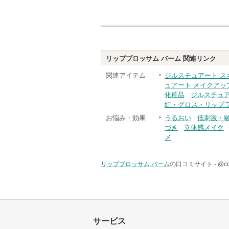
リップブロッサム バーム
関連リンク
関連アイテム
ジルスチュアート ス
ュアート メイクアッ
化粧品
ジルスチュア
紅・グロス・リップ
お悩み・効果
うるおい
低刺激・
づき
立体感メイク
メ
リップブロッサム バーム
の口コミサイト -
@c
サービス