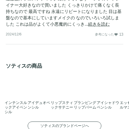
イナー大好きなので買いました くっきりかけて痛くなく長
持ちなので 最高ですね 永遠にリピートになりました 目は基
盤なので基本にしていますメイクの なのでいろいろ試しま
した これは品がよくて小悪魔的にくっき...
続きを読む
2024/12/6
13
参考になった
ソティスの商品
インテンスル
アイデュオペ
リップスティ
プランピング
アイシャドウ
エッ
ックアイペン
ンシル
ックサテニー
リップバーム
ペンシル
ルマ
シル
ソティスのブランドページへ