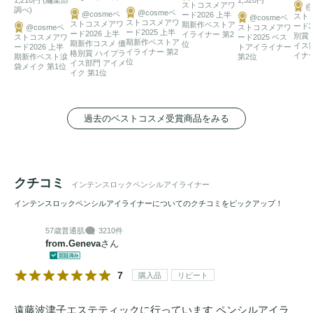
ストコスメアワ
@
調べ)
@cosmeベ
@cosmeベ
ード2026 上半
スト
@cosmeベ
ストコスメアワ
ストコスメアワ
期新作ベストア
ード2
@cosmeベ
ストコスメアワ
ード2025 上半
ード2026 上半
イライナー 第2
別賞
ストコスメアワ
ード2025 ベス
期新作ベストア
期新作コスメ 価
位
イス
ード2026 上半
トアイライナー
イライナー 第2
格別賞 ハイプラ
イナー
期新作ベスト涙
第2位
位
イス部門 アイメ
袋メイク 第1位
イク 第1位
過去のベストコスメ受賞商品をみる
クチコミ
インテンスロックペンシルアイライナー
インテンスロックペンシルアイライナーについてのクチコミをピックアップ！
57歳
普通肌
3210件
from.Geneva
さん
7
購入品
リピート
遠藤波津子エステティックに行っています ペンシルアイラ