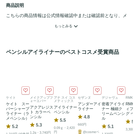
商品説明
こちらの商品情報は公式情報確認中または確認前となり、メ
ンバーさんによる登録を含みます。詳細は
こちら
もっとみる
ペンシルアイライナーのベストコスメ受賞商品
ケイト
メイクアップフ
アナ スイ コス
セザンヌ
デジャヴュ
RMK
ォーエバー
メティックス
ケイト スー
アンダーアイ
密着アイライ
RM
アクアレジス
アイライナー
パーシャープ
ライナー
ナー 極細ク
ィフ
ト カラーペ
ペンシル
ライナー（ラ
リームペンシ
グ 
4.8
ンシル
メペンシル）
ル
5.5
5
5.3
660円
5.2
5.1
0.09ｇ・2,420
3,30
円
@cosmeベ
1.2g・3,740円
1,210円 (編集部
1,320円