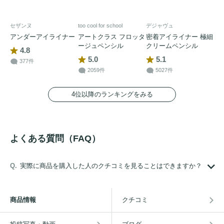
セザンヌ
too cool for school
デジャヴュ
アンダーアイライナー
アートクラス フロッタ
密着アイライナー 極細
ージュペンシル
クリームペンシル
4.8
5.0
5.1
377件
2059件
5027件
4位以降のランキングをみる
よくある質問（FAQ）
実際に商品を購入した人のクチコミを見ることはできますか？
商品情報
クチコミ