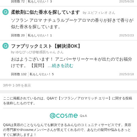
回答数 72
私もしりたい！ 3
2025/6/28
柔軟剤に似た香水を探しています
by エビフィレオ さん
ソフラン アロマ ナチュラルブーケアロマの香りが好きで香りが
似た香水を探しています。
回答数 20
私もしりたい！ 1
2025/2/23
ファブリックミスト【解決済OK】
by ゆなぴっぴ@敏感肌ちゃん さん
おはようございます！ アニバーサリーケーキが出たのでお福分
けです。 【質問】 …
続きを読む
回答数 132
私もしりたい！ 5
2025/2/18
3件中 1-3件を表示
ここに掲載されているのは、Q&Aで【ソフラン／アロマリッチ エリー】に関する投稿
を抜粋したものです。
Q&Aは美容のことならなんでも解決できるみんなのコミュニティサービスです。美容
の専門家や＠cosmeメンバーさんが答えてくれるので、あなたの疑問や悩みもきっと
すぐに解決しますよ！