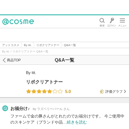
@cosme
アットコスメ
By ttt.
リポクリアトナー
Q&A一覧
By ttt. / リポクリアトナー Q&A一覧
Q&A一覧
商品TOP
By ttt.
リポクリアトナー
5.0
評価グラフ
お福分け♪
by ラズベリーパール さん
ファームで金の豚さんがとれたのでお福分けです。 今ご使用中
のスキンケア（ブランドや品…
続きを読む