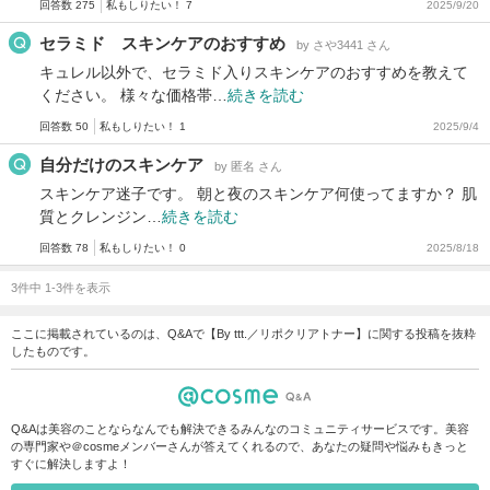
回答数 275
私もしりたい！ 7
2025/9/20
セラミド スキンケアのおすすめ
by さや3441 さん
キュレル以外で、セラミド入りスキンケアのおすすめを教えて
ください。 様々な価格帯…
続きを読む
回答数 50
私もしりたい！ 1
2025/9/4
自分だけのスキンケア
by 匿名 さん
スキンケア迷子です。 朝と夜のスキンケア何使ってますか？ 肌
質とクレンジン…
続きを読む
回答数 78
私もしりたい！ 0
2025/8/18
3件中 1-3件を表示
ここに掲載されているのは、Q&Aで【By ttt.／リポクリアトナー】に関する投稿を抜粋
したものです。
Q&Aは美容のことならなんでも解決できるみんなのコミュニティサービスです。美容
の専門家や＠cosmeメンバーさんが答えてくれるので、あなたの疑問や悩みもきっと
すぐに解決しますよ！